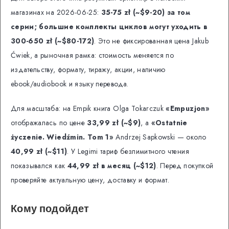
магазинах на 2026-06-25:
35-75 zł (~$9-20) за том
серии; большие комплекты циклов могут уходить в
300-650 zł (~$80-172)
. Это не фиксированная цена Jakub
Ćwiek, а рыночная рамка: стоимость меняется по
издательству, формату, тиражу, акции, наличию
ebook/audiobook и языку перевода.
Для масштаба: на Empik книга Olga Tokarczuk
«Empuzjon»
отображалась по цене
33,99 zł (~$9)
, а
«Ostatnie
życzenie. Wiedźmin. Tom 1»
Andrzej Sapkowski — около
40,99 zł (~$11)
. У Legimi тариф безлимитного чтения
показывался как
44,99 zł в месяц (~$12)
. Перед покупкой
проверяйте актуальную цену, доставку и формат.
Кому подойдет