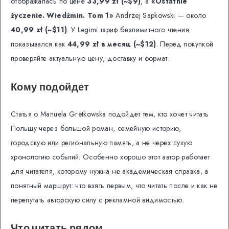
отображалась по цене
33,99 zł (~$9)
, а
«Ostatnie
życzenie. Wiedźmin. Tom 1»
Andrzej Sapkowski — около
40,99 zł (~$11)
. У Legimi тариф безлимитного чтения
показывался как
44,99 zł в месяц (~$12)
. Перед покупкой
проверяйте актуальную цену, доставку и формат.
Кому подойдет
Статья о Manuela Gretkowska подойдет тем, кто хочет читать
Польшу через большой роман, семейную историю,
городскую или региональную память, а не через сухую
хронологию событий. Особенно хорошо этот автор работает
для читателя, которому нужна не академическая справка, а
понятный маршрут: что взять первым, что читать после и как не
перепутать авторскую силу с рекламной видимостью.
Что читать рядом