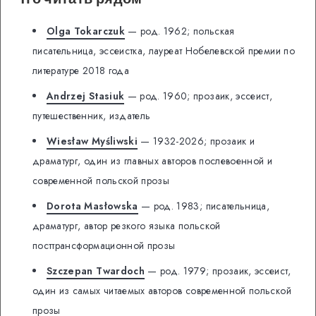
Olga Tokarczuk
— род. 1962; польская
писательница, эссеистка, лауреат Нобелевской премии по
литературе 2018 года
Andrzej Stasiuk
— род. 1960; прозаик, эссеист,
путешественник, издатель
Wiesław Myśliwski
— 1932-2026; прозаик и
драматург, один из главных авторов послевоенной и
современной польской прозы
Dorota Masłowska
— род. 1983; писательница,
драматург, автор резкого языка польской
посттрансформационной прозы
Szczepan Twardoch
— род. 1979; прозаик, эссеист,
один из самых читаемых авторов современной польской
прозы