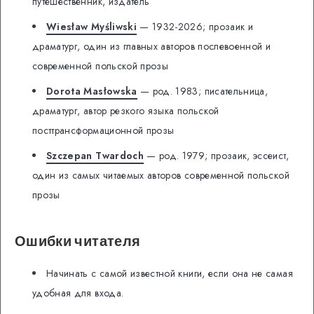
путешественник, издатель
Wiesław Myśliwski
— 1932-2026; прозаик и
драматург, один из главных авторов послевоенной и
современной польской прозы
Dorota Masłowska
— род. 1983; писательница,
драматург, автор резкого языка польской
посттрансформационной прозы
Szczepan Twardoch
— род. 1979; прозаик, эссеист,
один из самых читаемых авторов современной польской
прозы
Ошибки читателя
Начинать с самой известной книги, если она не самая
удобная для входа.