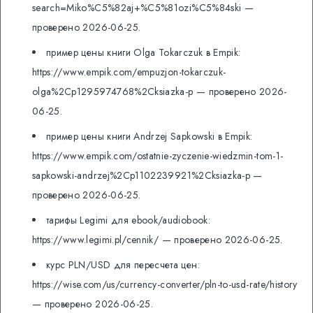
search=Miko%C5%82aj+%C5%81ozi%C5%84ski —
проверено 2026-06-25.
пример цены книги Olga Tokarczuk в Empik:
https://www.empik.com/empuzjon-tokarczuk-
olga%2Cp1295974768%2Cksiazka-p — проверено 2026-
06-25.
пример цены книги Andrzej Sapkowski в Empik:
https://www.empik.com/ostatnie-zyczenie-wiedzmin-tom-1-
sapkowski-andrzej%2Cp1102239921%2Cksiazka-p —
проверено 2026-06-25.
тарифы Legimi для ebook/audiobook:
https://www.legimi.pl/cennik/ — проверено 2026-06-25.
курс PLN/USD для пересчета цен:
https://wise.com/us/currency-converter/pln-to-usd-rate/history
— проверено 2026-06-25.