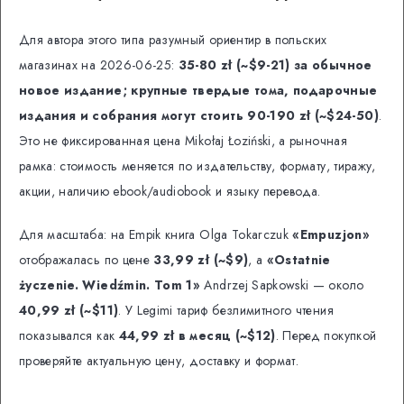
Для автора этого типа разумный ориентир в польских
магазинах на 2026-06-25:
35-80 zł (~$9-21) за обычное
новое издание; крупные твердые тома, подарочные
издания и собрания могут стоить 90-190 zł (~$24-50)
.
Это не фиксированная цена Mikołaj Łoziński, а рыночная
рамка: стоимость меняется по издательству, формату, тиражу,
акции, наличию ebook/audiobook и языку перевода.
Для масштаба: на Empik книга Olga Tokarczuk
«Empuzjon»
отображалась по цене
33,99 zł (~$9)
, а
«Ostatnie
życzenie. Wiedźmin. Tom 1»
Andrzej Sapkowski — около
40,99 zł (~$11)
. У Legimi тариф безлимитного чтения
показывался как
44,99 zł в месяц (~$12)
. Перед покупкой
проверяйте актуальную цену, доставку и формат.