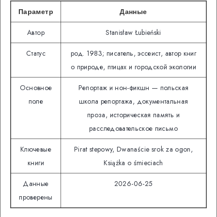
Параметр
Данные
Автор
Stanisław Łubieński
Статус
род. 1983; писатель, эссеист, автор книг
о природе, птицах и городской экологии
Основное
Репортаж и нон-фикшн — польская
поле
школа репортажа, документальная
проза, историческая память и
расследовательское письмо
Ключевые
Pirat stepowy, Dwanaście srok za ogon,
книги
Książka o śmieciach
Данные
2026-06-25
проверены