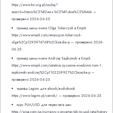
https://www.bn.org.pl/szukaj?
search=Stanis%C5%82aw+%C5%81ubie%C5%84ski —
проверено 2026-06-25.
пример цены книги Olga Tokarczuk в Empik:
https://www.empik.com/empuzjon-tokarczuk-
olga%2Cp1295974768%2Cksiazka-p — проверено 2026-
06-25.
пример цены книги Andrzej Sapkowski в Empik:
https://www.empik.com/ostatnie-zyczenie-wiedzmin-tom-1-
sapkowski-andrzej%2Cp1102239921%2Cksiazka-p —
проверено 2026-06-25.
тарифы Legimi для ebook/audiobook:
https://www.legimi.pl/cennik/ — проверено 2026-06-25.
курс PLN/USD для пересчета цен:
https://wise.com/us/currency-converter/pln-to-usd-rate/history