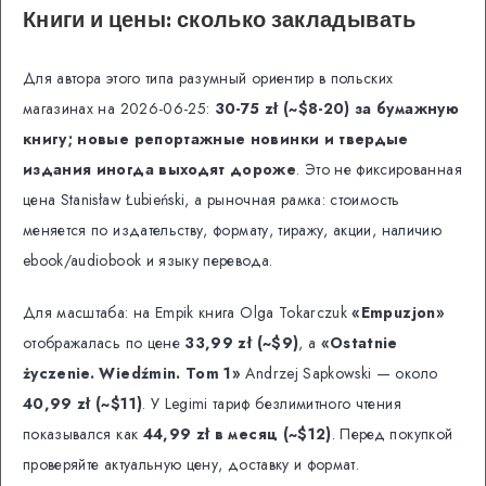
Книги и цены: сколько закладывать
Для автора этого типа разумный ориентир в польских
магазинах на 2026-06-25:
30-75 zł (~$8-20) за бумажную
книгу; новые репортажные новинки и твердые
издания иногда выходят дороже
. Это не фиксированная
цена Stanisław Łubieński, а рыночная рамка: стоимость
меняется по издательству, формату, тиражу, акции, наличию
ebook/audiobook и языку перевода.
Для масштаба: на Empik книга Olga Tokarczuk
«Empuzjon»
отображалась по цене
33,99 zł (~$9)
, а
«Ostatnie
życzenie. Wiedźmin. Tom 1»
Andrzej Sapkowski — около
40,99 zł (~$11)
. У Legimi тариф безлимитного чтения
показывался как
44,99 zł в месяц (~$12)
. Перед покупкой
проверяйте актуальную цену, доставку и формат.