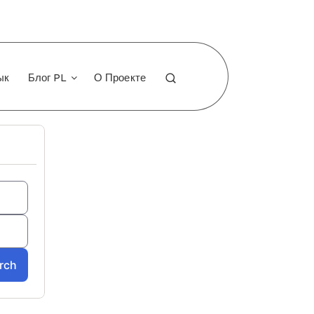
ык
Блог PL
О Проекте