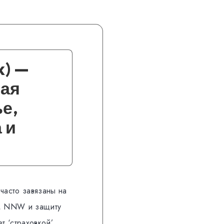
k) —
ная
е,
 и
часто завязаны на
и, NNW и защиту
т ‘страховкой’.