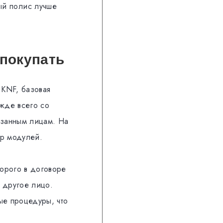
ый полис лучше
 покупать
 KNF, базовая
ежде всего со
азанным лицам. На
ор модулей.
орого в договоре
и другое лицо.
ые процедуры, что