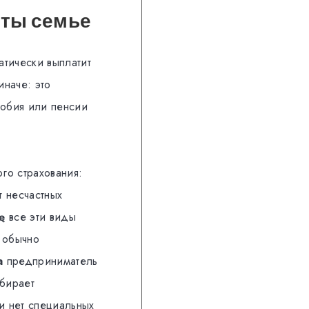
аты семье
атически выплатит
иначе: это
собия или пенсии
го страхования:
от несчастных
ę
все эти виды
 обычно
a
предприниматель
ыбирает
и нет специальных