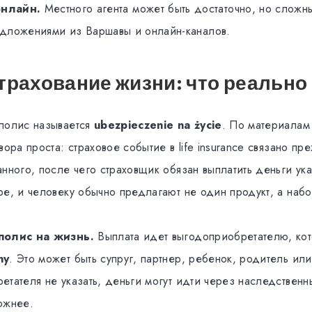
онлайн.
Местного агента может быть достаточно, но сложн
едложениями из Варшавы и онлайн-каналов.
трахование жизни: что реально
полис называется
ubezpieczenie na życie
. По материалам
вора проста: страховое событие в life insurance связано пр
анного, после чего страховщик обязан выплатить деньги ук
ре, и человеку обычно предлагают не один продукт, а наб
полис на жизнь.
Выплата идет выгодоприобретателю, кот
ny
. Это может быть супруг, партнер, ребенок, родитель ил
етателя не указать, деньги могут идти через наследственн
ожнее.