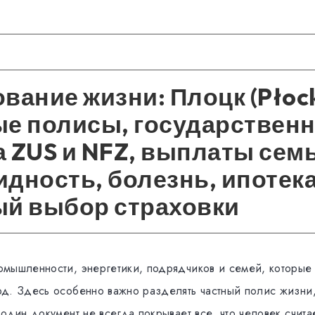
вание жизни: Плоцк (Płoc
ые полисы, государствен
 ZUS и NFZ, выплаты семь
дность, болезнь, ипотека
ый выбор страховки
мышленности, энергетики, подрядчиков и семей, которые 
д. Здесь особенно важно разделять частный полис жизн
один документ не всегда покрывает все, что человек считае