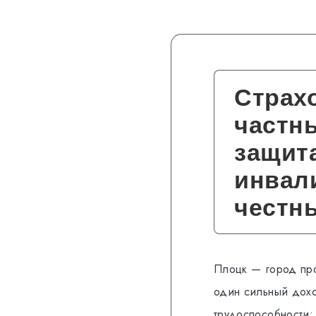
Страхо
частн
защита
инвали
честн
Плоцк — город про
один сильный дохо
трудоспособности: 