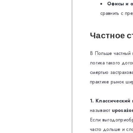
Офисы и 
сравнить с пр
Частное с
В Польше частный 
логика такого дого
смертью застрахов
практике рынок ши
1. Классический 
называют
uposażo
Если выгодоприобр
часто дольше и сл