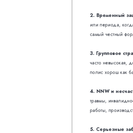
2. Временный за
или периода, когд
самый честный фор
3. Групповое стр
часто невысокая, д
полис хорош как б
4. NNW и несчас
травмы, инвалидно
работы, производст
5. Серьезные за