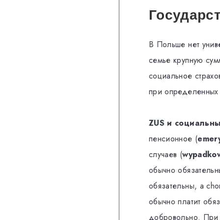
Государст
В Польше нет унив
семье крупную сумм
социальное страхо
при определенных 
ZUS и социальны
пенсионное (
emery
случаев (
wypadko
обычно обязатель
обязательны, а ch
обычно платит обяз
добровольно. Пр