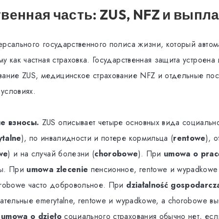
венная часть: ZUS, NFZ и выпл
ерсального государственного полиса жизни, который автом
у как частная страховка. Государственная защита устроена 
вание ZUS, медицинское страхование NFZ и отдельные по
условиях.
е взносы.
ZUS описывает четыре основных вида социально
talne
), по инвалидности и потере кормильца (
rentowe
), 
we
) и на случай болезни (
chorobowe
). При
umowa o prac
ны. При
umowa zlecenie
пенсионное, rentowe и wypadkowe
orobowe часто добровольное. При
działalność gospodarcz
ательные emerytalne, rentowe и wypadkowe, а chorobowe в
и
umowa o dzieło
социального страхования обычно нет, есл