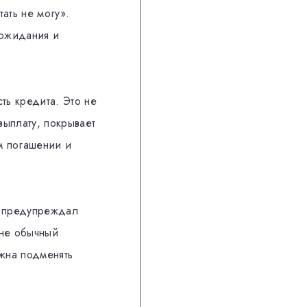
тать не могу».
 ожидания и
ть кредита. Это не
выплату, покрывает
м погашении и
 предупреждал
 не обычный
жна подменять