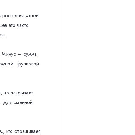
взросления детей
ев это часто
ты.
. Минус — сумма
ромной. Групповой
, но закрывает
ю. Для сменной
м, кто спрашивает