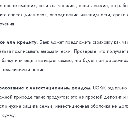
ет после смерти», но и «на что жить, если я выжил, но рабо
ите список диагнозов, определение инвалидности, сроки
ючения.
ке или кредиту.
Банк может предложить страховку как час
ельзя подписывать автоматически. Проверьте: кто получает 
г банку или еще защищает семью, что будет при досрочно
 независимый полис.
страхование с инвестиционным фондом.
UOKiK отдельно
ожной природе таких продуктов: это не простой депозит и
сли нужна защита семьи, инвестиционная оболочка не дол
ю сумму.