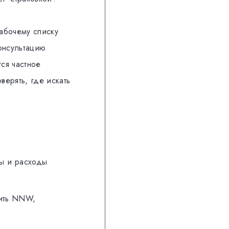
абочему списку
консультацию
тся частное
ерять, где искать
ды и расходы
рить NNW,