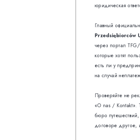
юридическая ответ
Главный официаль
Przedsiębiorców 
через портал TFG/
которые хотят поль
есть ли у предпри
на случай неплате
Проверяйте не рек
«O nas / Kontakt»
бюро путешествий,
договоре другое, 