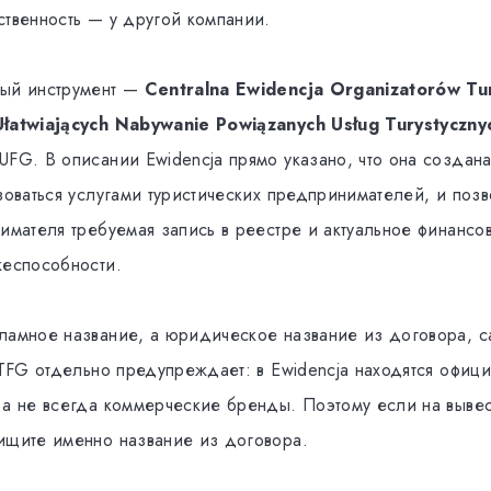
ственность — у другой компании.
ный инструмент —
Centralna Ewidencja Organizatorów Tur
Ułatwiających Nabywanie Powiązanych Usług Turystyczny
UFG. В описании Ewidencja прямо указано, что она создан
зоваться услугами туристических предпринимателей, и позв
нимателя требуемая запись в реестре и актуальное финанс
жеспособности.
ламное название, а юридическое название из договора, с
. TFG отдельно предупреждает: в Ewidencja находятся офиц
 а не всегда коммерческие бренды. Поэтому если на вывес
ищите именно название из договора.