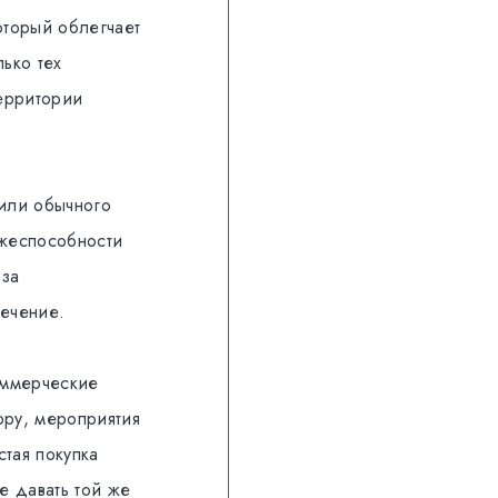
оторый облегчает
лько тех
территории
 или обычного
ежеспособности
 за
ечение.
коммерческие
ору, мероприятия
стая покупка
е давать той же