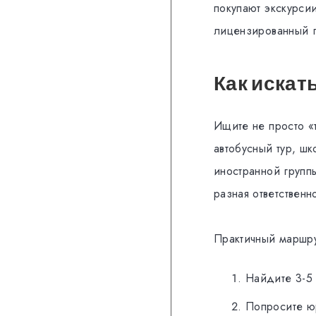
покупают экскурси
лицензированный ги
Как искат
Ищите не просто «т
автобусный тур, ш
иностранной группы
разная ответственн
Практичный маршру
Найдите 3-5 
Попросите ю