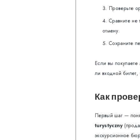
Проверьте ор
Сравните не 
отмену.
Сохраните п
Если вы покупаете 
ли входной билет, 
Как прове
Первый шаг — поня
turystyczny
(прода
экскурсионное бюр