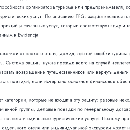
пособности организатора туризма или предпринимателя, к
туристических услуг. По описанию TFG, защита касается то
приятий и связанных услуг, которые соответствуют виду и 
анным в Ewidencja.
траховкой от плохого отеля, дождя, личной ошибки туриста
ь. Система защиты нужна прежде всего на случай неплат
изовать возвращение путешественников или вернуть деньги
асть поездки, если исчерпано основное финансовое обесп
т категории, которые не входят в эту защиту: разовые не
иченной группы, деловые поездки по генеральному догов
з ночлега и одиночные туристические услуги. Поэтому про
, отдельного отеля или индивидуальной экскурсии может н