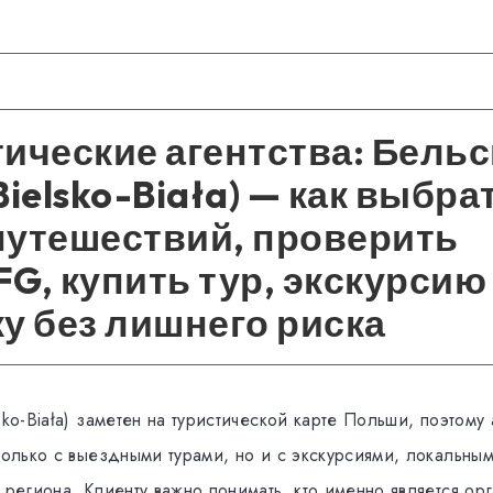
ические агентства: Бельс
Bielsko-Biała) — как выбра
путешествий, проверить
G, купить тур, экскурсию
у без лишнего риска
sko-Biała) заметен на туристической карте Польши, поэтому 
 только с выездными турами, но и с экскурсиями, локальны
 региона. Клиенту важно понимать, кто именно является ор