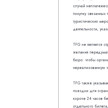
случай неплатежес
покупку связанных 
туристических меро
деятельности, указ
TFG не является с
желания передумат
бюро: чтобы орган
нереализованную ч
TFG также указывае
поездки для огран
короче 24 часов бе
отдельного билета