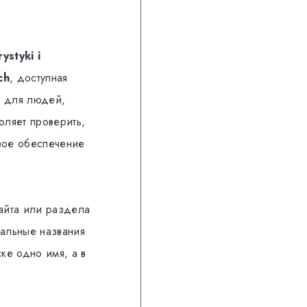
ystyki i
ch
, доступная
а для людей,
оляет проверить,
овое обеспечение
айта или раздела
иальные названия
ке одно имя, а в