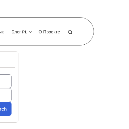
ык
Блог PL
О Проекте