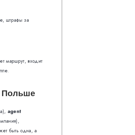
ие, штрафы за
ет маршрут, входит
ппе.
в Польше
ра),
agent
мпания),
жет быть одна, а