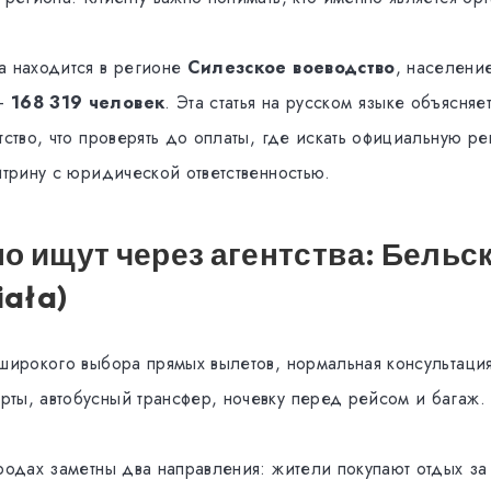
а находится в регионе
Силезское воеводство
, населени
 —
168 319 человек
. Эта статья на русском языке объясняет
тство, что проверять до оплаты, где искать официальную ре
итрину с юридической ответственностью.
о ищут через агентства: Бельс
iała)
 широкого выбора прямых вылетов, нормальная консультаци
ты, автобусный трансфер, ночевку перед рейсом и багаж.
родах заметны два направления: жители покупают отдых за 