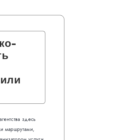
ко-
ть
 или
агентства здесь
ми маршрутами,
ганизатором услуги.