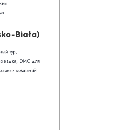
ажны
ма.
sko-Biała)
ный тур,
 поездка, DMC для
 разных компаний