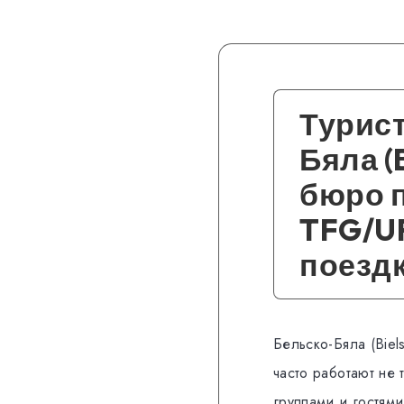
Турист
Бяла (
бюро 
TFG/UF
поездк
Бельско-Бяла (Biel
часто работают не
группами и гостями