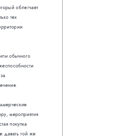
оторый облегчает
лько тех
территории
 или обычного
ежеспособности
 за
ечение.
коммерческие
ору, мероприятия
стая покупка
е давать той же