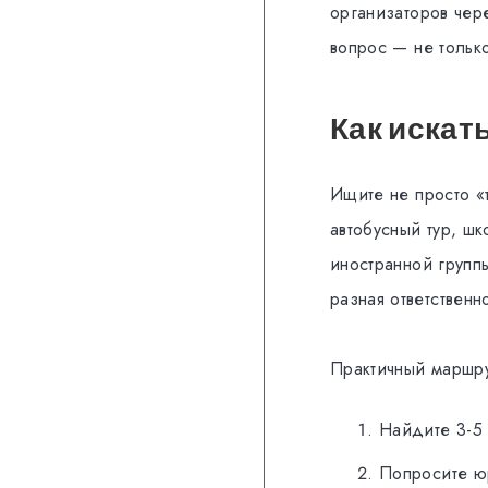
организаторов чер
вопрос — не тольк
Как искат
Ищите не просто «т
автобусный тур, ш
иностранной группы
разная ответственн
Практичный маршру
Найдите 3-5 
Попросите ю