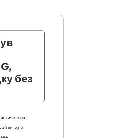
кув
G,
ку без
ристических
удобен для
шаве.