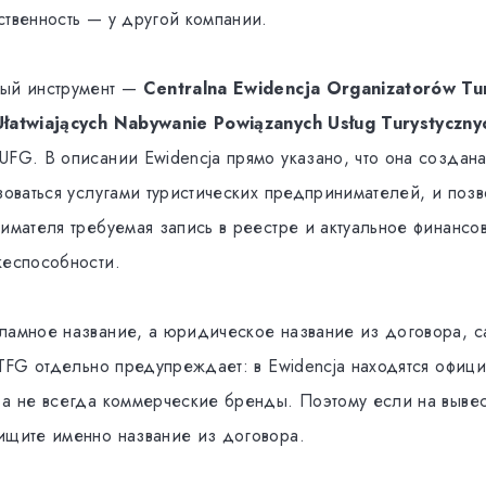
ственность — у другой компании.
ный инструмент —
Centralna Ewidencja Organizatorów Tur
Ułatwiających Nabywanie Powiązanych Usług Turystyczny
UFG. В описании Ewidencja прямо указано, что она создан
зоваться услугами туристических предпринимателей, и позв
нимателя требуемая запись в реестре и актуальное финанс
жеспособности.
ламное название, а юридическое название из договора, с
. TFG отдельно предупреждает: в Ewidencja находятся офиц
 а не всегда коммерческие бренды. Поэтому если на вывес
ищите именно название из договора.