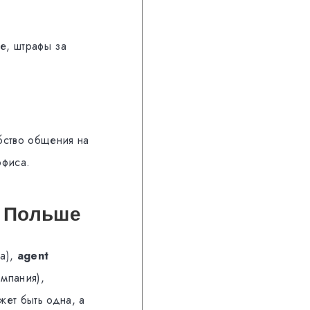
ие, штрафы за
бство общения на
офиса.
в Польше
ра),
agent
мпания),
жет быть одна, а