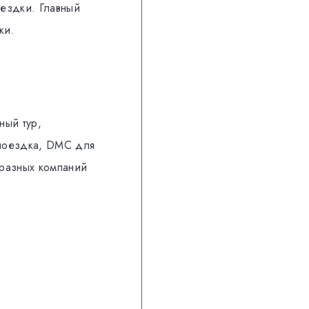
оездки. Главный
ки.
ный тур,
 поездка, DMC для
 разных компаний