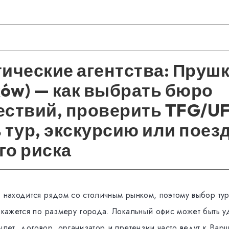
ические агентства: Пруш
ków) — как выбрать бюро
ествий, проверить TFG/UF
 тур, экскурсию или поезд
го риска
) находится рядом со столичным рынком, поэтому выбор ту
м кажется по размеру города. Локальный офис может быть 
ылет, договор, организатор и претензии часто ведут к Вар