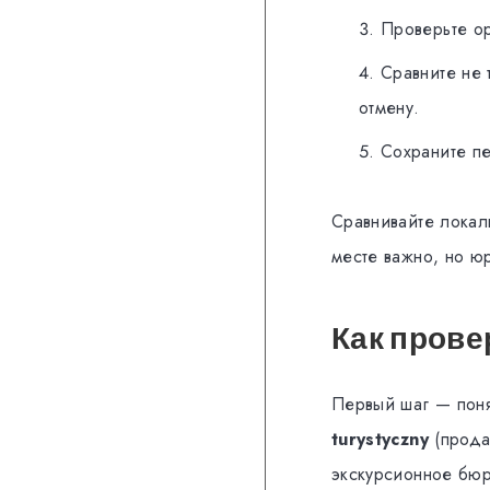
Проверьте ор
Сравните не 
отмену.
Сохраните п
Сравнивайте локал
месте важно, но ю
Как прове
Первый шаг — поня
turystyczny
(прода
экскурсионное бюр