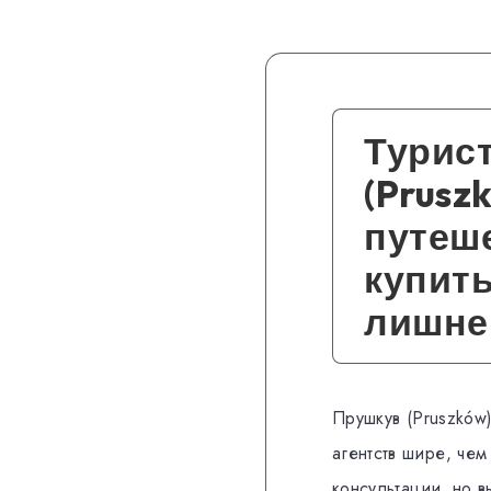
Турист
(Prusz
путеш
купить
лишне
Прушкув (Pruszków
агентств шире, че
консультации, но в