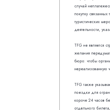
случай неплатежес
покупку связанных 
туристических меро
деятельности, указ
TFG не является с
желания передумат
бюро: чтобы орган
нереализованную ч
TFG также указывае
поездки для огран
короче 24 часов бе
отдельного билета