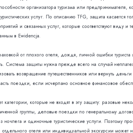
пособности организатора туризма или предпринимателя, к
туристических услуг. По описанию TFG, защита касается то
приятий и связанных услуг, которые соответствуют виду и 
анным в Ewidencja.
траховкой от плохого отеля, дождя, личной ошибки туриста
ь. Система защиты нужна прежде всего на случай неплат
изовать возвращение путешественников или вернуть деньги
асть поездки, если исчерпано основное финансовое обесп
т категории, которые не входят в эту защиту: разовые не
иченной группы, деловые поездки по генеральному догов
з ночлега и одиночные туристические услуги. Поэтому про
, отдельного отеля или индивидуальной экскурсии может н