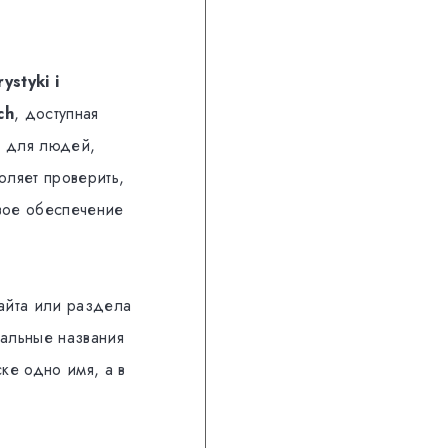
ystyki i
ch
, доступная
а для людей,
оляет проверить,
овое обеспечение
айта или раздела
иальные названия
ке одно имя, а в