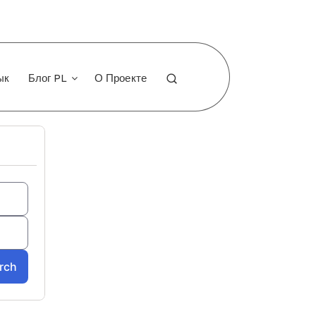
ык
Блог PL
О Проекте