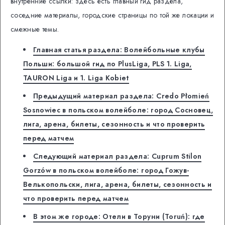
внутренние ссылки: здесь есть главный гид раздела,
соседние материалы, городские страницы по той же локации и
смежные темы.
Главная статья раздела: Волейбольные клубы
Польши: большой гид по PlusLiga, PLS 1. Liga,
TAURON Liga и 1. Liga Kobiet
Предыдущий материал раздела: Credo Płomień
Sosnowiec в польском волейболе: город Сосновец,
лига, арена, билеты, сезонность и что проверить
перед матчем
Следующий материал раздела: Cuprum Stilon
Gorzów в польском волейболе: город Гожув-
Велькопольски, лига, арена, билеты, сезонность и
что проверить перед матчем
В этом же городе: Отели в Торуни (Toruń): где