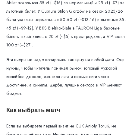
Abilet показывал 55 zł (~$15) за нормальный и 25 zł (~$7) за
льготный билет. У Cuprum Stilon Gorzów на сезон 2025/26
были указаны нормальные 50-60 zł (~$13-16) и льготные 35-
45 zł (~$9-12). У BKS Bielsko-Biała в TAURON Liga базовые
билеты начинались с 20 zł (~$5) в предпродаже, а VIP стоил
100 zł (~$27).
Эти цифры не надо копировать как цену на любой матч. Они
нужны, чтобы читатель понимал рынок: топовый мужской
волейбол дороже, женская лига и первые лиги часто
доступнее, а финалы, дерби, лучшие сектора и VIP меняют
бюджет.
Как выбрать матч
Если вы выбираете первый визит на CUK Anioły Toruń, не
берите случайную дату. Ищите сюжет: матч с лидером,