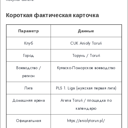
Короткая фактическая карточка
Параметр
Данные
Клуб
CUK Anioły Toruń
Город
Торунь / Toruń
Воеводство /
Куявско-Поморское воеводство
регион
Лига
PLS 1. Liga (мужская первая лига)
Домашняя арена
Arena Toruń / площадка по
календарю
Официальная
https://aniolytorun.pl/