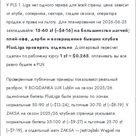
У PLS 1. Liga нет одного тарифа для всей страны: цена зависит
от клуба, соперника, сектора, стадии сезона, оператора
продаж и права на льготу. Для планирования на 2026-06-25
закладывайте:
15-60 zł (~$4-16) на большинство матчей;
плей-офф, дерби и возвращение бывших клубов
PlusLiga проверять отдельно
. Долларовый пересчет
сделан по рабочему курсу
1 zł ≈ $0.265
; оплачивать вы все
равно будете в PLN.
Проверенные публичные примеры показывают реальный
разброс. У BOGDANKA LUK Lublin на сезон 2025/26
одиночные билеты PlusLiga были указаны по зонам:
нормальные 50-90 zł (~$13-24), льготные 30-70 zł (~$8-19). У
ZAKSA на сезон 2025/26 клубная страница указывала
нормальные билеты 35-100 zł (~$9-27) и льготные 25-70 zł
(~$7-19), а отдельный матч ZAKSA — Jastrzębski Węgiel на