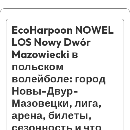
EcoHarpoon NOWEL
LOS Nowy Dwór
Mazowiecki в
польском
волейболе: город
Новы-Двур-
Мазовецки, лига,
арена, билеты,
сезонность и что