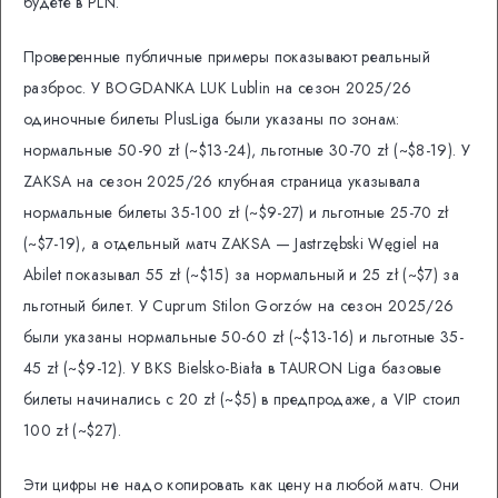
будете в PLN.
Проверенные публичные примеры показывают реальный
разброс. У BOGDANKA LUK Lublin на сезон 2025/26
одиночные билеты PlusLiga были указаны по зонам:
нормальные 50-90 zł (~$13-24), льготные 30-70 zł (~$8-19). У
ZAKSA на сезон 2025/26 клубная страница указывала
нормальные билеты 35-100 zł (~$9-27) и льготные 25-70 zł
(~$7-19), а отдельный матч ZAKSA — Jastrzębski Węgiel на
Abilet показывал 55 zł (~$15) за нормальный и 25 zł (~$7) за
льготный билет. У Cuprum Stilon Gorzów на сезон 2025/26
были указаны нормальные 50-60 zł (~$13-16) и льготные 35-
45 zł (~$9-12). У BKS Bielsko-Biała в TAURON Liga базовые
билеты начинались с 20 zł (~$5) в предпродаже, а VIP стоил
100 zł (~$27).
Эти цифры не надо копировать как цену на любой матч. Они