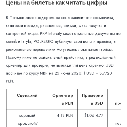
Цены на билеты: как читать цифры
В Польше железнодорожная цена зависит от перевозчика,
категории поезда, расстояния, скидки, даты покупки и
конкретной акции. PKP Intercity ведет отдельные документы по
cennik и taryfa, POLREGIO публикует свои цены и правила, а
региональные перевозчики могут иметь локальные тарифы.
Поэтому ниже не официальный прайс-лист, а редакционный
ориентир для проверки, не выглядит ли цена странно. USD
посчитан по курсу NBP на 25 июня 2026: 1 USD = 3.7720
PLN.
Сценарий
Ориентир
Примерно
Ч
в PLN
в USD
пров
короткий
4-18 PLN
$1.06-4.77
зо
городской/
перев