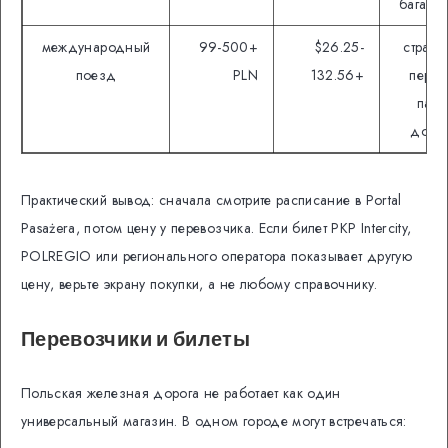
багаж, 
международный
99-500+
$26.25-
страна
поезд
PLN
132.56+
перес
пасп
доку
Практический вывод: сначала смотрите расписание в Portal
Pasażera, потом цену у перевозчика. Если билет PKP Intercity,
POLREGIO или регионального оператора показывает другую
цену, верьте экрану покупки, а не любому справочнику.
Перевозчики и билеты
Польская железная дорога не работает как один
универсальный магазин. В одном городе могут встречаться: