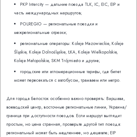
PKP Intercity — дальние поезда TLK, IC, EIC, EIP и
часть международных маршрутов;
POLREGIO — региональные поездки и
межрегиональные отрезки;
региональные операторы: Koleje Mazowieckie, Koleje
Śląskie, Koleje Dolnośląskie, ŁKA, Koleje Wielkopolskie,
Koleje Małopolskie, SKM Trójmiasto и другие;
городские или агломерационные тарифы, где билет
может пересекаться с автобусом, трамваем или метро.
Для города Белосток особенно важно проверять: Варшава,
воеводский центр, восточные региональные линии, Украина/
граница при доступности поездов. Если маршрут выглядит
простым, но цена странная, проверьте другой тип поезда:
региональный может быть медленнее, но дешевле; EIP