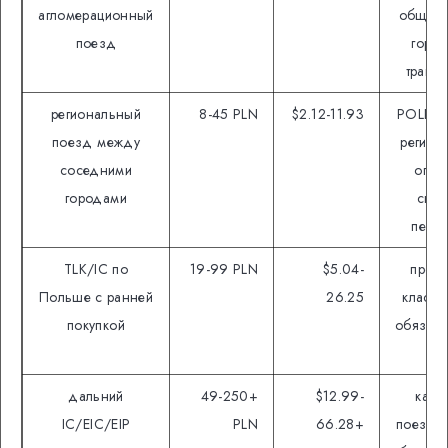
агломерационный
общий 
поезд
горо
транс
региональный
8-45 PLN
$2.12-11.93
POLREG
поезд между
регион
соседними
опер
городами
скид
пере
TLK/IC по
19-99 PLN
$5.04-
промо
Польше с ранней
26.25
класс 
покупкой
обязате
ме
дальний
49-250+
$12.99-
кате
IC/EIC/EIP
PLN
66.28+
поезда,