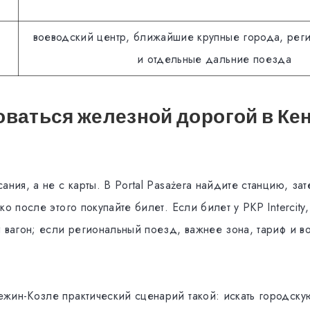
воеводский центр, ближайшие крупные города, рег
и отдельные дальние поезда
оваться железной дорогой в Ке
ания, а не с карты. В Portal Pasażera найдите станцию, за
ко после этого покупайте билет. Если билет у PKP Intercity,
и вагон; если региональный поезд, важнее зона, тариф и в
жин-Козле практический сценарий такой: искать городску