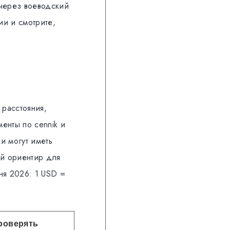
 через воеводский
ии и смотрите,
 расстояния,
менты по cennik и
и могут иметь
ый ориентир для
ня 2026: 1 USD =
роверять