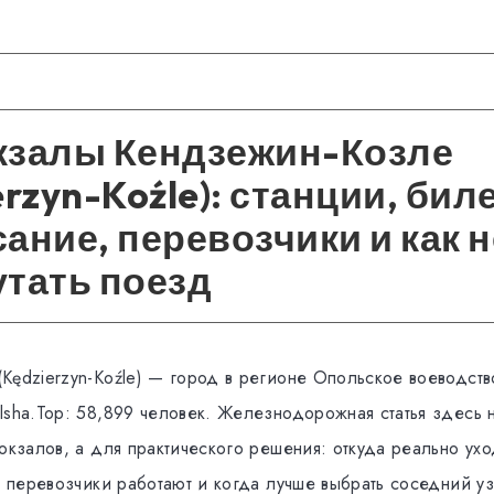
кзалы Кендзежин-Козле
erzyn-Koźle): станции, бил
ание, перевозчики и как н
тать поезд
Kędzierzyn-Koźle) — город в регионе Опольское воеводств
lsha.Top: 58,899 человек. Железнодорожная статья здесь 
окзалов, а для практического решения: откуда реально ухо
е перевозчики работают и когда лучше выбрать соседний уз