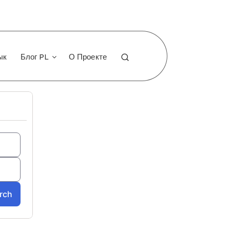
ык
Блог PL
О Проекте