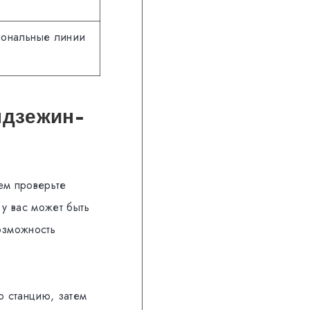
иональные линии
ндзежин-
тем проверьте
 у вас может быть
озможность
ю станцию, затем