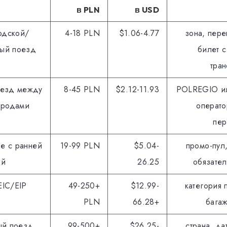
в PLN
в USD
одской/
4-18 PLN
$1.06-4.77
зона, пер
ый поезд
билет 
тра
оезд между
8-45 PLN
$2.12-11.93
POLREGIO ил
ородами
операто
пер
е с ранней
19-99 PLN
$5.04-
промо-пул,
ой
26.25
обязател
EIC/EIP
49-250+
$12.99-
категория 
PLN
66.28+
багаж
ый поезд
99-500+
$26.25-
страна, да