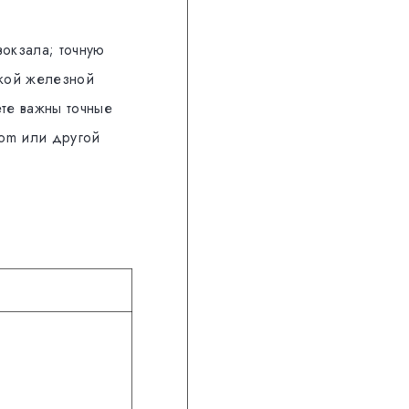
вокзала; точную
ской железной
ете важны точные
adom или другой