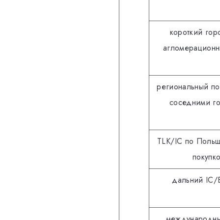
короткий гор
агломерационн
региональный п
соседними г
TLK/IC по Польш
покупк
дальний IC/
международн