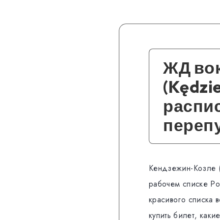
ЖД во
(Kędzi
распис
перепу
Кендзежин-Козле (
рабочем списке Po
красивого списка в
купить билет, каки