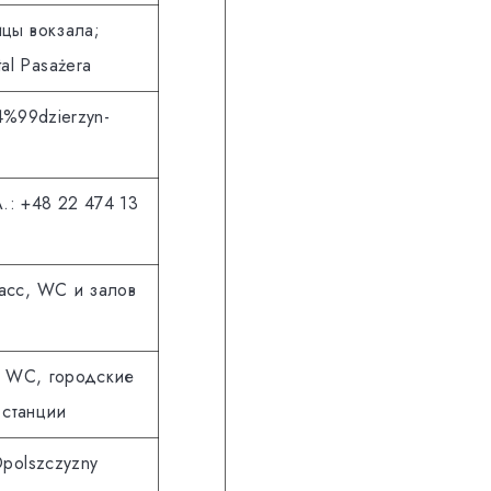
ицы вокзала;
al Pasażera
C4%99dzierzyn-
.: +48 22 474 13
асс, WC и залов
, WC, городские
 станции
Opolszczyzny