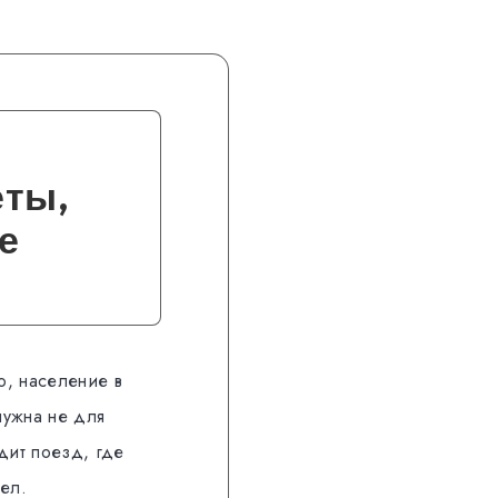
еты,
е
о, население в
нужна не для
дит поезд, где
ел.