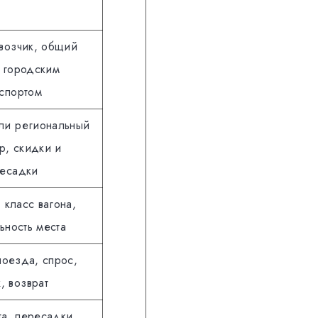
евозчик, общий
с городским
нспортом
и региональный
р, скидки и
есадки
 класс вагона,
ьность места
поезда, спрос,
, возврат
та, пересадки,