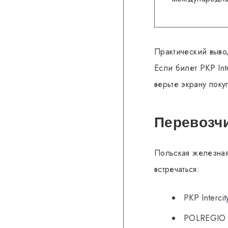
Практический вывод
Если билет PKP In
верьте экрану поку
Перевозчи
Польская железная
встречаться:
PKP Interc
POLREGIO 