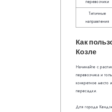
перевозчики
Типичные
направления
Как польз
Козле
Начинайте с распис
перевозчика и толь
конкретное место 
пересадки.
Для города Кендзе