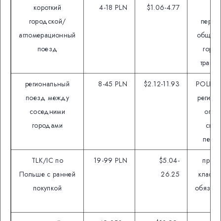
короткий
4-18 PLN
$1.06-4.77
зо
городской/
перев
агломерационный
общий 
поезд
горо
транс
региональный
8-45 PLN
$2.12-11.93
POLREG
поезд между
регион
соседними
опер
городами
скид
пере
TLK/IC по
19-99 PLN
$5.04-
промо
Польше с ранней
26.25
класс 
покупкой
обязате
ме