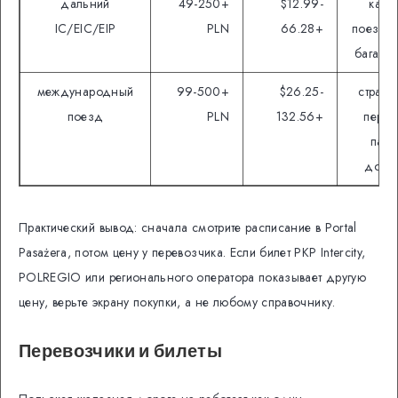
дальний
49-250+
$12.99-
кате
IC/EIC/EIP
PLN
66.28+
поезда,
багаж, 
международный
99-500+
$26.25-
страна
поезд
PLN
132.56+
перес
пасп
доку
Практический вывод: сначала смотрите расписание в Portal
Pasażera, потом цену у перевозчика. Если билет PKP Intercity,
POLREGIO или регионального оператора показывает другую
цену, верьте экрану покупки, а не любому справочнику.
Перевозчики и билеты