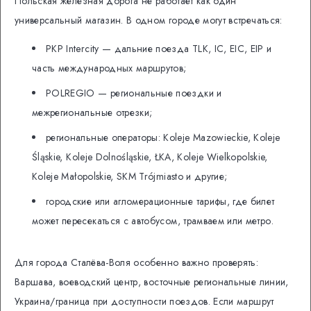
Польская железная дорога не работает как один
универсальный магазин. В одном городе могут встречаться:
PKP Intercity — дальние поезда TLK, IC, EIC, EIP и
часть международных маршрутов;
POLREGIO — региональные поездки и
межрегиональные отрезки;
региональные операторы: Koleje Mazowieckie, Koleje
Śląskie, Koleje Dolnośląskie, ŁKA, Koleje Wielkopolskie,
Koleje Małopolskie, SKM Trójmiasto и другие;
городские или агломерационные тарифы, где билет
может пересекаться с автобусом, трамваем или метро.
Для города Сталёва-Воля особенно важно проверять:
Варшава, воеводский центр, восточные региональные линии,
Украина/граница при доступности поездов. Если маршрут