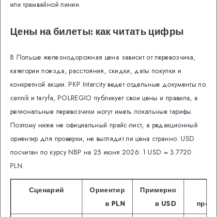
или трамвайной линии.
Цены на билеты: как читать цифры
В Польше железнодорожная цена зависит от перевозчика,
категории поезда, расстояния, скидки, даты покупки и
конкретной акции. PKP Intercity ведет отдельные документы по
cennik и taryfa, POLREGIO публикует свои цены и правила, а
региональные перевозчики могут иметь локальные тарифы.
Поэтому ниже не официальный прайс-лист, а редакционный
ориентир для проверки, не выглядит ли цена странно. USD
посчитан по курсу NBP на 25 июня 2026: 1 USD = 3.7720
PLN.
Сценарий
Ориентир
Примерно
Ч
в PLN
в USD
пров