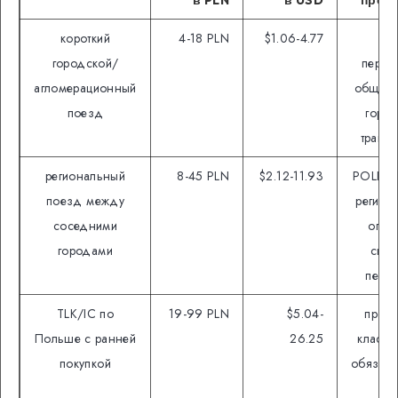
в PLN
в USD
пров
короткий
4-18 PLN
$1.06-4.77
зо
городской/
перев
агломерационный
общий 
поезд
горо
транс
региональный
8-45 PLN
$2.12-11.93
POLREG
поезд между
регион
соседними
опер
городами
скид
пере
TLK/IC по
19-99 PLN
$5.04-
промо
Польше с ранней
26.25
класс 
покупкой
обязате
ме