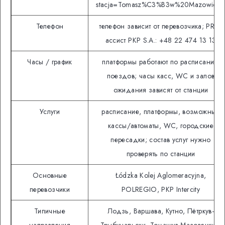
stacja=Tomasz%C3%B3w%20Mazowieck
Телефон
телефон зависит от перевозчика; PRM-
ассист PKP S.A.: +48 22 474 13 13
Часы / график
платформы работают по расписанию
поездов; часы касс, WC и залов
ожидания зависят от станции
Услуги
расписание, платформы, возможные
кассы/автоматы, WC, городские
пересадки; состав услуг нужно
проверять по станции
Основные
Łódzka Kolej Aglomeracyjna,
перевозчики
POLREGIO, PKP Intercity
Типичные
Лодзь, Варшава, Кутно, Пётркув-
направления
Трыбунальски, Томашув-Мазовецки и