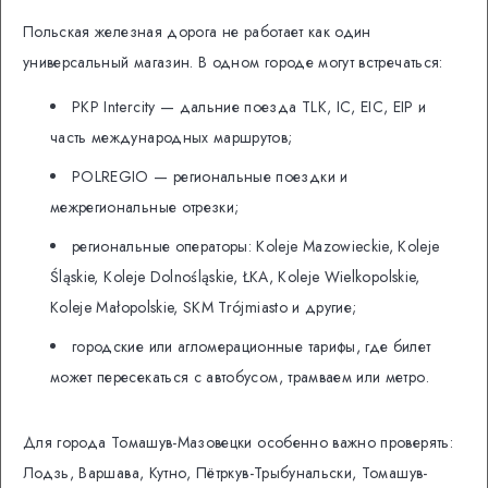
Польская железная дорога не работает как один
универсальный магазин. В одном городе могут встречаться:
PKP Intercity — дальние поезда TLK, IC, EIC, EIP и
часть международных маршрутов;
POLREGIO — региональные поездки и
межрегиональные отрезки;
региональные операторы: Koleje Mazowieckie, Koleje
Śląskie, Koleje Dolnośląskie, ŁKA, Koleje Wielkopolskie,
Koleje Małopolskie, SKM Trójmiasto и другие;
городские или агломерационные тарифы, где билет
может пересекаться с автобусом, трамваем или метро.
Для города Томашув-Мазовецки особенно важно проверять:
Лодзь, Варшава, Кутно, Пётркув-Трыбунальски, Томашув-