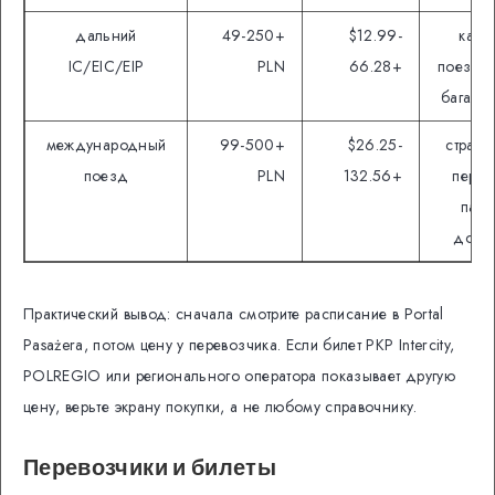
дальний
49-250+
$12.99-
кате
IC/EIC/EIP
PLN
66.28+
поезда,
багаж, 
международный
99-500+
$26.25-
страна
поезд
PLN
132.56+
перес
пасп
доку
Практический вывод: сначала смотрите расписание в Portal
Pasażera, потом цену у перевозчика. Если билет PKP Intercity,
POLREGIO или регионального оператора показывает другую
цену, верьте экрану покупки, а не любому справочнику.
Перевозчики и билеты