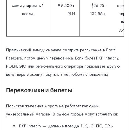
международный
99-500+
$26.25-
страна
поезд
PLN
132.56+
перес
пасп
доку
Практический вывод: сначала смотрите расписание в Portal
Pasażera, потом цену у перевозчика. Если билет PKP Intercity,
POLREGIO или регионального оператора показывает другую
цену, верьте экрану покупки, а не любому справочнику.
Перевозчики и билеты
Польская железная дорога не работает как один
универсальный магазин. В одном городе могут встречаться:
PKP Intercity — дальние поезда TLK, IC, EIC, EIP и