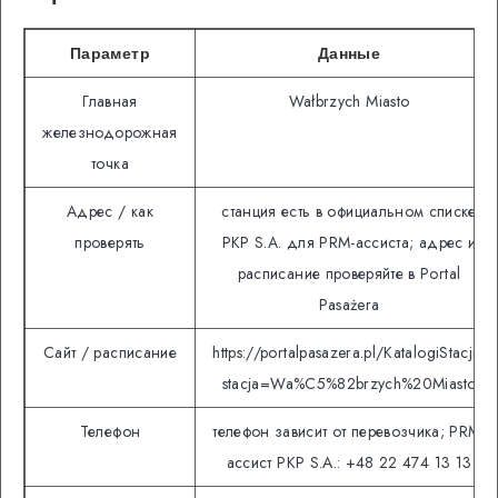
Параметр
Данные
Главная
Wałbrzych Miasto
железнодорожная
точка
Адрес / как
станция есть в официальном списке
проверять
PKP S.A. для PRM-ассиста; адрес и
расписание проверяйте в Portal
Pasażera
Сайт / расписание
https://portalpasazera.pl/KatalogiStacji?
stacja=Wa%C5%82brzych%20Miasto
Телефон
телефон зависит от перевозчика; PRM-
ассист PKP S.A.: +48 22 474 13 13