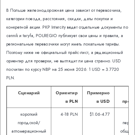
В Польше железнодорожная цена зависит от перевозчика,
категории поезда, расстояния, скидки, даты покупки и
конкретной акции. PKP Intercity ведет отдельные документы по
cennik и taryfa, POLREGIO публикует свои цены и правила, а
региональные перевозчики могут иметь локальные тарифы.
Поэтому ниже не официальный прайс-лист, а редакционный
ориентир для проверки, не выглядит ли цена странно. USD
посчитан по курсу NBP на 25 июня 2026: 1 USD = 3.7720
PLN.
Сценарий
Ориентир
Примерно
Ч
в PLN
в USD
пров
короткий
4-18 PLN
$1.06-4.77
зо
городской/
перев
агломерационный
общий 