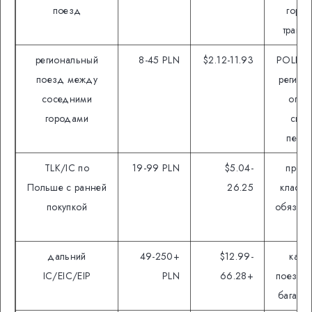
поезд
горо
транс
региональный
8-45 PLN
$2.12-11.93
POLREG
поезд между
регион
соседними
опер
городами
скид
пере
TLK/IC по
19-99 PLN
$5.04-
промо
Польше с ранней
26.25
класс 
покупкой
обязате
ме
дальний
49-250+
$12.99-
кате
IC/EIC/EIP
PLN
66.28+
поезда,
багаж, 