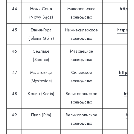
44
Новы-Сонч
Малопольское
https:
(Nowy Sącz)
воеводство
45
Еленя-Гура
Нижнесилезское
https:/
(Jelenia Góra)
воеводство
46
Седльце
Мазовецкое
htt
(Siedlce)
воеводство
47
Мысловице
Силезское
https:
(Mysłowice)
воеводство
48
Конин (Konin)
Великопольское
http
воеводство
49
Пила (Piła)
Великопольское
htt
воеводство