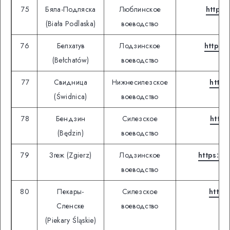
75
Бяла-Подляска
Люблинское
https:
(Biała Podlaska)
воеводство
76
Белхатув
Лодзинское
https:
(Bełchatów)
воеводство
77
Свидница
Нижнесилезское
https
(Świdnica)
воеводство
78
Бендзин
Силезское
https
(Będzin)
воеводство
79
Згеж (Zgierz)
Лодзинское
https://
воеводство
80
Пекары-
Силезское
https
Сленске
воеводство
(Piekary Śląskie)