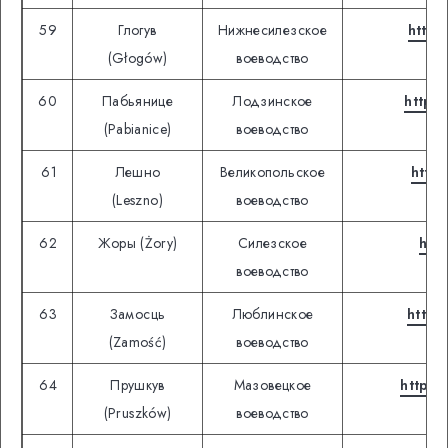
59
Глогув
Нижнесилезское
https
(Głogów)
воеводство
60
Пабьянице
Лодзинское
https:
(Pabianice)
воеводство
61
Лешно
Великопольское
https
(Leszno)
воеводство
62
Жоры (Żory)
Силезское
http
воеводство
63
Замосць
Люблинское
https
(Zamość)
воеводство
64
Прушкув
Мазовецкое
https:
(Pruszków)
воеводство