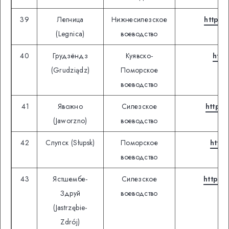
39
Легница
Нижнесилезское
https:
(Legnica)
воеводство
40
Грудзёндз
Куявско-
http
(Grudziądz)
Поморское
воеводство
41
Явожно
Силезское
https:
(Jaworzno)
воеводство
42
Слупск (Słupsk)
Поморское
https
воеводство
43
Ястшембе-
Силезское
https:
Здруй
воеводство
(Jastrzębie-
Zdrój)