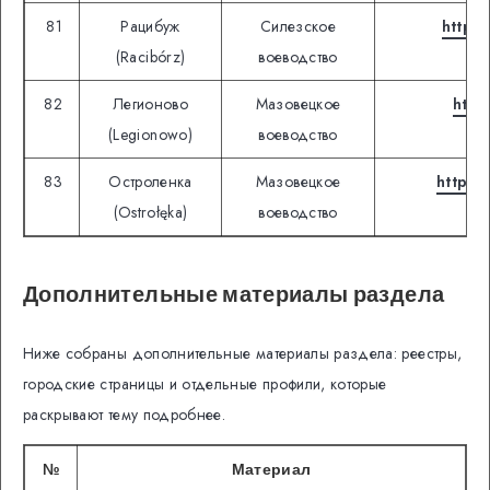
81
Рацибуж
Силезское
https:
(Racibórz)
воеводство
82
Легионово
Мазовецкое
http
(Legionowo)
воеводство
83
Остроленка
Мазовецкое
https:
(Ostrołęka)
воеводство
Дополнительные материалы раздела
Ниже собраны дополнительные материалы раздела: реестры,
городские страницы и отдельные профили, которые
раскрывают тему подробнее.
№
Материал