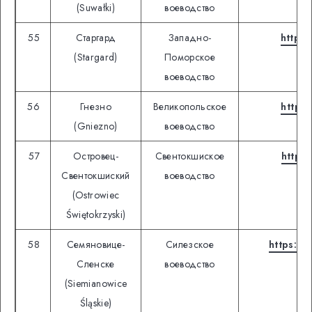
(Suwałki)
воеводство
55
Старгард
Западно-
https:
(Stargard)
Поморское
воеводство
56
Гнезно
Великопольское
https
(Gniezno)
воеводство
57
Островец-
Свентокшиское
https:
Свентокшиский
воеводство
(Ostrowiec
Świętokrzyski)
58
Семяновице-
Силезское
https://
Сленске
воеводство
(Siemianowice
Śląskie)