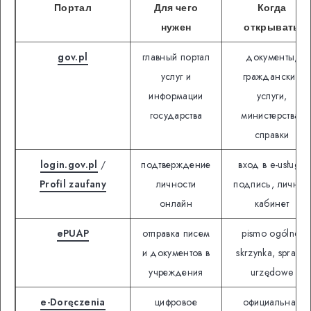
Портал
Для чего
Когда
нужен
открывать
gov.pl
главный портал
документы,
услуг и
гражданские
информации
услуги,
государства
министерства,
справки
login.gov.pl
/
подтверждение
вход в e-usługi,
Profil zaufany
личности
подпись, личный
онлайн
кабинет
ePUAP
отправка писем
pismo ogólne,
и документов в
skrzynka, sprawy
учреждения
urzędowe
e-Doręczenia
цифровое
официальная