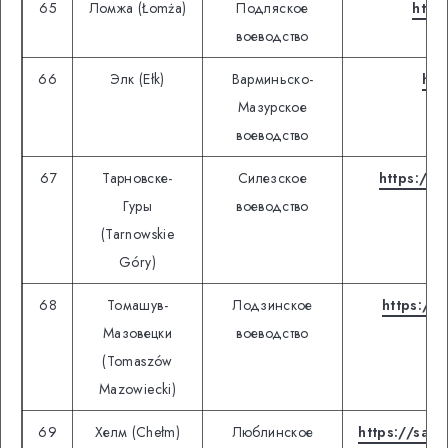
65
Ломжа (Łomża)
Подляское
http
воеводство
66
Элк (Ełk)
Варминьско-
htt
Мазурское
воеводство
67
Тарновске-
Силезское
https://w
Гуры
воеводство
(Tarnowskie
Góry)
68
Томашув-
Лодзинское
https://
Мазовецки
воеводство
(Tomaszów
Mazowiecki)
69
Хелм (Chełm)
Люблинское
https://sam