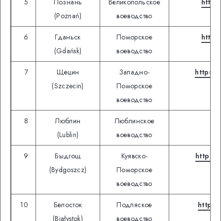
5
Познань
Великопольское
https
(Poznań)
воеводство
6
Гданьск
Поморское
https
(Gdańsk)
воеводство
7
Щецин
Западно-
https:/
(Szczecin)
Поморское
воеводство
8
Люблин
Люблинское
ht
(Lublin)
воеводство
9
Быдгощ
Куявско-
https:
(Bydgoszcz)
Поморское
воеводство
10
Белосток
Подляское
https:
(Białystok)
воеводство