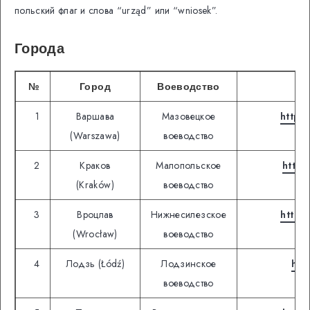
польский флаг и слова “urząd” или “wniosek”.
Города
№
Город
Воеводство
1
Варшава
Мазовецкое
https
(Warszawa)
воеводство
2
Краков
Малопольское
https
(Kraków)
воеводство
3
Вроцлав
Нижнесилезское
https
(Wrocław)
воеводство
4
Лодзь (Łódź)
Лодзинское
htt
воеводство