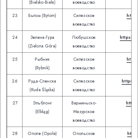
(Bielsko-Biała)
воеводство
23
Бытом (Bytom)
Силезское
http
воеводство
24
Зелена-Гура
Любушское
https://
(Zielona Góra)
воеводство
25
Рыбник
Силезское
https
(Rybnik)
воеводство
26
Руда-Сленска
Силезское
https:/
(Ruda Śląska)
воеводство
27
Эльблонг
Варминьско-
https
(Elbląg)
Мазурское
воеводство
28
Ополе (Opole)
Опольское
http