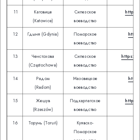
11
Катовице
Силезское
https:
(Katowice)
воеводство
12
Гдыня (Gdynia)
Поморское
https
воеводство
13
Ченстохова
Силезское
https:/
(Częstochowa)
воеводство
14
Радом
Мазовецкое
http
(Radom)
воеводство
15
Жешув
Подкарпатское
https:
(Rzeszów)
воеводство
16
Торунь (Toruń)
Куявско-
ht
Поморское