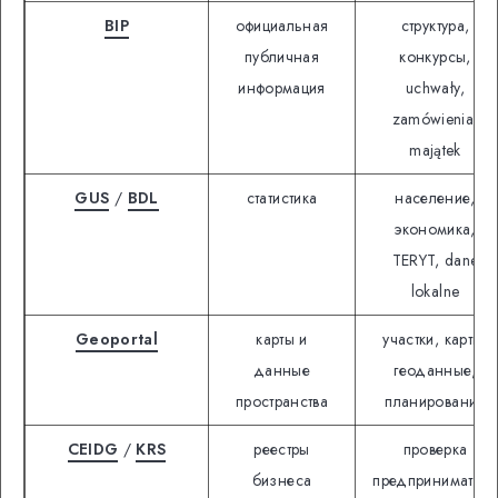
BIP
официальная
структура,
публичная
конкурсы,
информация
uchwały,
zamówienia,
majątek
GUS
/
BDL
статистика
население,
экономика,
TERYT, dane
lokalne
Geoportal
карты и
участки, карты,
данные
геоданные,
пространства
планирование
CEIDG
/
KRS
реестры
проверка
бизнеса
предпринимателя