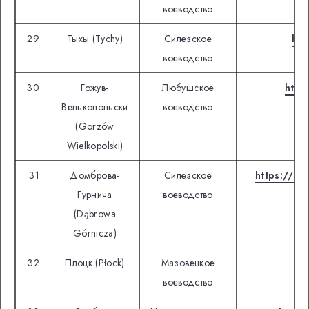
воеводство
29
Тыхы (Tychy)
Силезское
htt
воеводство
30
Гожув-
Любушское
http
Велькопольски
воеводство
(Gorzów
Wielkopolski)
31
Домброва-
Силезское
https://ww
Гурнича
воеводство
(Dąbrowa
Górnicza)
32
Плоцк (Płock)
Мазовецкое
ht
воеводство