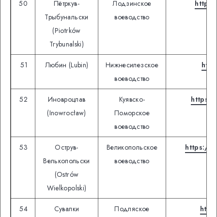
50
Пётркув-
Лодзинское
https:
Трыбунальски
воеводство
(Piotrków
Trybunalski)
51
Любин (Lubin)
Нижнесилезское
http
воеводство
52
Иновроцлав
Куявско-
https:/
(Inowrocław)
Поморское
воеводство
53
Острув-
Великопольское
https://o
Велькопольски
воеводство
(Ostrów
Wielkopolski)
54
Сувалки
Подляское
http