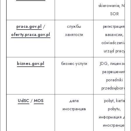
skierowanie, NFZ,
SOR
praca.gov.pl
/
службы
регистрация,
oferty.praca.gov.pl
занятости
вакансии,
oświadczenia,
urząd pracy
biznes.gov.pl
бизнес-услуги
JDG, лицензии,
разрешения,
poradniki
przedsiębiorcy
UdSC
/
MOS
дела
pobyt, karta
иностранцев
pobytu,
информация для
иностранцев