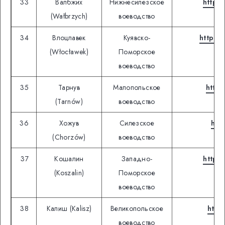
33
Валбжих
Нижнесилезское
https:
(Wałbrzych)
воеводство
34
Влоцлавек
Куявско-
https:
(Włocławek)
Поморское
воеводство
35
Тарнув
Малопольское
https
(Tarnów)
воеводство
36
Хожув
Силезское
htt
(Chorzów)
воеводство
37
Кошалин
Западно-
https:
(Koszalin)
Поморское
воеводство
38
Калиш (Kalisz)
Великопольское
http
воеводство