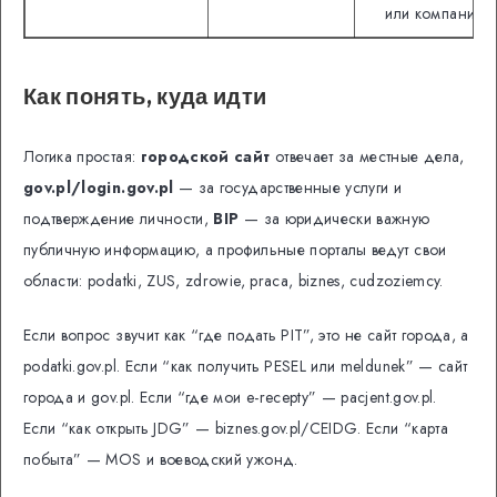
или компании
Как понять, куда идти
Логика простая:
городской сайт
отвечает за местные дела,
gov.pl/login.gov.pl
— за государственные услуги и
подтверждение личности,
BIP
— за юридически важную
публичную информацию, а профильные порталы ведут свои
области: podatki, ZUS, zdrowie, praca, biznes, cudzoziemcy.
Если вопрос звучит как “где подать PIT”, это не сайт города, а
podatki.gov.pl. Если “как получить PESEL или meldunek” — сайт
города и gov.pl. Если “где мои e-recepty” — pacjent.gov.pl.
Если “как открыть JDG” — biznes.gov.pl/CEIDG. Если “карта
побыта” — MOS и воеводский ужонд.