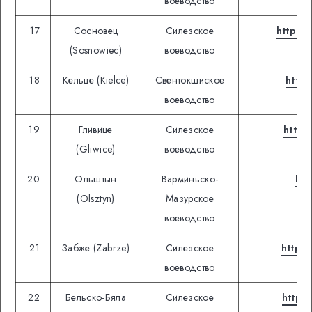
воеводство
17
Сосновец
Силезское
https:
(Sosnowiec)
воеводство
18
Кельце (Kielce)
Свентокшиское
https
воеводство
19
Гливице
Силезское
https
(Gliwice)
воеводство
20
Ольштын
Варминьско-
htt
(Olsztyn)
Мазурское
воеводство
21
Забже (Zabrze)
Силезское
https:
воеводство
22
Бельско-Бяла
Силезское
https: