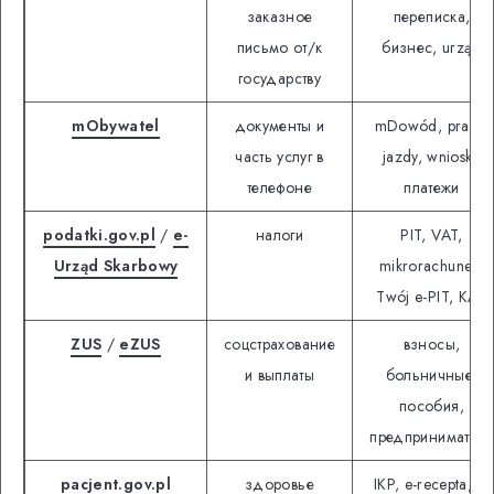
заказное
переписка,
письмо от/к
бизнес, urząd
государству
mObywatel
документы и
mDowód, prawa
часть услуг в
jazdy, wnioski,
телефоне
платежи
podatki.gov.pl
/
e-
налоги
PIT, VAT,
Urząd Skarbowy
mikrorachunek,
Twój e-PIT, KAS
ZUS
/
eZUS
соцстрахование
взносы,
и выплаты
больничные,
пособия,
предприниматель
pacjent.gov.pl
здоровье
IKP, e-recepta, e-