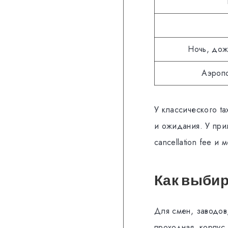
Ночь, дож
Аэроп
У классического ta
и ожидания. У при
cancellation fee и 
Как выбир
Для смен, заводов,
проходная, корпус,