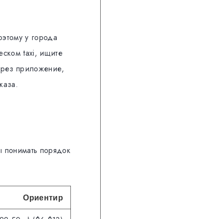
оэтому у города
ском taxi, ищите
через приложение,
каза.
ы понимать порядок
Ориентир