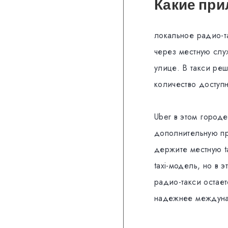
Какие при
локальное радио-та
через местную слу
улице. В такси реш
количество доступ
Uber в этом городе
дополнительную пр
держите местную ta
taxi-модель, но в 
радио-такси остае
надежнее междуна