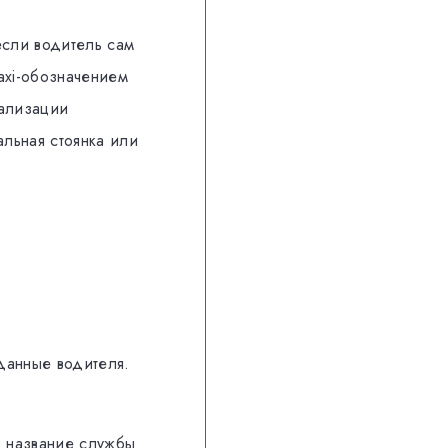
если водитель сам
axi-обозначением
гализации
льная стоянка или
данные водителя.
, название службы