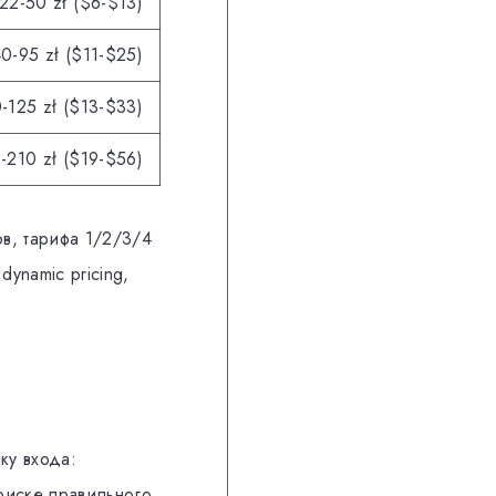
22-50 zł ($6-$13)
0-95 zł ($11-$25)
-125 zł ($13-$33)
-210 zł ($19-$56)
ов, тарифа 1/2/3/4
ynamic pricing,
ку входа:
поиске правильного