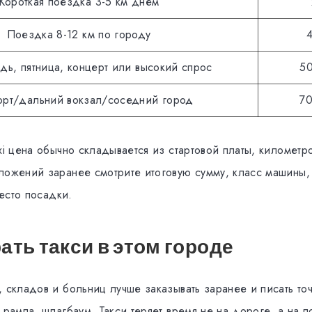
Короткая поездка 3-5 км днем
Поездка 8-12 км по городу
4
дь, пятница, концерт или высокий спрос
50
орт/дальний вокзал/соседний город
70
xi цена обычно складывается из стартовой платы, километр
ложений заранее смотрите итоговую сумму, класс машины, d
место посадки.
ать такси в этом городе
 складов и больниц лучше заказывать заранее и писать точ
 рампа, шлагбаум. Такси теряет время не на дороге, а на 