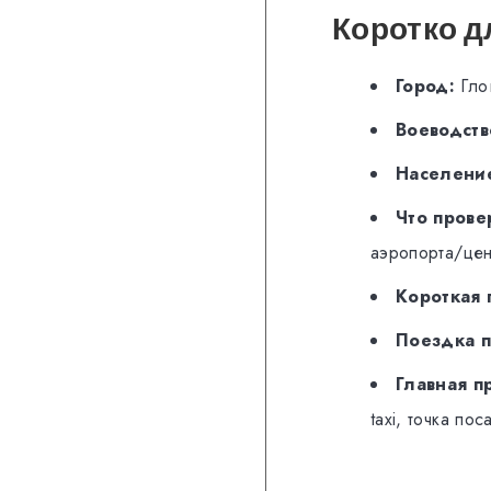
Коротко д
Город:
Глог
Воеводств
Население
Что прове
аэропорта/цен
Короткая 
Поездка п
Главная п
taxi, точка пос