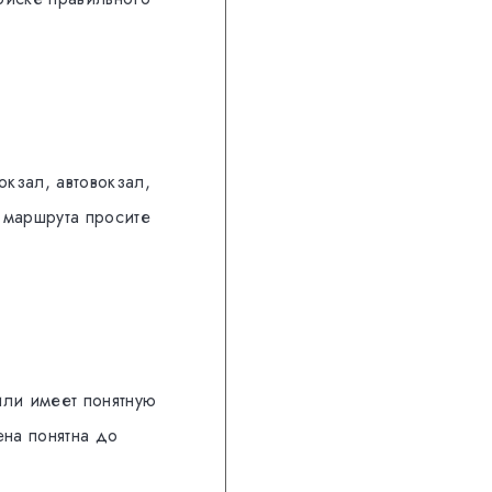
окзал, автовокзал,
 маршрута просите
ли имеет понятную
ена понятна до