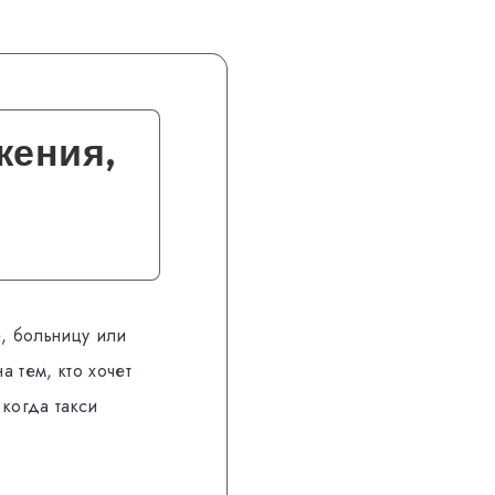
жения,
е, больницу или
 тем, кто хочет
 когда такси