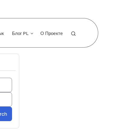
ык
Блог PL
О Проекте