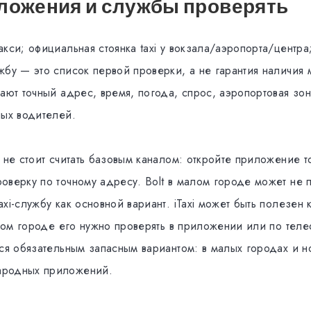
ложения и службы проверять
кси; официальная стоянка taxi у вокзала/аэропорта/центра
жбу — это список первой проверки, а не гарантия наличия
ают точный адрес, время, погода, спрос, аэропортовая зо
ных водителей.
 не стоит считать базовым каналом: откройте приложение т
оверку по точному адресу. Bolt в малом городе может не 
xi-службу как основной вариант. iTaxi может быть полезен 
этом городе его нужно проверять в приложении или по тел
тся обязательным запасным вариантом: в малых городах и н
родных приложений.