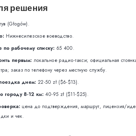
ля решения
ув (Głogów).
о:
Нижнесилезское воеводство.
 по рабочему списку:
65 400.
рить первым:
локальное радио-такси; официальная стоянка 
тра; заказ по телефону через местную службу.
поездка днем:
22-50 zł ($6-$13).
о городу 8-12 км:
40-95 zł ($11-$25).
роверка:
цена до подтверждения, маршрут, лицензия/иде
адки и чек.