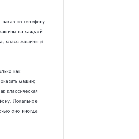
; заказ по телефону
 машины на каждой
на, класс машины и
олько как
показать машин;
как классическая
ефону. Локальное
очью оно иногда