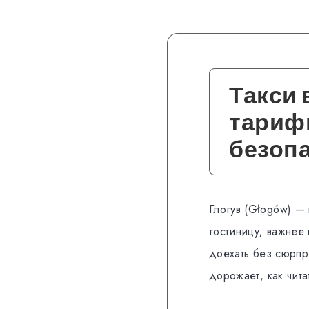
Такси 
тарифы
безоп
Глогув (Głogów) — 
гостиницу; важнее 
доехать без сюрпри
дорожает, как чита