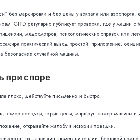
кси” без маркировки и без цены у вокзала или аэропорта, 
ирам. GITD регулярно публикует проверки, где у машин с t
е лицензии, медосмотров, психологических справок или ле
ассажира практический вывод простой: приложение, официа
а безопаснее случайной машины.
ь при споре
ла плохо, действуйте письменно и быстро.
к, номер поездки, скрин цены, маршрут, номер машины и 
ложение, открывайте жалобу в истории поездки.
ссическое taxi, запишите номер лицензии, бортовой номер