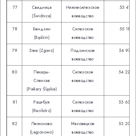
77
Свидница
Нижнесилезское
55 413
(Świdnica)
воеводство
78
Бендзин
Силезское
55 183
(Będzin)
воеводство
79
Згеж (Zgierz)
Лодзинское
54 974
воеводство
80
Пекары-
Силезское
54 226
Сленске
воеводство
(Piekary Śląskie)
81
Рацибуж
Силезское
53 632
(Racibórz)
воеводство
82
Легионово
Мазовецкое
53 205
(Legionowo)
воеводство