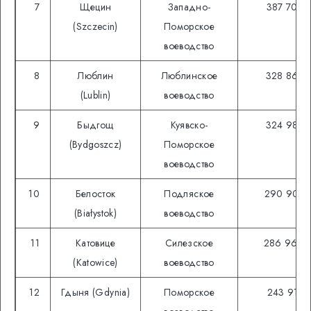
7
Щецин
Западно-
387 700
(Szczecin)
Поморское
воеводство
8
Люблин
Люблинское
328 868
(Lublin)
воеводство
9
Быдгощ
Куявско-
324 984
(Bydgoszcz)
Поморское
воеводство
10
Белосток
Подляское
290 907
(Białystok)
воеводство
11
Катовице
Силезское
286 960
(Katowice)
воеводство
12
Гдыня (Gdynia)
Поморское
243 918