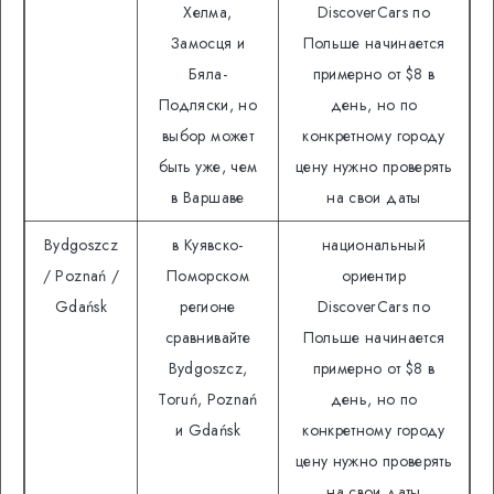
Хелма,
DiscoverCars по
Замосця и
Польше начинается
Бяла-
примерно от $8 в
Подляски, но
день, но по
выбор может
конкретному городу
быть уже, чем
цену нужно проверять
в Варшаве
на свои даты
Bydgoszcz
в Куявско-
национальный
/ Poznań /
Поморском
ориентир
Gdańsk
регионе
DiscoverCars по
сравнивайте
Польше начинается
Bydgoszcz,
примерно от $8 в
Toruń, Poznań
день, но по
и Gdańsk
конкретному городу
цену нужно проверять
на свои даты