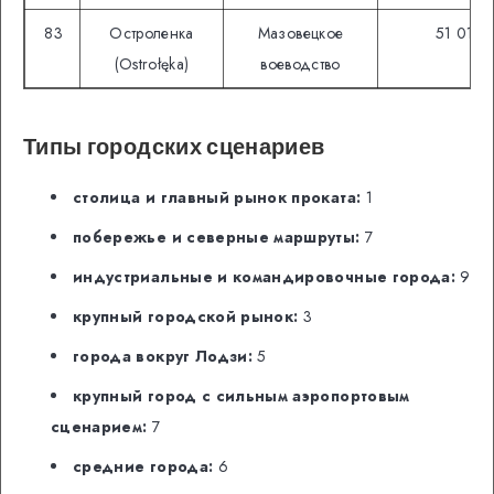
83
Остроленка
Мазовецкое
51 012
(Ostrołęka)
воеводство
Типы городских сценариев
столица и главный рынок проката:
1
побережье и северные маршруты:
7
индустриальные и командировочные города:
9
крупный городской рынок:
3
города вокруг Лодзи:
5
крупный город с сильным аэропортовым
сценарием:
7
средние города:
6