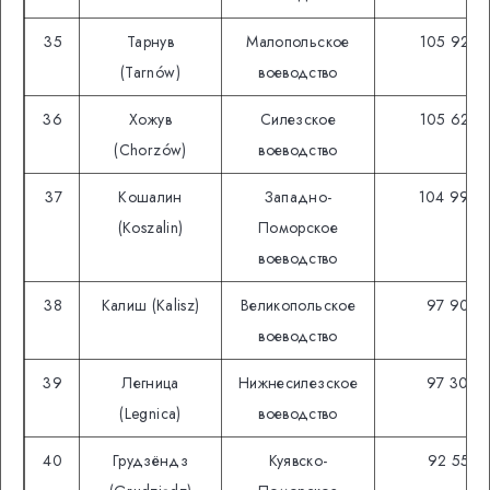
35
Тарнув
Малопольское
105 922
(Tarnów)
воеводство
36
Хожув
Силезское
105 628
(Chorzów)
воеводство
37
Кошалин
Западно-
104 994
(Koszalin)
Поморское
воеводство
38
Калиш (Kalisz)
Великопольское
97 905
воеводство
39
Легница
Нижнесилезское
97 300
(Legnica)
воеводство
40
Грудзёндз
Куявско-
92 552