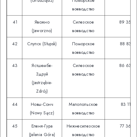
(Grudziądz)
Поморское
воеводство
41
Явожно
Силезское
89 350
(Jaworzno)
воеводство
42
Слупск (Słupsk)
Поморское
88 835
воеводство
43
Ястшембе-
Силезское
86 632
Здруй
воеводство
(Jastrzębie-
Zdrój)
44
Новы-Сонч
Малопольское
83 116
(Nowy Sącz)
воеводство
45
Еленя-Гура
Нижнесилезское
77 366
(Jelenia Góra)
воеводство