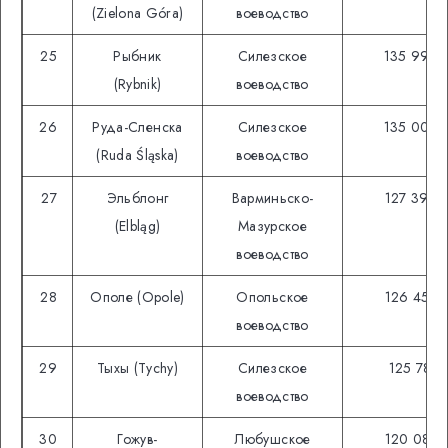
(Zielona Góra)
воеводство
25
Рыбник
Силезское
135 994
(Rybnik)
воеводство
26
Руда-Сленска
Силезское
135 008
(Ruda Śląska)
воеводство
27
Эльблонг
Варминьско-
127 390
(Elbląg)
Мазурское
воеводство
28
Ополе (Opole)
Опольское
126 458
воеводство
29
Тыхы (Tychy)
Силезское
125 781
воеводство
30
Гожув-
Любушское
120 087