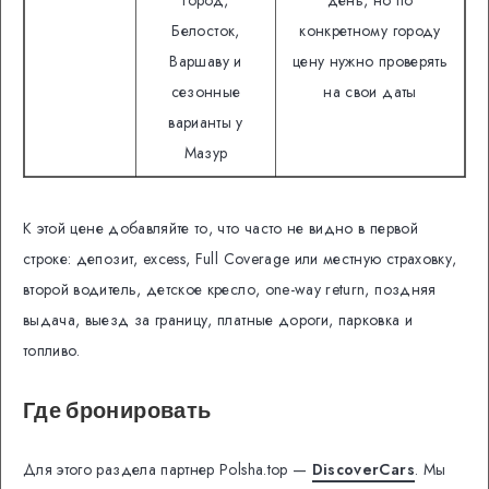
город,
день, но по
Белосток,
конкретному городу
Варшаву и
цену нужно проверять
сезонные
на свои даты
варианты у
Мазур
К этой цене добавляйте то, что часто не видно в первой
строке: депозит, excess, Full Coverage или местную страховку,
второй водитель, детское кресло, one-way return, поздняя
выдача, выезд за границу, платные дороги, парковка и
топливо.
Где бронировать
Для этого раздела партнер Polsha.top —
DiscoverCars
. Мы