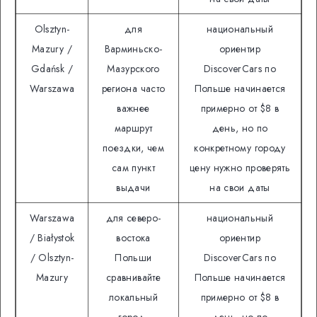
Olsztyn-
для
национальный
Mazury /
Варминьско-
ориентир
Gdańsk /
Мазурского
DiscoverCars по
Warszawa
региона часто
Польше начинается
важнее
примерно от $8 в
маршрут
день, но по
поездки, чем
конкретному городу
сам пункт
цену нужно проверять
выдачи
на свои даты
Warszawa
для северо-
национальный
/ Białystok
востока
ориентир
/ Olsztyn-
Польши
DiscoverCars по
Mazury
сравнивайте
Польше начинается
локальный
примерно от $8 в