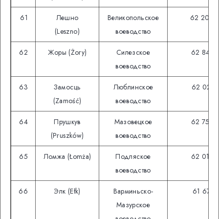
61
Лешно
Великопольское
62 200
(Leszno)
воеводство
62
Жоры (Żory)
Силезское
62 848
воеводство
63
Замосць
Люблинское
62 021
(Zamość)
воеводство
64
Прушкув
Мазовецкое
62 750
(Pruszków)
воеводство
65
Ломжа (Łomża)
Подляское
62 019
воеводство
66
Элк (Ełk)
Варминьско-
61 677
Мазурское
воеводство