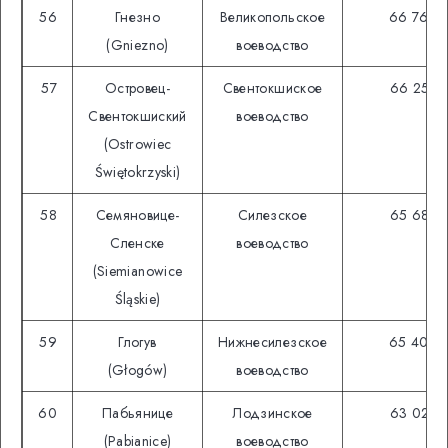
56
Гнезно
Великопольское
66 769
(Gniezno)
воеводство
57
Островец-
Свентокшиское
66 258
Свентокшиский
воеводство
(Ostrowiec
Świętokrzyski)
58
Семяновице-
Силезское
65 684
Сленске
воеводство
(Siemianowice
Śląskie)
59
Глогув
Нижнесилезское
65 400
(Głogów)
воеводство
60
Пабьянице
Лодзинское
63 023
(Pabianice)
воеводство