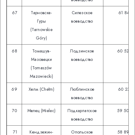
67
Тарновске-
Силезское
61 842
Гуры
воеводство
(Tarnowskie
Góry)
68
Томашув-
Лодзинское
60 529
Мазовецки
воеводство
(Tomaszów
Mazowiecki)
69
Хелм (Chełm)
Люблинское
60 231
воеводство
70
Мелец (Mielec)
Подкарпатское
59 509
воеводство
71
Кендзежин-
Опольское
58 899