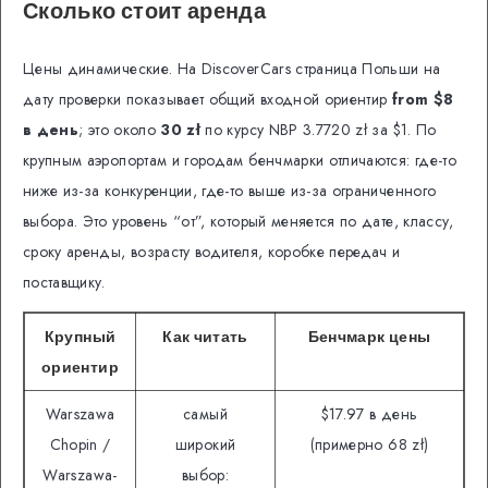
Сколько стоит аренда
Цены динамические. На DiscoverCars страница Польши на
дату проверки показывает общий входной ориентир
from $8
в день
; это около
30 zł
по курсу NBP 3.7720 zł за $1. По
крупным аэропортам и городам бенчмарки отличаются: где-то
ниже из-за конкуренции, где-то выше из-за ограниченного
выбора. Это уровень “от”, который меняется по дате, классу,
сроку аренды, возрасту водителя, коробке передач и
поставщику.
Крупный
Как читать
Бенчмарк цены
ориентир
Warszawa
самый
$17.97 в день
Chopin /
широкий
(примерно 68 zł)
Warszawa-
выбор: