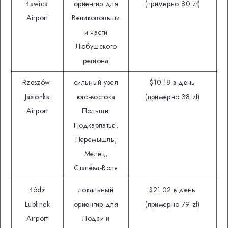
Ławica
ориентир для
(примерно 80 zł)
Airport
Великопольши
и части
Любушского
региона
Rzeszów-
сильный узел
$10.18 в день
Jasionka
юго-востока
(примерно 38 zł)
Airport
Польши:
Подкарпатье,
Перемышль,
Мелец,
Сталёва-Воля
Łódź
локальный
$21.02 в день
Lublinek
ориентир для
(примерно 79 zł)
Airport
Лодзи и