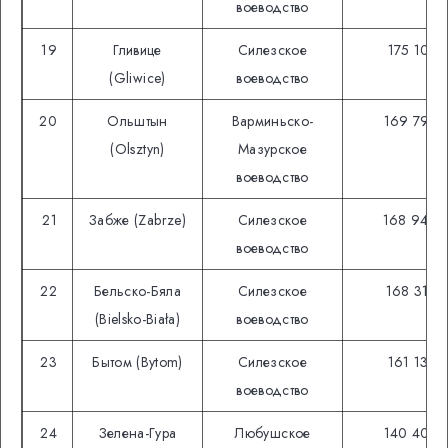
воеводство
19
Гливице
Силезское
175 102
(Gliwice)
воеводство
20
Ольштын
Варминьско-
169 793
(Olsztyn)
Мазурское
воеводство
21
Забже (Zabrze)
Силезское
168 946
воеводство
22
Бельско-Бяла
Силезское
168 319
(Bielsko-Biała)
воеводство
23
Бытом (Bytom)
Силезское
161 139
воеводство
24
Зелена-Гура
Любушское
140 403