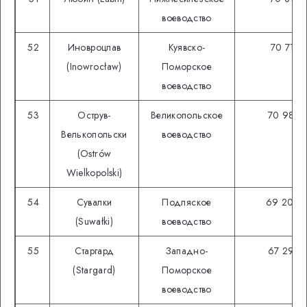
воеводство
52
Иновроцлав
Куявско-
70 713
(Inowrocław)
Поморское
воеводство
53
Острув-
Великопольское
70 982
Велькопольски
воеводство
(Ostrów
Wielkopolski)
54
Сувалки
Подляское
69 206
(Suwałki)
воеводство
55
Старгард
Западно-
67 293
(Stargard)
Поморское
воеводство