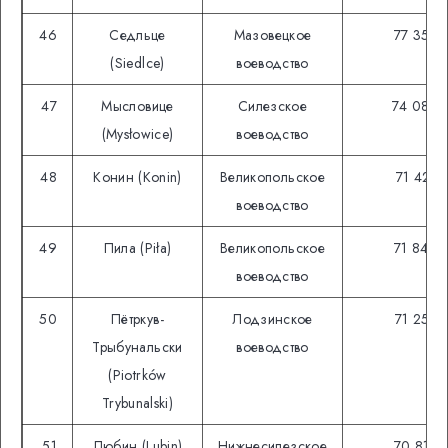
46
Седльце
Мазовецкое
77 354
(Siedlce)
воеводство
47
Мысловице
Силезское
74 085
(Mysłowice)
воеводство
48
Конин (Konin)
Великопольское
71 427
воеводство
49
Пила (Piła)
Великопольское
71 846
воеводство
50
Пётркув-
Лодзинское
71 252
Трыбунальски
воеводство
(Piotrków
Trybunalski)
51
Любин (Lubin)
Нижнесилезское
70 815