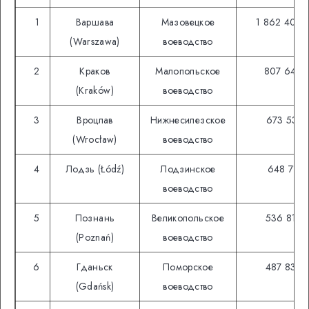
1
Варшава
Мазовецкое
1 862 402
(Warszawa)
воеводство
2
Краков
Малопольское
807 644
(Kraków)
воеводство
3
Вроцлав
Нижнесилезское
673 531
(Wrocław)
воеводство
4
Лодзь (Łódź)
Лодзинское
648 711
воеводство
5
Познань
Великопольское
536 818
(Poznań)
воеводство
6
Гданьск
Поморское
487 834
(Gdańsk)
воеводство