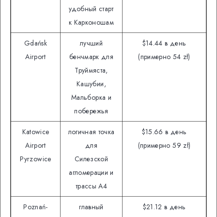
удобный старт
к Карконошам
Gdańsk
лучший
$14.44 в день
Airport
бенчмарк для
(примерно 54 zł)
Труймяста,
Кашубии,
Мальборка и
побережья
Katowice
логичная точка
$15.66 в день
Airport
для
(примерно 59 zł)
Pyrzowice
Силезской
агломерации и
трассы A4
Poznań-
главный
$21.12 в день