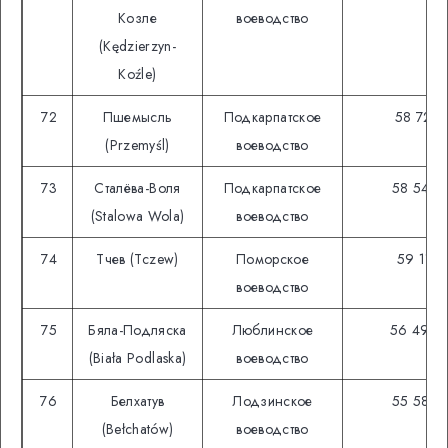
Козле
воеводство
(Kędzierzyn-
Koźle)
72
Пшемысль
Подкарпатское
58 721
(Przemyśl)
воеводство
73
Сталёва-Воля
Подкарпатское
58 545
(Stalowa Wola)
воеводство
74
Тчев (Tczew)
Поморское
59 111
воеводство
75
Бяла-Подляска
Люблинское
56 498
(Biała Podlaska)
воеводство
76
Белхатув
Лодзинское
55 583
(Bełchatów)
воеводство