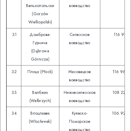
Велькопольски
воеводство
(Gorzów
Wielkopolski)
31
Домброва-
Силезское
116 971
Гурнича
воеводство
(Dąbrowa
Górnicza)
32
Плоцк (Płock)
Мазовецкое
116 962
воеводство
33
Валбжих
Нижнесилезское
108 222
(Wałbrzych)
воеводство
34
Влоцлавек
Куявско-
106 928
(Włocławek)
Поморское
воеводство