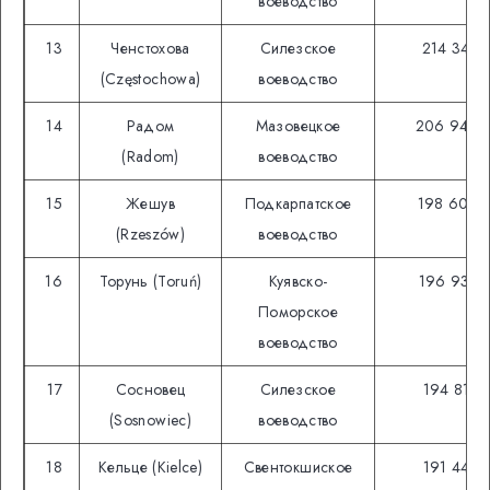
воеводство
13
Ченстохова
Силезское
214 342
(Częstochowa)
воеводство
14
Радом
Мазовецкое
206 946
(Radom)
воеводство
15
Жешув
Подкарпатское
198 609
(Rzeszów)
воеводство
16
Торунь (Toruń)
Куявско-
196 935
Поморское
воеводство
17
Сосновец
Силезское
194 818
(Sosnowiec)
воеводство
18
Кельце (Kielce)
Свентокшиское
191 448