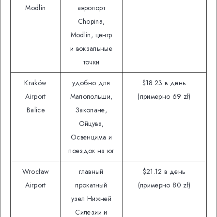
Modlin
аэропорт
Chopina,
Modlin, центр
и вокзальные
точки
Kraków
удобно для
$18.23 в день
Airport
Малопольши,
(примерно 69 zł)
Balice
Закопане,
Ойцува,
Освенцима и
поездок на юг
Wrocław
главный
$21.12 в день
Airport
прокатный
(примерно 80 zł)
узел Нижней
Силезии и