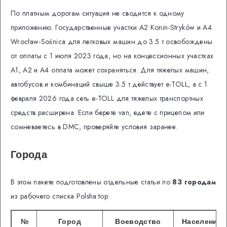
По платным дорогам ситуация не сводится к одному
приложению. Государственные участки A2 Konin-Stryków и A4
Wrocław-Sośnica для легковых машин до 3.5 т освобождены
от оплаты с 1 июля 2023 года, но на концессионных участках
A1, A2 и A4 оплата может сохраняться. Для тяжелых машин,
автобусов и комбинаций свыше 3.5 т действует e-TOLL, а с 1
февраля 2026 года сеть e-TOLL для тяжелых транспортных
средств расширена. Если берете van, едете с прицепом или
сомневаетесь в DMC, проверяйте условия заранее.
Города
В этом пакете подготовлены отдельные статьи по
83 городам
из рабочего списка Polsha.top.
№
Город
Воеводство
Население