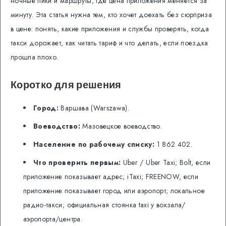
ночные пики и маршруты, где цена приложения меняется за
минуту. Эта статья нужна тем, кто хочет доехать без сюрприза
в цене: понять, какие приложения и службы проверять, когда
такси дорожает, как читать тариф и что делать, если поездка
прошла плохо.
Коротко для решения
Город:
Варшава (Warszawa).
Воеводство:
Мазовецкое воеводство.
Население по рабочему списку:
1 862 402.
Что проверить первым:
Uber / Uber Taxi; Bolt, если
приложение показывает адрес; iTaxi; FREENOW, если
приложение показывает город или аэропорт; локальное
радио-такси; официальная стоянка taxi у вокзала/
аэропорта/центра.