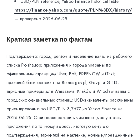
USD/PLN reference, Yahoo Finance historical table:
https://finance.yahoo.com/quote/PLN%3DX/history/
— проверено 2026-06-25.
Краткая заметка по фактам
Подтверждено: город, регион и население взяты из рабочего
списка Polsha.top; приложения и города указаны по
официальным страницам Uber, Bolt, FREENOW и iTaxi;
правовой блок основан на Biznes.gov.pl, Gov.pl и GITD;
тарифные примеры для Warszawa, Kraków и Wrocław взяты с
городских официальных страниц; USD-эквиваленты рассчитаны
ориентировочно по USD/PLN 3,7677 из Yahoo Finance на
2026-06-25. Стоит перепроверить читателю: доступность
приложения по точному адресу, итоговую цену до
подтверждения, тариф taxi на наклейке, ночные/праздничные