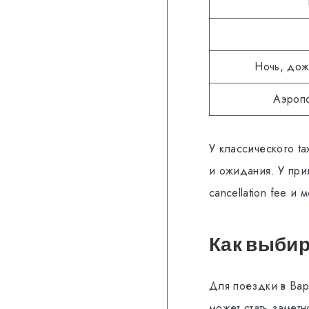
Ночь, дож
Аэроп
У классического ta
и ожидания. У при
cancellation fee и 
Как выбир
Для поездки в Вар
может стать замет