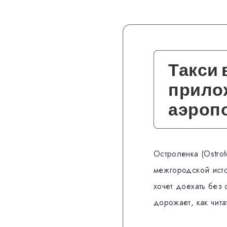
Такси 
прилож
аэропо
Остроленка (Ostroł
межгородской исто
хочет доехать без 
дорожает, как чита