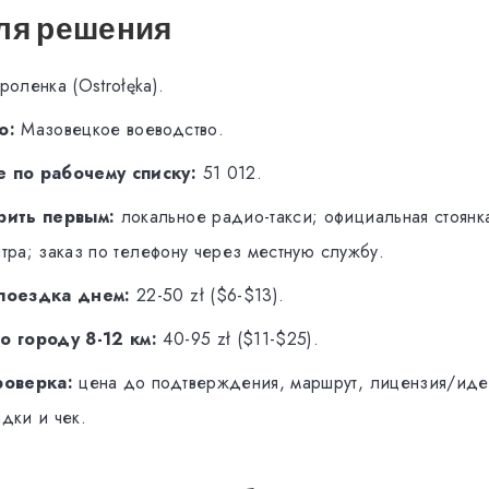
ля решения
оленка (Ostrołęka).
о:
Мазовецкое воеводство.
 по рабочему списку:
51 012.
рить первым:
локальное радио-такси; официальная стоянка 
тра; заказ по телефону через местную службу.
поездка днем:
22-50 zł ($6-$13).
о городу 8-12 км:
40-95 zł ($11-$25).
роверка:
цена до подтверждения, маршрут, лицензия/иде
адки и чек.