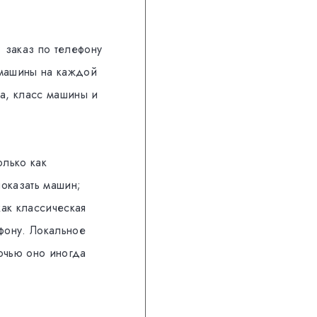
; заказ по телефону
 машины на каждой
на, класс машины и
олько как
показать машин;
как классическая
ефону. Локальное
очью оно иногда