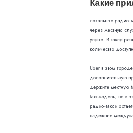
Какие при
локальное радио-та
через местную слу
улице. В такси реш
количество доступ
Uber в этом городе
дополнительную пр
держите местную ta
taxi-модель, но в 
радио-такси остае
надежнее междуна