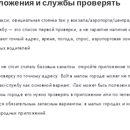
ложения и службы проверять
кси; официальная стоянка taxi у вокзала/аэропорта/центра
жбу — это список первой проверки, а не гарантия наличия
ают точный адрес, время, погода, спрос, аэропортовая зо
ных водителей.
 не стоит считать базовым каналом: откройте приложение т
оверку по точному адресу. Bolt в малом городе может не 
xi-службу как основной вариант. iTaxi может быть полезен 
этом городе его нужно проверять в приложении или по тел
тся обязательным запасным вариантом: в малых городах и н
родных приложений.