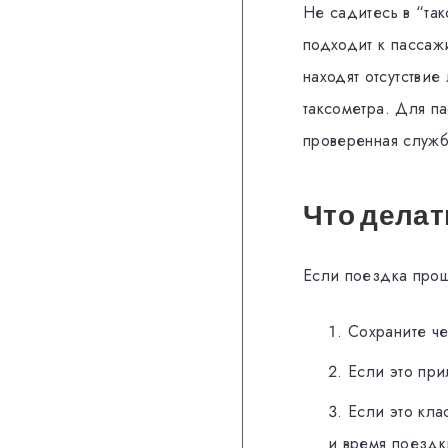
Не садитесь в “та
подходит к пассаж
находят отсутстви
таксометра. Для п
проверенная служб
Что делат
Если поездка прош
Сохраните че
Если это при
Если это кла
и время поездк