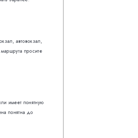
окзал, автовокзал,
 маршрута просите
ли имеет понятную
ена понятна до