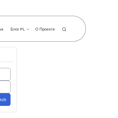
ык
Блог PL
О Проекте