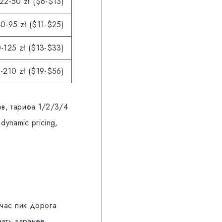
22-50 zł ($6-$13)
0-95 zł ($11-$25)
-125 zł ($13-$33)
-210 zł ($19-$56)
ов, тарифа 1/2/3/4
ynamic pricing,
час пик дорога
ать заранее.