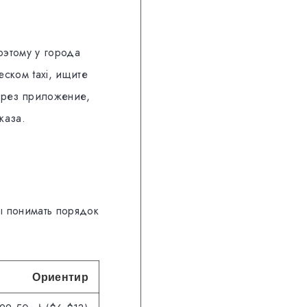
оэтому у города
ском taxi, ищите
через приложение,
каза.
ы понимать порядок
Ориентир