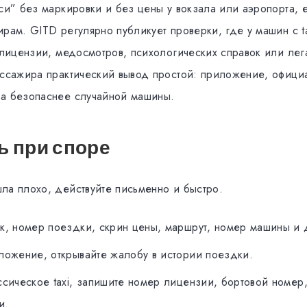
кси” без маркировки и без цены у вокзала или аэропорта, 
ирам. GITD регулярно публикует проверки, где у машин с t
е лицензии, медосмотров, психологических справок или ле
ассажира практический вывод простой: приложение, официа
а безопаснее случайной машины.
ь при споре
ла плохо, действуйте письменно и быстро.
к, номер поездки, скрин цены, маршрут, номер машины и 
ложение, открывайте жалобу в истории поездки.
ссическое taxi, запишите номер лицензии, бортовой номер
и.