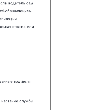
если водитель сам
axi-обозначением
гализации
льная стоянка или
данные водителя.
, название службы