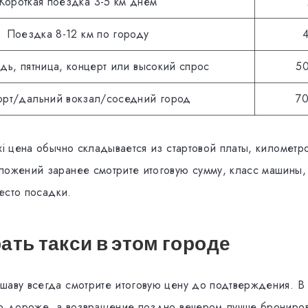
Короткая поездка 3-5 км днем
Поездка 8-12 км по городу
4
дь, пятница, концерт или высокий спрос
50
орт/дальний вокзал/соседний город
70
xi цена обычно складывается из стартовой платы, километр
ложений заранее смотрите итоговую сумму, класс машины, d
место посадки.
ать такси в этом городе
шаву всегда смотрите итоговую цену до подтверждения. В 
но дороже, а возвращение поздно вечером лучше брониров