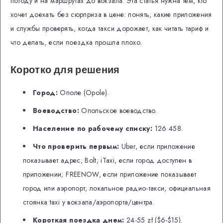
погоду и на маршрутах до вокзала. Эта статья нужна тем, кто
хочет доехать без сюрприза в цене: понять, какие приложения
и службы проверять, когда такси дорожает, как читать тариф и
что делать, если поездка прошла плохо.
Коротко для решения
Город:
Ополе (Opole).
Воеводство:
Опольское воеводство.
Население по рабочему списку:
126 458.
Что проверить первым:
Uber, если приложение
показывает адрес; Bolt; iTaxi, если город доступен в
приложении; FREENOW, если приложение показывает
город или аэропорт; локальное радио-такси; официальная
стоянка taxi у вокзала/аэропорта/центра.
Короткая поездка днем:
24-55 zł ($6-$15).