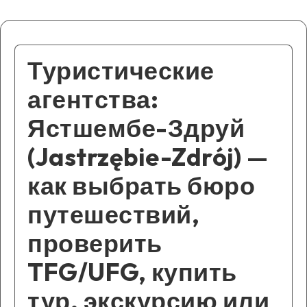
Туристические
агентства:
Ястшембе-Здруй
(Jastrzębie-Zdrój) —
как выбрать бюро
путешествий,
проверить
TFG/UFG, купить
тур, экскурсию или