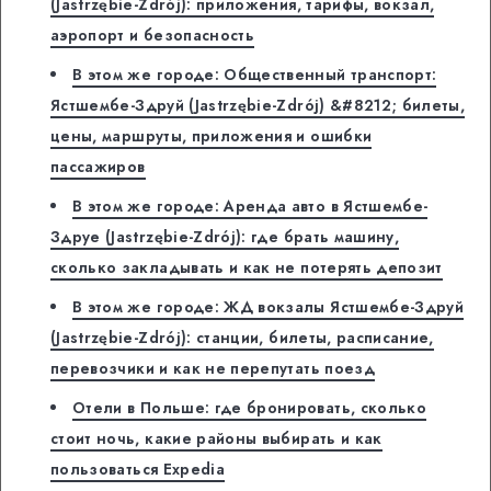
(Jastrzębie-Zdrój): приложения, тарифы, вокзал,
аэропорт и безопасность
В этом же городе: Общественный транспорт:
Ястшембе-Здруй (Jastrzębie-Zdrój) &#8212; билеты,
цены, маршруты, приложения и ошибки
пассажиров
В этом же городе: Аренда авто в Ястшембе-
Здруе (Jastrzębie-Zdrój): где брать машину,
сколько закладывать и как не потерять депозит
В этом же городе: ЖД вокзалы Ястшембе-Здруй
(Jastrzębie-Zdrój): станции, билеты, расписание,
перевозчики и как не перепутать поезд
Отели в Польше: где бронировать, сколько
стоит ночь, какие районы выбирать и как
пользоваться Expedia