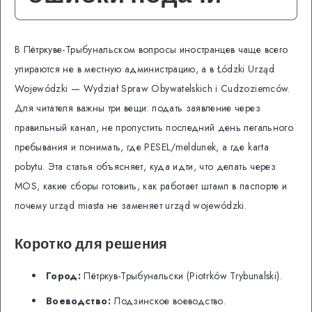
В Пётркуве-Трыбунальском вопросы иностранцев чаще всего
упираются не в местную администрацию, а в Łódzki Urząd
Wojewódzki — Wydział Spraw Obywatelskich i Cudzoziemców.
Для читателя важны три вещи: подать заявление через
правильный канал, не пропустить последний день легального
пребывания и понимать, где PESEL/meldunek, а где karta
pobytu. Эта статья объясняет, куда идти, что делать через
MOS, какие сборы готовить, как работает штамп в паспорте и
почему urząd miasta не заменяет urząd wojewódzki.
Коротко для решения
Город:
Пётркув-Трыбунальски (Piotrków Trybunalski).
Воеводство:
Лодзинское воеводство.