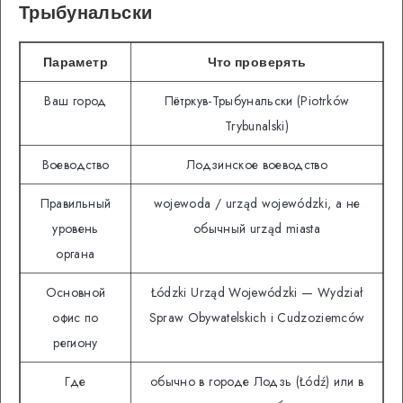
Трыбунальски
Параметр
Что проверять
Ваш город
Пётркув-Трыбунальски (Piotrków
Trybunalski)
Воеводство
Лодзинское воеводство
Правильный
wojewoda / urząd wojewódzki, а не
уровень
обычный urząd miasta
органа
Основной
Łódzki Urząd Wojewódzki — Wydział
офис по
Spraw Obywatelskich i Cudzoziemców
региону
Где
обычно в городе Лодзь (Łódź) или в