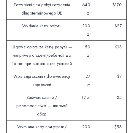
Zezwolenie na pobyt rezydenta
640
$170
długoterminowego UE
zł
Wydanie karty pobytu
100
$27
zł
Ulgowa opłata za kartę pobytu —
50
$13
например студент/ребенок до
zł
16 лет при выполнении условий
Wpis zaproszenia do ewidencji
27
$7
zaproszeń
zł
Zaświadczenie /
17 zł
$5
pełnomocnictwo — типовой
сбор
Wymiana karty при утрате/
200
$53