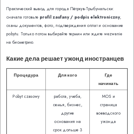
Практический вывод для города Пётркув-Трыбунальски:
сначала готовьте
profil zaufany / podpis elektroniczny
,
сканы документов, фото, подтверждения оплат и основание
pobytu. Только потом выбирайте термин или ждите wezwanie
на биометрию.
Какие дела решает ужонд иностранцев
Процедура
Для кого
Где
начинать
Pobyt czasowy
работа, учеба,
MOS и
семья, бизнес,
страница
другие
воеводского
основания на
ужонда
срок дольше 3