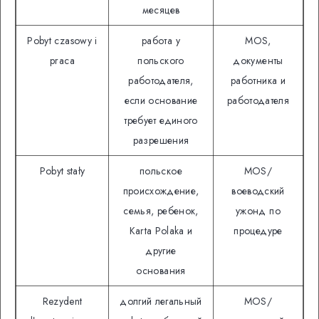
месяцев
Pobyt czasowy i
работа у
MOS,
praca
польского
документы
работодателя,
работника и
если основание
работодателя
требует единого
разрешения
Pobyt stały
польское
MOS/
происхождение,
воеводский
семья, ребенок,
ужонд по
Кarta Polaka и
процедуре
другие
основания
Rezydent
долгий легальный
MOS/