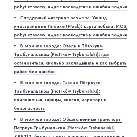
pobyt czasowy, адрес воеводства и ошибки подачи
Следующий материал раздела: Ужонд
иностранцев в Плоцке (Płock): карта побыта, MOS,
pobyt czasowy, адрес воеводства и ошибки подачи
В этом же городе: Отели в Пётркуве-
Трыбунальском (Piotrków Trybunalski): где
остановиться, сколько закладывать и как выбрать
район без ошибки
В этом же городе: Такси в Пётркуве-
Трыбунальском (Piotrków Trybunalski):
приложения, тарифы, вокзал, аэропорт и
безопасность
В этом же городе: Общественный транспорт:
Пётркув-Трыбунальски (Piotrków Trybunalski)
&#8212; билеты, цены, маршруты, приложения и