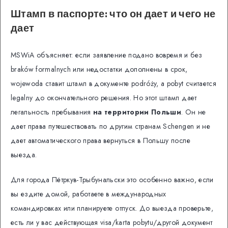
Штамп в паспорте: что он дает и чего не
дает
MSWiA объясняет: если заявление подано вовремя и без
braków formalnych или недостатки дополнены в срок,
wojewoda ставит штамп в документе podróży, а pobyt считается
legalny до окончательного решения. Но этот штамп дает
легальность пребывания
на территории Польши
. Он не
дает права путешествовать по другим странам Schengen и не
дает автоматического права вернуться в Польшу после
выезда.
Для города Пётркув-Трыбунальски это особенно важно, если
вы ездите домой, работаете в международных
командировках или планируете отпуск. До выезда проверьте,
есть ли у вас действующая visa/karta pobytu/другой документ