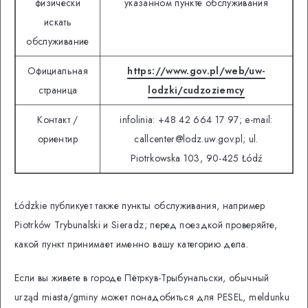
физически
указанном пункте обслуживания
искать
обслуживание
Официальная
https://www.gov.pl/web/uw-
страница
lodzki/cudzoziemcy
Контакт /
infolinia: +48 42 664 17 97; e-mail:
ориентир
callcenter@lodz.uw.gov.pl; ul.
Piotrkowska 103, 90-425 Łódź
Łódzkie публикует также пункты обслуживания, например
Piotrków Trybunalski и Sieradz; перед поездкой проверяйте,
какой пункт принимает именно вашу категорию дела.
Если вы живете в городе Пётркув-Трыбунальски, обычный
urząd miasta/gminy может понадобиться для PESEL, meldunku