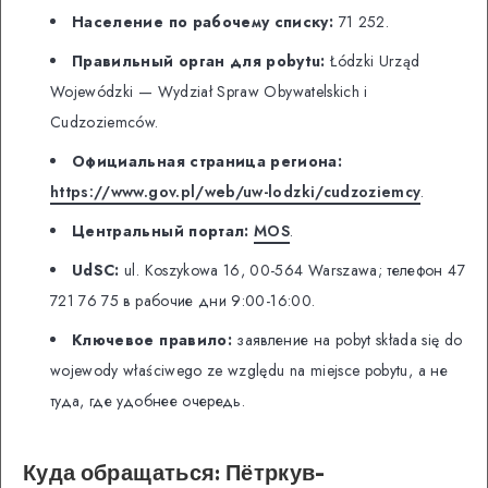
Население по рабочему списку:
71 252.
Правильный орган для pobytu:
Łódzki Urząd
Wojewódzki — Wydział Spraw Obywatelskich i
Cudzoziemców.
Официальная страница региона:
https://www.gov.pl/web/uw-lodzki/cudzoziemcy
.
Центральный портал:
MOS
.
UdSC:
ul. Koszykowa 16, 00-564 Warszawa; телефон 47
721 76 75 в рабочие дни 9:00-16:00.
Ключевое правило:
заявление на pobyt składa się do
wojewody właściwego ze względu na miejsce pobytu, а не
туда, где удобнее очередь.
Куда обращаться: Пётркув-