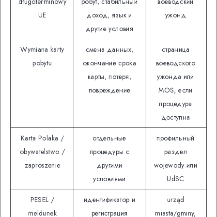
długoterminowy
pobyt, стабильный
воеводский
UE
доход, язык и
ужонд
другие условия
Wymiana karty
смена данных,
страница
pobytu
окончание срока
воеводского
карты, потеря,
ужонда или
повреждение
MOS, если
процедура
доступна
Karta Polaka /
отдельные
профильный
obywatelstwo /
процедуры с
раздел
zaproszenie
другими
wojewody или
условиями
UdSC
PESEL /
идентификатор и
urząd
meldunek
регистрация
miasta/gminy,