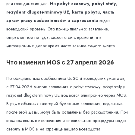
или гражданских дел. Но
pobyt czasowy, pobyt stały,
rezydent długoterminowy UE, karta pobytu, часть
spraw pracy cudzoziemców и zaproszenia
ведет
воеводский уровень. Это принципиально: заявление,
отправленное не туда, может стоить времени, а в
миграционных делах время часто важнее самого визита.
Что изменил MOS с 27 апреля 2026
По официальным сообщениям UdSC и воеводских ужондов,
с 27.04.2026 многие заявления о pobyt czasowy, pobyt stały и
rezydent długoterminowy UE подаются электронно через MOS.
В ряде обычных категорий бумажные заявления, поданные
после этой даты, могут быть оставлены без рассмотрения. При
этом отдельные исключения и специальные процедуры надо
сверять в MOS и на странице вашего воеводства.