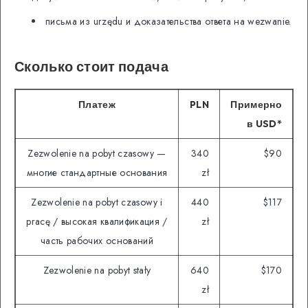
письма из urzędu и доказательства ответа на wezwanie.
Сколько стоит подача
Платеж
PLN
Примерно
в USD*
Zezwolenie na pobyt czasowy —
340
$90
многие стандартные основания
zł
Zezwolenie na pobyt czasowy i
440
$117
pracę / высокая квалификация /
zł
часть рабочих оснований
Zezwolenie na pobyt stały
640
$170
zł