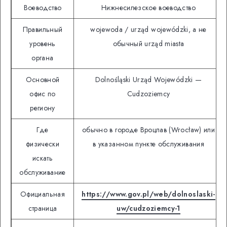
Воеводство
Нижнесилезское воеводство
Правильный
wojewoda / urząd wojewódzki, а не
уровень
обычный urząd miasta
органа
Основной
Dolnośląski Urząd Wojewódzki —
офис по
Cudzoziemcy
региону
Где
обычно в городе Вроцлав (Wrocław) или
физически
в указанном пункте обслуживания
искать
обслуживание
Официальная
https://www.gov.pl/web/dolnoslaski-
страница
uw/cudzoziemcy-1