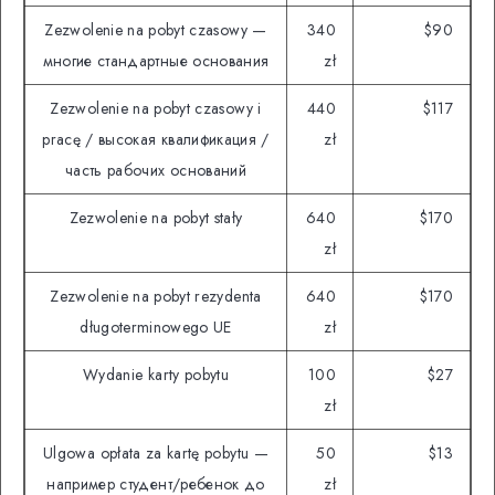
Zezwolenie na pobyt czasowy —
340
$90
многие стандартные основания
zł
Zezwolenie na pobyt czasowy i
440
$117
pracę / высокая квалификация /
zł
часть рабочих оснований
Zezwolenie na pobyt stały
640
$170
zł
Zezwolenie na pobyt rezydenta
640
$170
długoterminowego UE
zł
Wydanie karty pobytu
100
$27
zł
Ulgowa opłata za kartę pobytu —
50
$13
например студент/ребенок до
zł