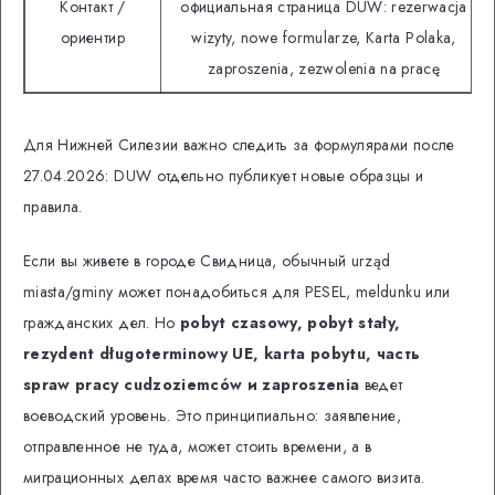
Контакт /
официальная страница DUW: rezerwacja
ориентир
wizyty, nowe formularze, Karta Polaka,
zaproszenia, zezwolenia na pracę
Для Нижней Силезии важно следить за формулярами после
27.04.2026: DUW отдельно публикует новые образцы и
правила.
Если вы живете в городе Свидница, обычный urząd
miasta/gminy может понадобиться для PESEL, meldunku или
гражданских дел. Но
pobyt czasowy, pobyt stały,
rezydent długoterminowy UE, karta pobytu, часть
spraw pracy cudzoziemców и zaproszenia
ведет
воеводский уровень. Это принципиально: заявление,
отправленное не туда, может стоить времени, а в
миграционных делах время часто важнее самого визита.