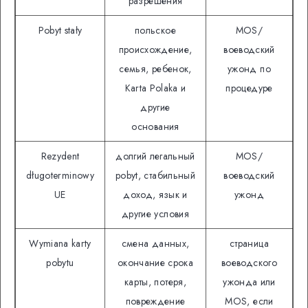
разрешения
Pobyt stały
польское
MOS/
происхождение,
воеводский
семья, ребенок,
ужонд по
Кarta Polaka и
процедуре
другие
основания
Rezydent
долгий легальный
MOS/
długoterminowy
pobyt, стабильный
воеводский
UE
доход, язык и
ужонд
другие условия
Wymiana karty
смена данных,
страница
pobytu
окончание срока
воеводского
карты, потеря,
ужонда или
повреждение
MOS, если