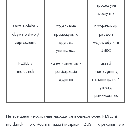
процедура
доступна
Karta Polaka /
отдельные
профильный
obywatelstwo /
процедуры с
раздел
zaproszenie
другими
wojewody или
условиями
UdSC
PESEL /
идентификатор и
urząd
meldunek
регистрация
miasta/gminy,
адреса
не воеводский
ужонд
иностранцев
Не все дела иностранца находятся в одном окне. PESEL и
meldunek — это местная администрация. ZUS — страхование и