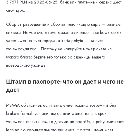
3.7671 PLN на 2026-06-25; банк или платежный сервис даст
свой курс.
Сбор за разрешение и сбор за пластиковую карту — разные
платежи. Номер счета тоже может отличаться: skarbowa opłata
часто идет на счет города, а karta pobytu — на счет
wojewody/urzędu. Поэтому не копируйте номер счета из
чужого блога; берите его только со страницы вашего
воеводского ужонда.
Штамп в паспорте: что он дает и чего не
дает
MSWiA объясняет: если заявление подано вовремя и без
braków formalnych или недостатки дополнены в срок,
wojewoda ставит штамп в документе podróży, а pobyt считается
legalny до окончательного решения. Но этот штамп дает