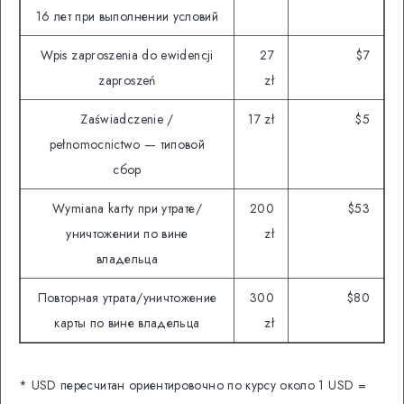
16 лет при выполнении условий
Wpis zaproszenia do ewidencji
27
$7
zaproszeń
zł
Zaświadczenie /
17 zł
$5
pełnomocnictwo — типовой
сбор
Wymiana karty при утрате/
200
$53
уничтожении по вине
zł
владельца
Повторная утрата/уничтожение
300
$80
карты по вине владельца
zł
* USD пересчитан ориентировочно по курсу около 1 USD =