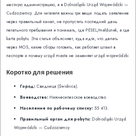
местную администрацию, а в Dolnośląski Urząd Wojewódzki —
Cudzoziemcy. Для читателя важны три вещи: подать заявление
через правильный канал, не пропустить последний день
легального пребывания и понимать, где PESEL/meldunek, а где
karta pobytu. Эта статья объясняет, куда идти, что делать
через MOS, какие сборы готовить, как работает штамп в
паспорте и почему urząd miasta не заменяет urząd wojewódzki.
Коротко для решения
Город:
Свидница (Świdnica).
Воеводство:
Нижнесилезское воеводство.
Население по рабочему списку:
55 413.
Правильный орган для pobytu:
Dolnośląski Urząd
Wojewódzki — Cudzoziemcy.