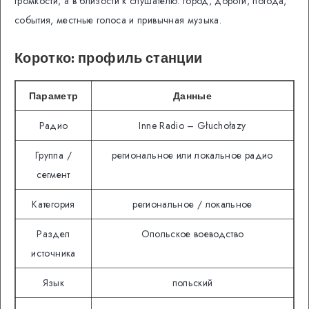
громкости, а в близости к слушателю: город, дороги, погода,
события, местные голоса и привычная музыка.
Коротко: профиль станции
Параметр
Данные
Радио
Inne Radio – Głuchołazy
Группа /
региональное или локальное радио
сегмент
Категория
региональное / локальное
Раздел
Опольское воеводство
источника
Язык
польский