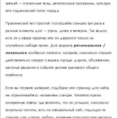
третьей — локальные темы, религиозные программы, культура
или студенческий голос города.
Практический тест простой: послушайте станцию три раза в
разные моменты дня — утром, днем и вечером. Так видно,
есть ли у эфира характер или он держится только на
случайном наборе песен. Для формата
региональное /
локальное
особенно полезно: смотрите, насколько станция
действительно говорит о вашем городе: дороги, объявления,
местные решения и события ценнее красивого общего
плейлиста.
Если вы готовите материал, подборку или страницу для сайта,
не ограничивайтесь названием станции. Читателю нужны
конкретные ответы: где включить, что он услышит, насколько
актуальны частоты, есть ли официальный сайт, подходит ли
станция для дороги, работы, изучения польского или местных