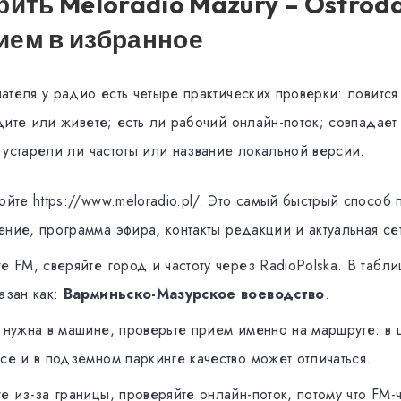
рить Meloradio Mazury – Ostród
ием в избранное
теля у радио есть четыре практических проверки: ловится 
дите или живете; есть ли рабочий онлайн-поток; совпадает
 устарели ли частоты или название локальной версии.
йте https://www.meloradio.pl/. Это самый быстрый способ по
ние, программа эфира, контакты редакции и актуальная сет
е FM, сверяйте город и частоту через RadioPolska. В табли
азан как:
Варминьско-Мазурское воеводство
.
 нужна в машине, проверьте прием именно на маршруте: в 
се и в подземном паркинге качество может отличаться.
е из-за границы, проверяйте онлайн-поток, потому что FM-ч