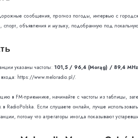
дорожные сообщения, прогноз погоды, интервью с городс
я, спорт, объявления и музыку, подобранную под локальну
ать
анции указаны частоты:
101,5 / 96,4 (Morąg) / 89,4 MHz
входа: https://www.meloradio.pl/.
нцию в FM-приемнике, начинайте с частоты из таблицы, зат
к в RadioPolska. Если слушаете онлайн, лучше использоват
анции, потому что агрегаторы иногда показывают устаревши