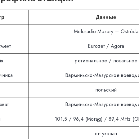
тр
Данные
Meloradio Mazury – Ostróda
гмент
Eurozet / Agora
ия
региональное / локальное
чника
Варминьско-Мазурское воевод
польский
хват
Варминьско-Мазурское воевод
ы
101,5 / 96,4 (Morąg) / 89,4 MHz (Ol
к
не указан