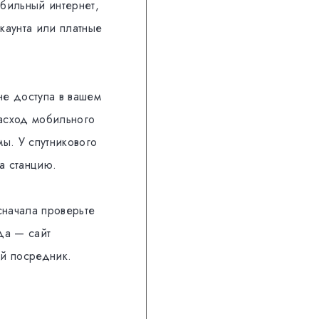
бильный интернет,
каунта или платные
не доступа в вашем
расход мобильного
ы. У спутникового
а станцию.
 сначала проверьте
да — сайт
ый посредник.