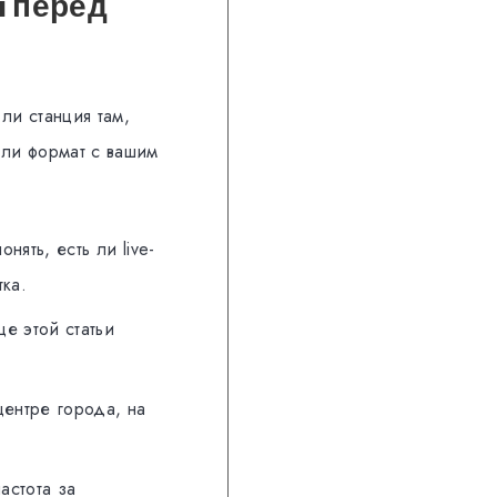
a перед
ли станция там,
 ли формат с вашим
нять, есть ли live-
ка.
це этой статьи
центре города, на
астота за