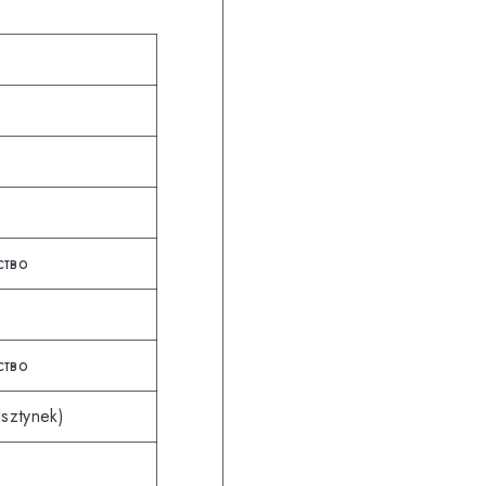
ство
ство
sztynek)