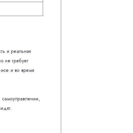
сть и реальная
о не требует
фисе и во время
, самоуправлении,
видят.