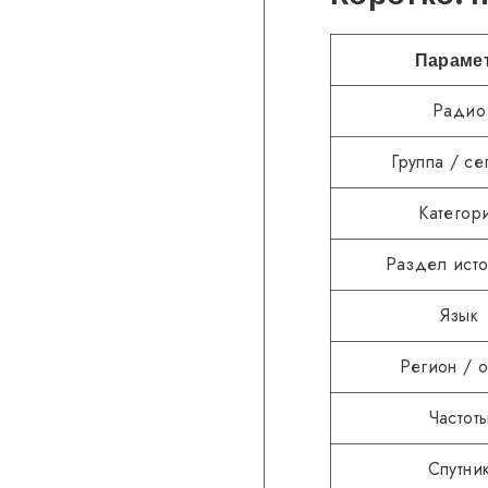
Параме
Радио
Группа / се
Категор
Раздел исто
Язык
Регион / о
Частот
Спутни