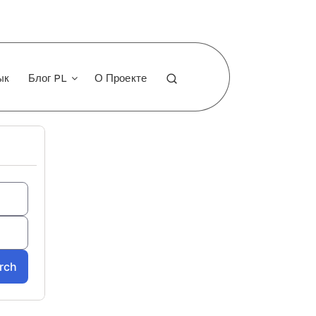
ык
Блог PL
О Проекте