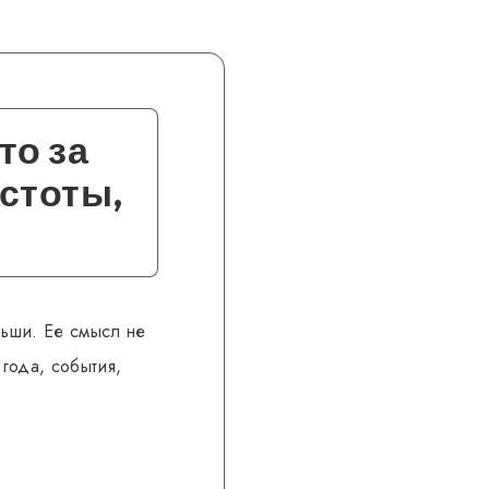
то за
астоты,
льши. Ее смысл не
года, события,