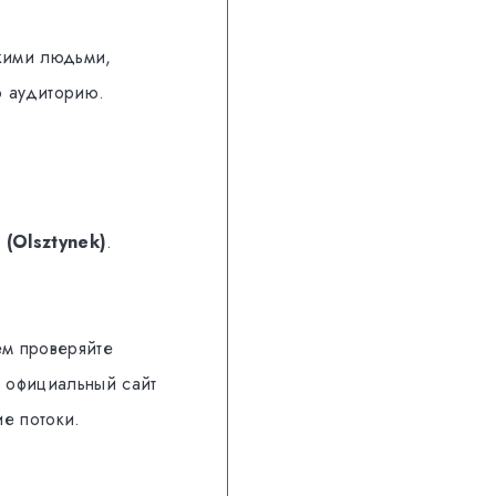
кими людьми,
ю аудиторию.
 (Olsztynek)
.
ем проверяйте
ь официальный сайт
е потоки.