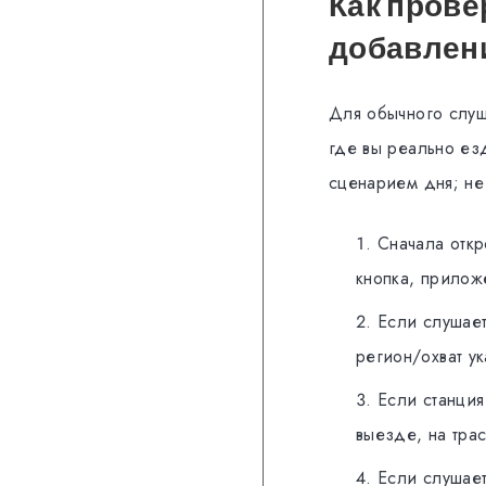
Как прове
добавлен
Для обычного слуша
где вы реально ез
сценарием дня; не
Сначала откро
кнопка, приложе
Если слушает
регион/охват ук
Если станция
выезде, на трас
Если слушает