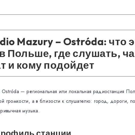
dio Mazury – Ostróda: что э
в Польше, где слушать, ч
т и кому подойдет
– Ostróda — региональная или локальная радиостанция По
й громкости, а в близости к слушателю: город, дороги, по
привычная музыка.
профиль станции