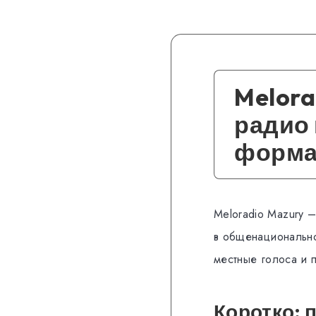
Melora
радио 
форма
Meloradio Mazury 
в общенационально
местные голоса и 
Коротко: 