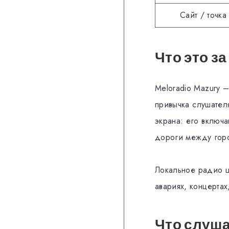
Сайт / точка
Что это з
Meloradio Mazury –
привычка слушател
экрана: его включа
дороги между гор
Локальное радио ц
авариях, концертах
Что слуш