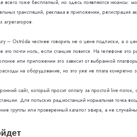
е всего тоже бесплатный, но здесь появляются нюансы: мо
ельных трансляций, реклама в приложении, регистрация ак
х агрегаторов.
ry – Ostróda честнее говорить не о цене подписки, а о це
е это почти ноль, если станция ловится. На телефоне это 
колонке или приложении это зависит от выбранной платформ
расходы на оборудование, но это уже не плата конкретно з
ронний сайт, который просит оплату за простой live-поток,
станции. Для польских радиостанций нормальная точка вхо
ние группы или проверенный каталог эфира, а не случайн
ойдет