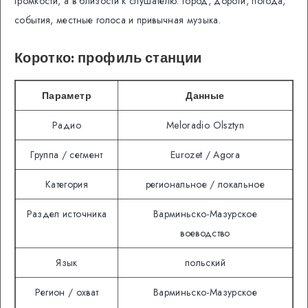
громкости, а в близости к слушателю: город, дороги, погода,
события, местные голоса и привычная музыка.
Коротко: профиль станции
Параметр
Данные
Радио
Meloradio Olsztyn
Группа / сегмент
Eurozet / Agora
Категория
региональное / локальное
Раздел источника
Варминьско-Мазурское
воеводство
Язык
польский
Регион / охват
Варминьско-Мазурское