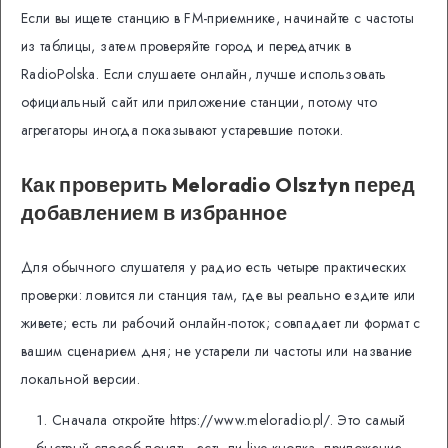
Если вы ищете станцию в FM-приемнике, начинайте с частоты
из таблицы, затем проверяйте город и передатчик в
RadioPolska. Если слушаете онлайн, лучше использовать
официальный сайт или приложение станции, потому что
агрегаторы иногда показывают устаревшие потоки.
Как проверить Meloradio Olsztyn перед
добавлением в избранное
Для обычного слушателя у радио есть четыре практических
проверки: ловится ли станция там, где вы реально ездите или
живете; есть ли рабочий онлайн-поток; совпадает ли формат с
вашим сценарием дня; не устарели ли частоты или название
локальной версии.
Сначала откройте https://www.meloradio.pl/. Это самый
быстрый способ понять, есть ли live-кнопка, приложение,