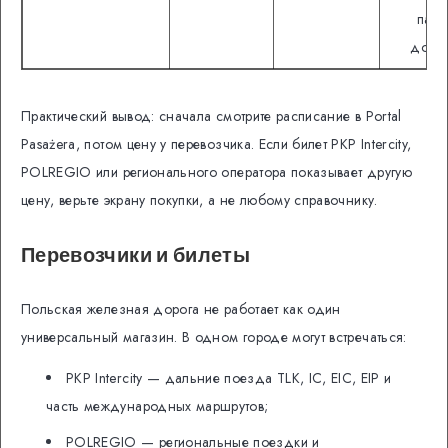
пасп
доку
Практический вывод: сначала смотрите расписание в Portal
Pasażera, потом цену у перевозчика. Если билет PKP Intercity,
POLREGIO или регионального оператора показывает другую
цену, верьте экрану покупки, а не любому справочнику.
Перевозчики и билеты
Польская железная дорога не работает как один
универсальный магазин. В одном городе могут встречаться:
PKP Intercity — дальние поезда TLK, IC, EIC, EIP и
часть международных маршрутов;
POLREGIO — региональные поездки и