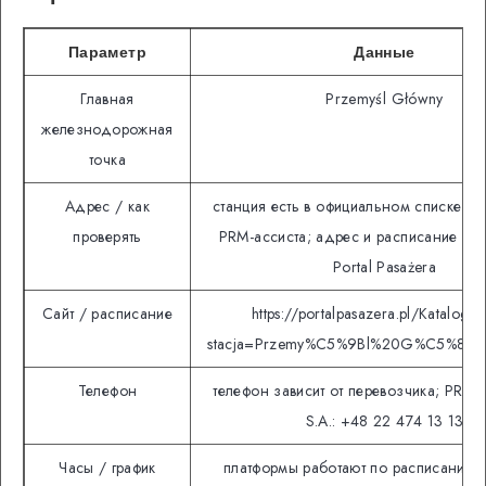
Параметр
Данные
Главная
Przemyśl Główny
железнодорожная
точка
Адрес / как
станция есть в официальном списке PK
проверять
PRM-ассиста; адрес и расписание про
Portal Pasażera
Сайт / расписание
https://portalpasazera.pl/KatalogiSt
stacja=Przemy%C5%9Bl%20G%C5%82
Телефон
телефон зависит от перевозчика; PRM-
S.A.: +48 22 474 13 13
Часы / график
платформы работают по расписанию 