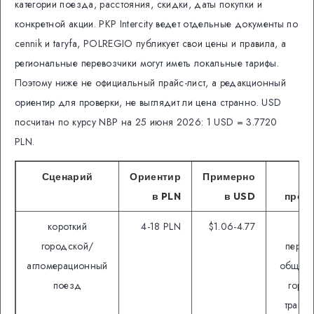
категории поезда, расстояния, скидки, даты покупки и
конкретной акции. PKP Intercity ведет отдельные документы по
cennik и taryfa, POLREGIO публикует свои цены и правила, а
региональные перевозчики могут иметь локальные тарифы.
Поэтому ниже не официальный прайс-лист, а редакционный
ориентир для проверки, не выглядит ли цена странно. USD
посчитан по курсу NBP на 25 июня 2026: 1 USD = 3.7720
PLN.
Сценарий
Ориентир
Примерно
Ч
в PLN
в USD
пров
короткий
4-18 PLN
$1.06-4.77
зо
городской/
перев
агломерационный
общий 
поезд
горо
транс