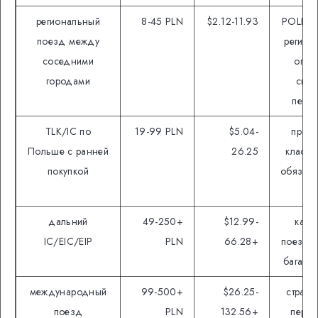
региональный
8-45 PLN
$2.12-11.93
POLREG
поезд между
регион
соседними
опер
городами
скид
пере
TLK/IC по
19-99 PLN
$5.04-
промо
Польше с ранней
26.25
класс 
покупкой
обязате
ме
дальний
49-250+
$12.99-
кате
IC/EIC/EIP
PLN
66.28+
поезда,
багаж, 
международный
99-500+
$26.25-
страна
поезд
PLN
132.56+
перес