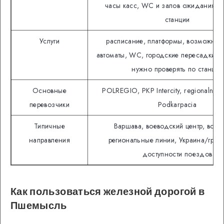
часы касс, WC и залов ожидания за
станции
Услуги
расписание, платформы, возможные
автоматы, WC, городские пересадки; со
нужно проверять по станции
Основные
POLREGIO, PKP Intercity, regionalne p
перевозчики
Podkarpacia
Типичные
Варшава, воеводский центр, вост
направления
региональные линии, Украина/гран
доступности поездов
Как пользоваться железной дорогой в
Пшемысль