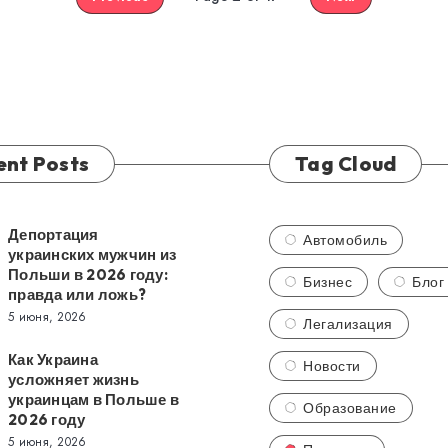
ent Posts
Tag Cloud
Депортация
ция
Автомобиль
украинских мужчин из
их
Польши в 2026 году:
Бизнес
Блог
правда или ложь?
5 июня, 2026
Легализация
Как Украина
Новости
усложняет жизнь
украинцам в Польше в
Образование
т
2026 году
5 июня, 2026