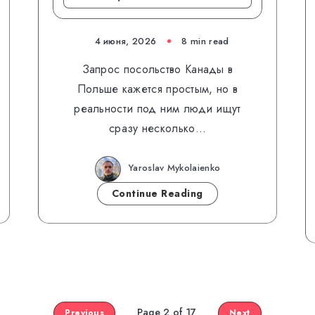
4 июня, 2026
8 min read
Запрос посольство Канады в
Польше кажется простым, но в
реальности под ним люди ищут
сразу несколько…
Yaroslav Mykolaienko
Continue Reading
Page 2 of 17
Previous
Next