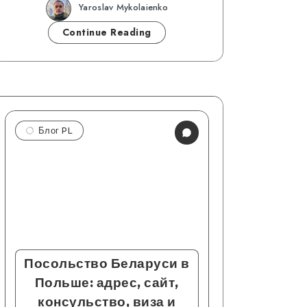
Yaroslav Mykolaienko
Continue Reading
Блог PL
Посольство Беларуси в
Польше: адрес, сайт,
консульство, виза и