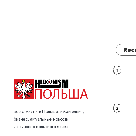
Rec
1
Депорта
украинск
мужчин
из
Польши
2
Как
Всё о жизни в Польше: иммиграция,
в
Украина
бизнес, актуальные новости
2026
и изучение польского языка.
усложняе
году:
жизнь