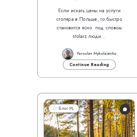
Если искать цены на услуги
столяра в Польше, то быстро
становится ясно: под словом
stolarz люди…
Yaroslav Mykolaienko
Continue Reading
Блог PL