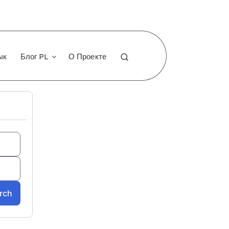
ык
Блог PL
О Проекте