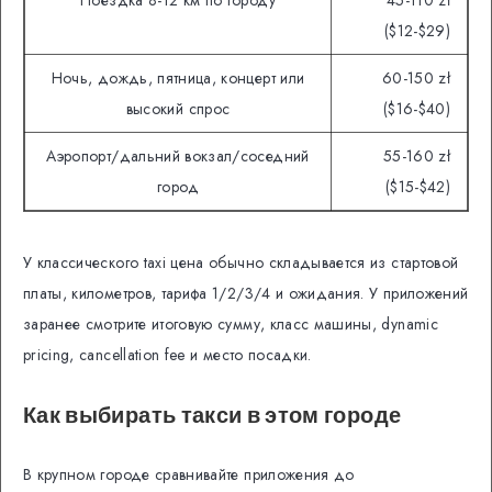
Поездка 8-12 км по городу
45-110 zł
($12-$29)
Ночь, дождь, пятница, концерт или
60-150 zł
высокий спрос
($16-$40)
Аэропорт/дальний вокзал/соседний
55-160 zł
город
($15-$42)
У классического taxi цена обычно складывается из стартовой
платы, километров, тарифа 1/2/3/4 и ожидания. У приложений
заранее смотрите итоговую сумму, класс машины, dynamic
pricing, cancellation fee и место посадки.
Как выбирать такси в этом городе
В крупном городе сравнивайте приложения до