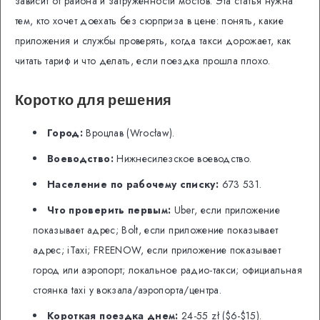
зависит от района и загруженности мостов. Эта статья нужна
тем, кто хочет доехать без сюрприза в цене: понять, какие
приложения и службы проверять, когда такси дорожает, как
читать тариф и что делать, если поездка прошла плохо.
Коротко для решения
Город:
Вроцлав (Wrocław).
Воеводство:
Нижнесилезское воеводство.
Население по рабочему списку:
673 531.
Что проверить первым:
Uber, если приложение
показывает адрес; Bolt, если приложение показывает
адрес; iTaxi; FREENOW, если приложение показывает
город или аэропорт; локальное радио-такси; официальная
стоянка taxi у вокзала/аэропорта/центра.
Короткая поездка днем:
24-55 zł ($6-$15).