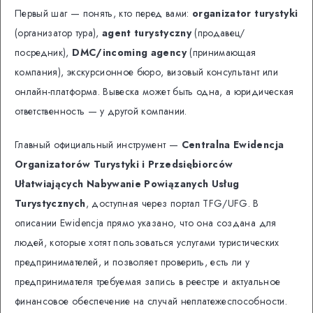
Первый шаг — понять, кто перед вами:
organizator turystyki
(организатор тура),
agent turystyczny
(продавец/
посредник),
DMC/incoming agency
(принимающая
компания), экскурсионное бюро, визовый консультант или
онлайн-платформа. Вывеска может быть одна, а юридическая
ответственность — у другой компании.
Главный официальный инструмент —
Centralna Ewidencja
Organizatorów Turystyki i Przedsiębiorców
Ułatwiających Nabywanie Powiązanych Usług
Turystycznych
, доступная через портал TFG/UFG. В
описании Ewidencja прямо указано, что она создана для
людей, которые хотят пользоваться услугами туристических
предпринимателей, и позволяет проверить, есть ли у
предпринимателя требуемая запись в реестре и актуальное
финансовое обеспечение на случай неплатежеспособности.