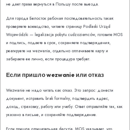
не дает права вернуться в Польшу после выезда.
Для города Белосток рабочая последовательность такая:
проверяете воеводство, читаете страницу Podlaski Urząd
Wojewódzki — legalizacja pobytu cudzoziemców, готовите MOS
и подпись, подаете в срок, сохраняете подтверждения,
реагируете на wezwania, отдельно оплачиваете карту и
забираете ее лично, если процедура требует.
Если пришло wezwanie или отказ
Wezwanie не надо читать как отказ. Это запрос: донести
документ, исправить brak formalny, подтвердить адрес,
доход, страховку, работу или учебу. Ответ отправляйте так, как
указано в письме, и сохраняйте подтверждение.
Если пришла отрицательная decyzja, MOS указывает, что