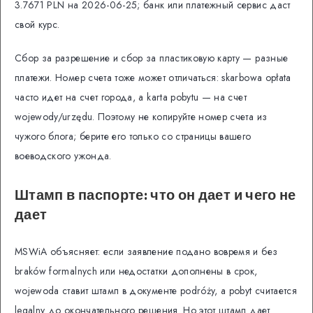
3.7671 PLN на 2026-06-25; банк или платежный сервис даст
свой курс.
Сбор за разрешение и сбор за пластиковую карту — разные
платежи. Номер счета тоже может отличаться: skarbowa opłata
часто идет на счет города, а karta pobytu — на счет
wojewody/urzędu. Поэтому не копируйте номер счета из
чужого блога; берите его только со страницы вашего
воеводского ужонда.
Штамп в паспорте: что он дает и чего не
дает
MSWiA объясняет: если заявление подано вовремя и без
braków formalnych или недостатки дополнены в срок,
wojewoda ставит штамп в документе podróży, а pobyt считается
legalny до окончательного решения. Но этот штамп дает