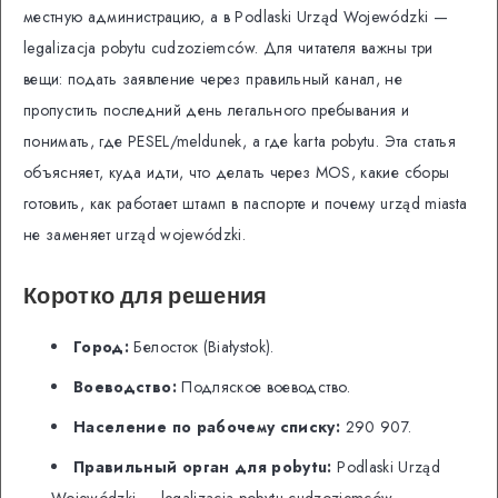
местную администрацию, а в Podlaski Urząd Wojewódzki —
legalizacja pobytu cudzoziemców. Для читателя важны три
вещи: подать заявление через правильный канал, не
пропустить последний день легального пребывания и
понимать, где PESEL/meldunek, а где karta pobytu. Эта статья
объясняет, куда идти, что делать через MOS, какие сборы
готовить, как работает штамп в паспорте и почему urząd miasta
не заменяет urząd wojewódzki.
Коротко для решения
Город:
Белосток (Białystok).
Воеводство:
Подляское воеводство.
Население по рабочему списку:
290 907.
Правильный орган для pobytu:
Podlaski Urząd
Wojewódzki — legalizacja pobytu cudzoziemców.