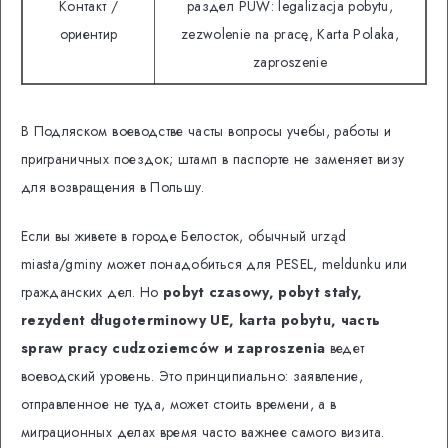
Контакт /
раздел PUW: legalizacja pobytu,
ориентир
zezwolenie na pracę, Karta Polaka,
zaproszenie
В Подляском воеводстве часты вопросы учебы, работы и
приграничных поездок; штамп в паспорте не заменяет визу
для возвращения в Польшу.
Если вы живете в городе Белосток, обычный urząd
miasta/gminy может понадобиться для PESEL, meldunku или
гражданских дел. Но
pobyt czasowy, pobyt stały,
rezydent długoterminowy UE, karta pobytu, часть
spraw pracy cudzoziemców и zaproszenia
ведет
воеводский уровень. Это принципиально: заявление,
отправленное не туда, может стоить времени, а в
миграционных делах время часто важнее самого визита.