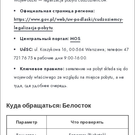
Официальная страница региона:
https://www.gov.pl/web/uw-podlaski/cudzoziemcy-
legalizacja-pobytu
.
Центральный портал:
MOS
.
UdSC:
ul. Koszykowa 16, 00-564 Warszawa; телефон 47
721 76 75 в рабочие дни 9:00-16:00.
Ключевое правило:
заявление на pobyt składa się do
wojewody właściwego ze względu na miejsce pobytu, а не
туда, где удобнее очередь.
Куда обращаться: Белосток
Параметр
Что проверять
Ваш город
Белосток (Białystok)