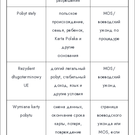
разрешения
Pobyt stały
польское
MOS/
происхождение,
воеводский
семья, ребенок,
ужонд по
Кarta Polaka и
процедуре
другие
основания
Rezydent
долгий легальный
MOS/
długoterminowy
pobyt, стабильный
воеводский
UE
доход, язык и
ужонд
другие условия
Wymiana karty
смена данных,
страница
pobytu
окончание срока
воеводского
карты, потеря,
ужонда или
повреждение
MOS, если