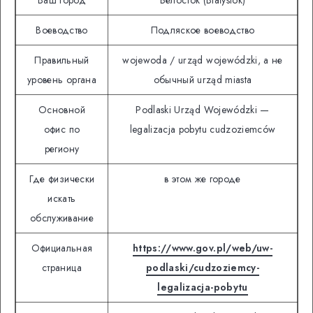
Воеводство
Подляское воеводство
Правильный
wojewoda / urząd wojewódzki, а не
уровень органа
обычный urząd miasta
Основной
Podlaski Urząd Wojewódzki —
офис по
legalizacja pobytu cudzoziemców
региону
Где физически
в этом же городе
искать
обслуживание
Официальная
https://www.gov.pl/web/uw-
страница
podlaski/cudzoziemcy-
legalizacja-pobytu