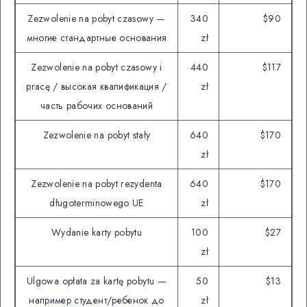
Zezwolenie na pobyt czasowy —
340
$90
многие стандартные основания
zł
Zezwolenie na pobyt czasowy i
440
$117
pracę / высокая квалификация /
zł
часть рабочих оснований
Zezwolenie na pobyt stały
640
$170
zł
Zezwolenie na pobyt rezydenta
640
$170
długoterminowego UE
zł
Wydanie karty pobytu
100
$27
zł
Ulgowa opłata za kartę pobytu —
50
$13
например студент/ребенок до
zł