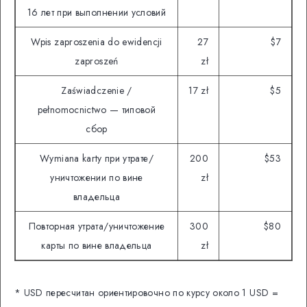
16 лет при выполнении условий
Wpis zaproszenia do ewidencji
27
$7
zaproszeń
zł
Zaświadczenie /
17 zł
$5
pełnomocnictwo — типовой
сбор
Wymiana karty при утрате/
200
$53
уничтожении по вине
zł
владельца
Повторная утрата/уничтожение
300
$80
карты по вине владельца
zł
* USD пересчитан ориентировочно по курсу около 1 USD =