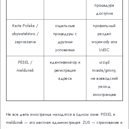
процедура
доступна
Karta Polaka /
отдельные
профильный
obywatelstwo /
процедуры с
раздел
zaproszenie
другими
wojewody или
условиями
UdSC
PESEL /
идентификатор и
urząd
meldunek
регистрация
miasta/gminy,
адреса
не воеводский
ужонд
иностранцев
Не все дела иностранца находятся в одном окне. PESEL и
meldunek — это местная администрация. ZUS — страхование и