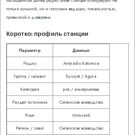
насыщенном рынке радио такие станции конкурируют не
только музыкой, но и голосами ведущих, локальностью,
привычкой и доверием.
Коротко: профиль станции
Параметр
Данные
Радио
Antyradio Katowice
Группа / сегмент
Eurozet / Agora
Категория
рок / альтернатива
Раздел источника
Силезское воеводство
Язык
польский
Регион / охват
Силезское воеводство