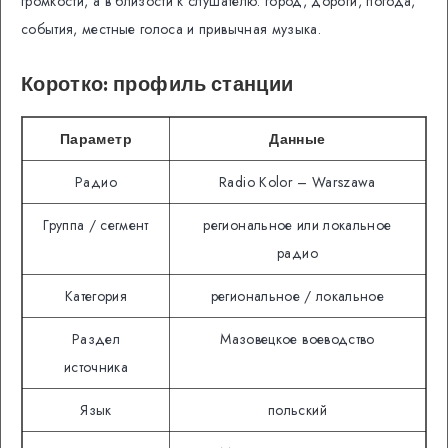
громкости, а в близости к слушателю: город, дороги, погода,
события, местные голоса и привычная музыка.
Коротко: профиль станции
Параметр
Данные
Радио
Radio Kolor – Warszawa
Группа / сегмент
региональное или локальное
радио
Категория
региональное / локальное
Раздел
Мазовецкое воеводство
источника
Язык
польский