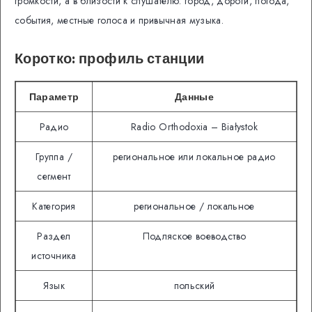
громкости, а в близости к слушателю: город, дороги, погода,
события, местные голоса и привычная музыка.
Коротко: профиль станции
Параметр
Данные
Радио
Radio Orthodoxia – Białystok
Группа /
региональное или локальное радио
сегмент
Категория
региональное / локальное
Раздел
Подляское воеводство
источника
Язык
польский