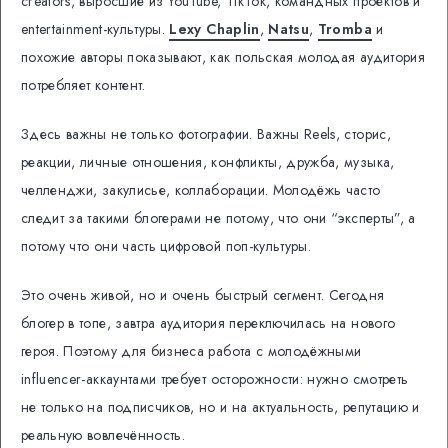
creators, выросшие из YouTube, TikTok, командных проектов и
entertainment-культуры.
Lexy Chaplin
,
Natsu
,
Tromba
и
похожие авторы показывают, как польская молодая аудитория
потребляет контент.
Здесь важны не только фотографии. Важны Reels, сторис,
реакции, личные отношения, конфликты, дружба, музыка,
челленджи, закулисье, коллаборации. Молодёжь часто
следит за такими блогерами не потому, что они “эксперты”, а
потому что они часть цифровой поп-культуры.
Это очень живой, но и очень быстрый сегмент. Сегодня
блогер в топе, завтра аудитория переключилась на нового
героя. Поэтому для бизнеса работа с молодёжными
influencer-аккаунтами требует осторожности: нужно смотреть
не только на подписчиков, но и на актуальность, репутацию и
реальную вовлечённость.