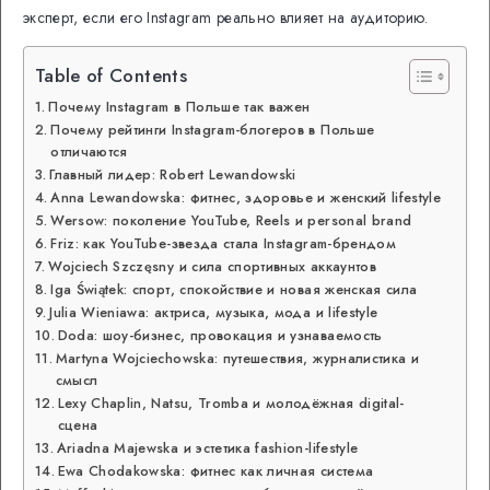
эксперт, если его Instagram реально влияет на аудиторию.
Table of Contents
Почему Instagram в Польше так важен
Почему рейтинги Instagram-блогеров в Польше
отличаются
Главный лидер: Robert Lewandowski
Anna Lewandowska: фитнес, здоровье и женский lifestyle
Wersow: поколение YouTube, Reels и personal brand
Friz: как YouTube-звезда стала Instagram-брендом
Wojciech Szczęsny и сила спортивных аккаунтов
Iga Świątek: спорт, спокойствие и новая женская сила
Julia Wieniawa: актриса, музыка, мода и lifestyle
Doda: шоу-бизнес, провокация и узнаваемость
Martyna Wojciechowska: путешествия, журналистика и
смысл
Lexy Chaplin, Natsu, Tromba и молодёжная digital-
сцена
Ariadna Majewska и эстетика fashion-lifestyle
Ewa Chodakowska: фитнес как личная система