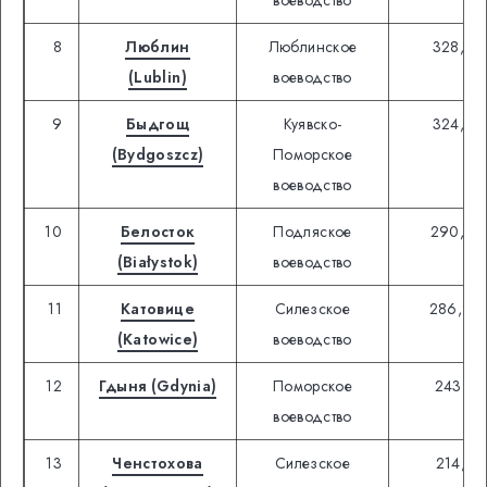
воеводство
8
Люблин
Люблинское
328,86
(Lublin)
воеводство
9
Быдгощ
Куявско-
324,98
(Bydgoszcz)
Поморское
воеводство
10
Белосток
Подляское
290,90
(Białystok)
воеводство
11
Катовице
Силезское
286,96
(Katowice)
воеводство
12
Гдыня (Gdynia)
Поморское
243,91
воеводство
13
Ченстохова
Силезское
214,34