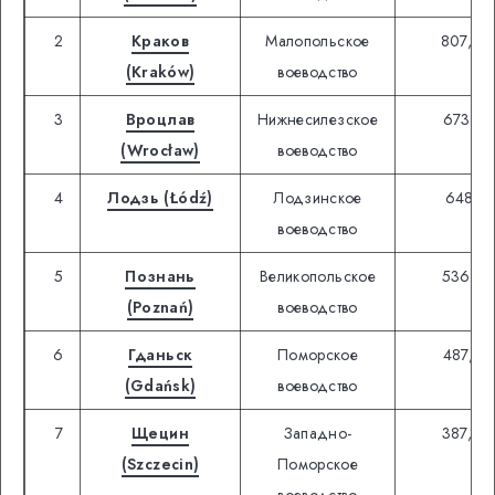
2
Краков
Малопольское
807,64
(Kraków)
воеводство
3
Вроцлав
Нижнесилезское
673,53
(Wrocław)
воеводство
4
Лодзь (Łódź)
Лодзинское
648,71
воеводство
5
Познань
Великопольское
536,81
(Poznań)
воеводство
6
Гданьск
Поморское
487,83
(Gdańsk)
воеводство
7
Щецин
Западно-
387,70
(Szczecin)
Поморское