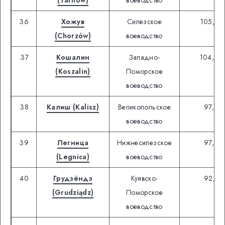
(Tarnów)
воеводство
36
Хожув
Силезское
105,62
(Chorzów)
воеводство
37
Кошалин
Западно-
104,99
(Koszalin)
Поморское
воеводство
38
Калиш (Kalisz)
Великопольское
97,90
воеводство
39
Легница
Нижнесилезское
97,30
(Legnica)
воеводство
40
Грудзёндз
Куявско-
92,55
(Grudziądz)
Поморское
воеводство