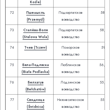
Koźle)
72
Пшемысль
Подкарпатское
58,72
(Przemyśl)
воеводство
73
Сталёва-Воля
Подкарпатское
58,54
(Stalowa Wola)
воеводство
74
Тчев (Tczew)
Поморское
59,11
воеводство
75
Бяла-Подляска
Люблинское
56,49
(Biała Podlaska)
воеводство
76
Белхатув
Лодзинское
55,58
(Bełchatów)
воеводство
77
Свидница
Нижнесилезское
55,41
(Świdnica)
воеводство