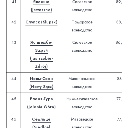
41
Явожно
Силезское
89,35
(Jaworzno)
воеводство
42
Слупск (Słupsk)
Поморское
88,83
воеводство
43
Ястшембе-
Силезское
86,63
Здруй
воеводство
(Jastrzębie-
Zdrój)
44
Новы-Сонч
Малопольское
83,11
(Nowy Sącz)
воеводство
45
Еленя-Гура
Нижнесилезское
77,36
(Jelenia Góra)
воеводство
46
Седльце
Мазовецкое
77,35
(Siedlce)
воеводство