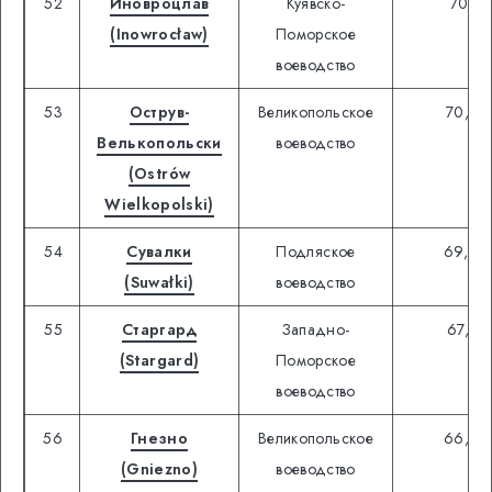
52
Иновроцлав
Куявско-
70,71
(Inowrocław)
Поморское
воеводство
53
Острув-
Великопольское
70,98
Велькопольски
воеводство
(Ostrów
Wielkopolski)
54
Сувалки
Подляское
69,20
(Suwałki)
воеводство
55
Старгард
Западно-
67,29
(Stargard)
Поморское
воеводство
56
Гнезно
Великопольское
66,76
(Gniezno)
воеводство