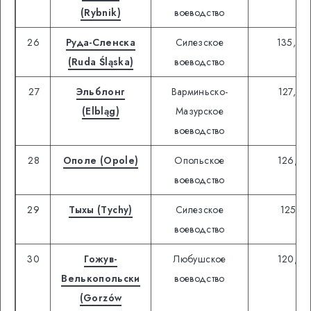
(Rybnik)
воеводство
26
Руда-Сленска
Силезское
135,00
(Ruda Śląska)
воеводство
27
Эльблонг
Варминьско-
127,39
(Elbląg)
Мазурское
воеводство
28
Ополе (Opole)
Опольское
126,45
воеводство
29
Тыхы (Tychy)
Силезское
125,78
воеводство
30
Гожув-
Любушское
120,08
Велькопольски
воеводство
(Gorzów