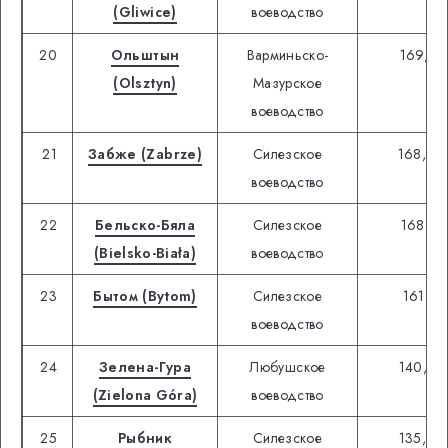
(Gliwice)
воеводство
20
Ольштын
Варминьско-
169,79
(Olsztyn)
Мазурское
воеводство
21
Забже (Zabrze)
Силезское
168,94
воеводство
22
Бельско-Бяла
Силезское
168,31
(Bielsko-Biała)
воеводство
23
Бытом (Bytom)
Силезское
161,13
воеводство
24
Зелена-Гура
Любушское
140,40
(Zielona Góra)
воеводство
25
Рыбник
Силезское
135,99