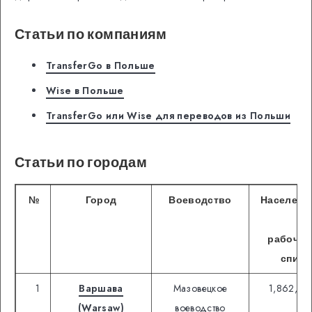
Статьи по компаниям
TransferGo в Польше
Wise в Польше
TransferGo или Wise для переводов из Польши
Статьи по городам
№
Город
Воеводство
Населени
и
рабочег
списк
1
Варшава
Мазовецкое
1,862,40
(Warsaw)
воеводство