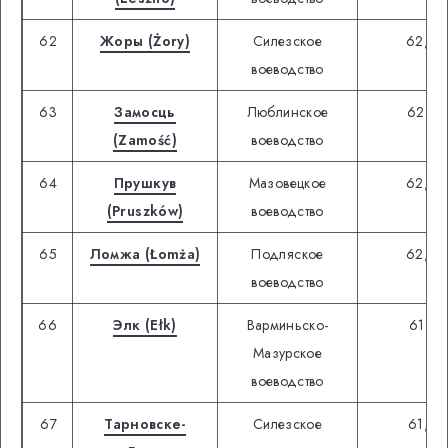
62
Жоры (Żory)
Силезское
62,84
воеводство
63
Замосць
Люблинское
62,02
(Zamość)
воеводство
64
Прушкув
Мазовецкое
62,75
(Pruszków)
воеводство
65
Ломжа (Łomża)
Подляское
62,01
воеводство
66
Элк (Ełk)
Варминьско-
61,67
Мазурское
воеводство
67
Тарновске-
Силезское
61,84