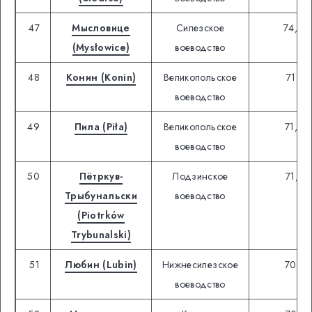
47
Мысловице
Силезское
74,08
(Mysłowice)
воеводство
48
Конин (Konin)
Великопольское
71,42
воеводство
49
Пила (Piła)
Великопольское
71,84
воеводство
50
Пётркув-
Лодзинское
71,25
Трыбунальски
воеводство
(Piotrków
Trybunalski)
51
Любин (Lubin)
Нижнесилезское
70,81
воеводство