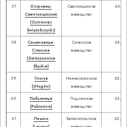
57
Островец-
Свентокшиское
66,25
Свентокшиский
воеводство
(Ostrowiec
Świętokrzyski)
58
Семяновице-
Силезское
65,68
Сленске
воеводство
(Siemianowice
Śląskie)
59
Глогув
Нижнесилезское
65,40
(Głogów)
воеводство
60
Пабьянице
Лодзинское
63,02
(Pabianice)
воеводство
61
Лешно
Великопольское
62,20
(Leszno)
воеводство