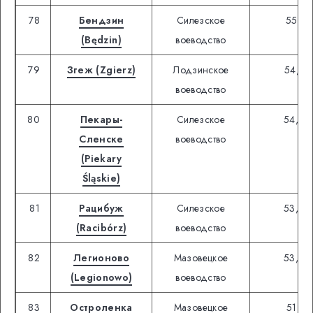
78
Бендзин
Силезское
55,18
(Będzin)
воеводство
79
Згеж (Zgierz)
Лодзинское
54,97
воеводство
80
Пекары-
Силезское
54,22
Сленске
воеводство
(Piekary
Śląskie)
81
Рацибуж
Силезское
53,63
(Racibórz)
воеводство
82
Легионово
Мазовецкое
53,20
(Legionowo)
воеводство
83
Остроленка
Мазовецкое
51,01