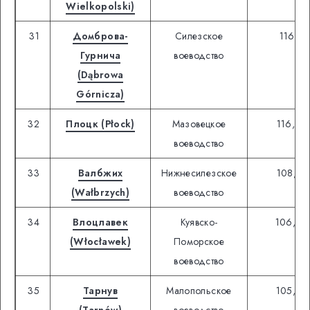
Wielkopolski)
31
Домброва-
Силезское
116,97
Гурнича
воеводство
(Dąbrowa
Górnicza)
32
Плоцк (Płock)
Мазовецкое
116,96
воеводство
33
Валбжих
Нижнесилезское
108,22
(Wałbrzych)
воеводство
34
Влоцлавек
Куявско-
106,92
(Włocławek)
Поморское
воеводство
35
Тарнув
Малопольское
105,92