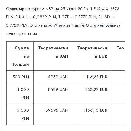
Ориентир по курсам NBP на 25 июня 2026: 1 EUR = 4,2878
PLN, 1 UAH = 0,0839 PLN, 1 CZK = 0,1770 PLN, 1 USD =
3,7720 PLN. Это не курс Wise или TransferGo, а нейтральная
точка сравнения.
Сумма
Теоретически
Теоретически
Теоре
из
в UAH
в EUR
Польши
500 PLN
5959 UAH
116,61 EUR
2
1 000
11919 UAH
233,22 EUR
5
PLN
5 000
59595 UAH
1166,10 EUR
28
PLN