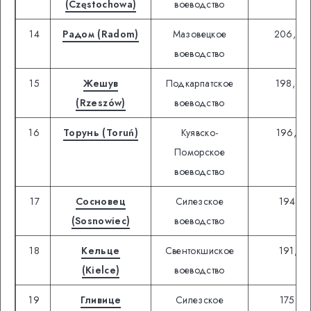
(Częstochowa)
воеводство
14
Радом (Radom)
Мазовецкое
206,94
воеводство
15
Жешув
Подкарпатское
198,60
(Rzeszów)
воеводство
16
Торунь (Toruń)
Куявско-
196,93
Поморское
воеводство
17
Сосновец
Силезское
194,81
(Sosnowiec)
воеводство
18
Кельце
Свентокшиское
191,44
(Kielce)
воеводство
19
Гливице
Силезское
175,10