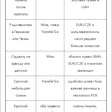
после
UAH
зарплаты
Родственники
Wise, затем
EUR/CZK и
в Германии
TransferGo
мультивалютность
или Чехии
часто решают
больше комиссии
Студенту на
Wise
обычно нужен IBAN,
аренду или
EUR/CZK и понятная
депозит
квитанция
Срочная
TransferGo
удобство может быть
небольшая
важнее разницы в
сумма
несколько PLN
Крупный
оба сервиса
нужны лимиты,