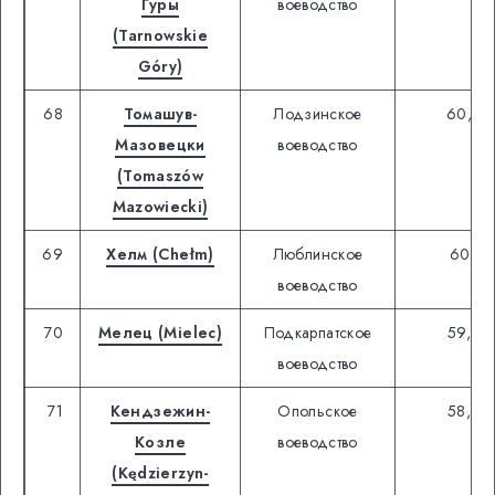
Гуры
воеводство
(Tarnowskie
Góry)
68
Томашув-
Лодзинское
60,52
Мазовецки
воеводство
(Tomaszów
Mazowiecki)
69
Хелм (Chełm)
Люблинское
60,23
воеводство
70
Мелец (Mielec)
Подкарпатское
59,50
воеводство
71
Кендзежин-
Опольское
58,89
Козле
воеводство
(Kędzierzyn-