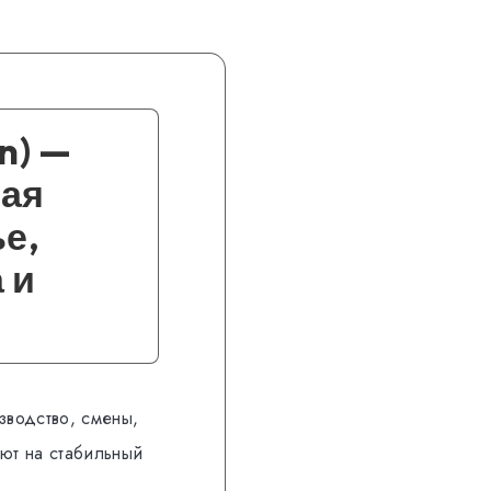
n) —
ная
е,
 и
зводство, смены,
ают на стабильный