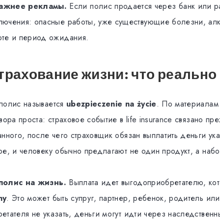
важнее рекламы.
Если полис продается через банк или р
лючения: опасные работы, уже существующие болезни, алк
оте и период ожидания.
трахование жизни: что реально
полис называется
ubezpieczenie na życie
. По материалам
вора проста: страховое событие в life insurance связано пр
анного, после чего страховщик обязан выплатить деньги ук
ре, и человеку обычно предлагают не один продукт, а наб
полис на жизнь.
Выплата идет выгодоприобретателю, кот
ny
. Это может быть супруг, партнер, ребенок, родитель ил
етателя не указать, деньги могут идти через наследственн