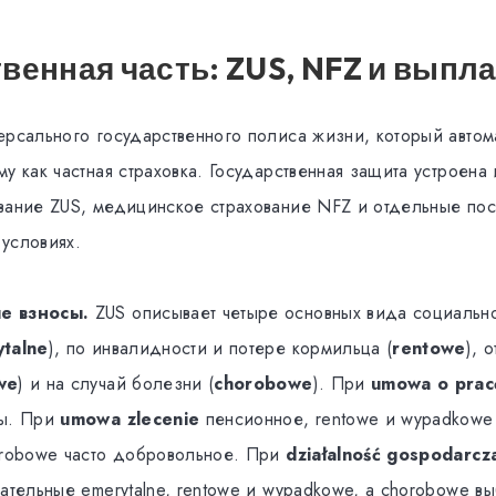
венная часть: ZUS, NFZ и выпл
ерсального государственного полиса жизни, который автом
у как частная страховка. Государственная защита устроена 
вание ZUS, медицинское страхование NFZ и отдельные по
условиях.
е взносы.
ZUS описывает четыре основных вида социально
talne
), по инвалидности и потере кормильца (
rentowe
), 
we
) и на случай болезни (
chorobowe
). При
umowa o prac
ны. При
umowa zlecenie
пенсионное, rentowe и wypadkowe
orobowe часто добровольное. При
działalność gospodarcz
ательные emerytalne, rentowe и wypadkowe, а chorobowe в