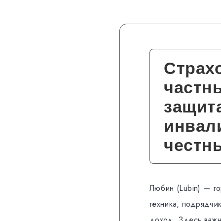
Страхо
частн
защита
инвали
честн
Любин (Lubin) — го
техника, подрядчик
доход. Здесь важн