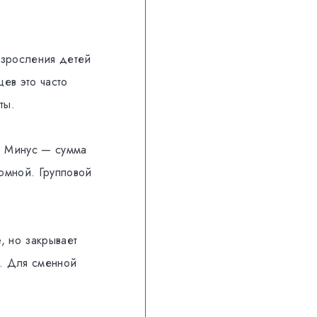
взросления детей
ев это часто
ты.
. Минус — сумма
ромной. Групповой
, но закрывает
ю. Для сменной