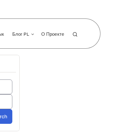
ык
Блог PL
О Проекте