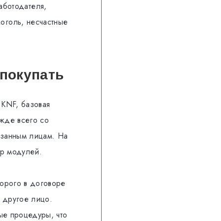
аботодателя,
оголь, несчастные
 покупать
 KNF, базовая
ежде всего со
азанным лицам. На
ор модулей.
орого в договоре
и другое лицо.
ые процедуры, что