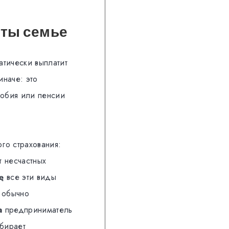
аты семье
атически выплатит
иначе: это
собия или пенсии
го страхования:
от несчастных
ę
все эти виды
 обычно
a
предприниматель
ыбирает