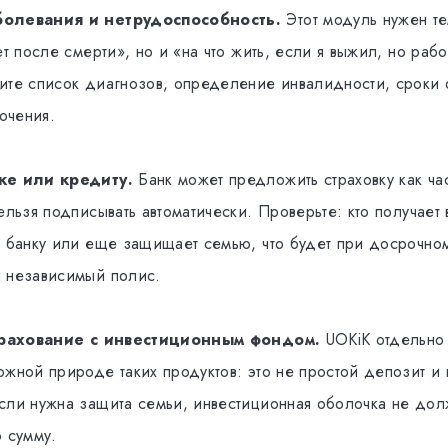
болевания и нетрудоспособность.
Этот модуль нужен те
ет после смерти», но и «на что жить, если я выжил, но рабо
ите список диагнозов, определение инвалидности, сроки
ючения.
ке или кредиту.
Банк может предложить страховку как час
ельзя подписывать автоматически. Проверьте: кто получает 
г банку или еще защищает семью, что будет при досрочно
 независимый полис.
страхование с инвестиционным фондом.
UOKiK отдельно
ожной природе таких продуктов: это не простой депозит и
сли нужна защита семьи, инвестиционная оболочка не дол
ю сумму.