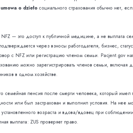
и
umowa o dzieło
социального страхования обычно нет, есл
NFZ — это доступ к публичной медицине, а не выплата се
подтверждается через взносы работодателя, бизнес, статус
вор с NFZ или регистрацию членом семьи. Pacjent.gov нап
хованию можно зарегистрировать членов семьи, включая де
нников в одном хозяйстве.
о семейная пенсия после смерти человека, который имел 
ности или был застрахован и выполнил условия. На нее мо
 установленного возраста и вдова/вдовец при соблюдении
пная выплата: ZUS проверяет право.