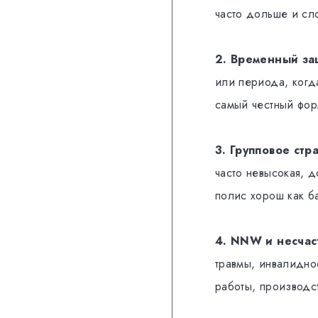
часто дольше и сл
2. Временный за
или периода, когд
самый честный фор
3. Групповое стр
часто невысокая, д
полис хорош как б
4. NNW и несчас
травмы, инвалидно
работы, производст