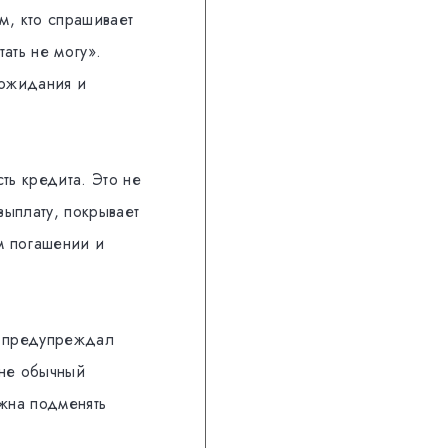
м, кто спрашивает
тать не могу».
 ожидания и
ть кредита. Это не
выплату, покрывает
м погашении и
 предупреждал
 не обычный
жна подменять