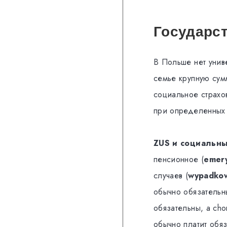
Государст
В Польше нет унив
семье крупную сумм
социальное страхо
при определенных 
ZUS и социальны
пенсионное (
emery
случаев (
wypadko
обычно обязатель
обязательны, а ch
обычно платит обяз