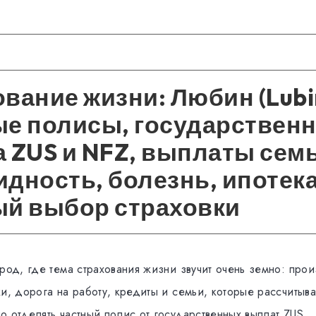
вание жизни: Любин (Lubi
ые полисы, государствен
 ZUS и NFZ, выплаты семь
дность, болезнь, ипотека
ый выбор страховки
род, где тема страхования жизни звучит очень земно: прои
и, дорога на работу, кредиты и семьи, которые рассчитыв
о отделять частный полис от государственных выплат ZUS.