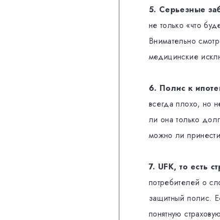
5. Серьезные за
не только «что буд
Внимательно смотр
медицинские искл
6. Полис к ипоте
всегда плохо, но н
ли она только дол
можно ли принести
7. UFK, то есть 
потребителей о сл
защитный полис. Е
понятную страхову