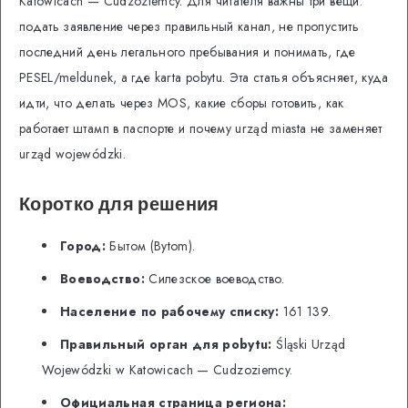
Katowicach — Cudzoziemcy. Для читателя важны три вещи:
подать заявление через правильный канал, не пропустить
последний день легального пребывания и понимать, где
PESEL/meldunek, а где karta pobytu. Эта статья объясняет, куда
идти, что делать через MOS, какие сборы готовить, как
работает штамп в паспорте и почему urząd miasta не заменяет
urząd wojewódzki.
Коротко для решения
Город:
Бытом (Bytom).
Воеводство:
Силезское воеводство.
Население по рабочему списку:
161 139.
Правильный орган для pobytu:
Śląski Urząd
Wojewódzki w Katowicach — Cudzoziemcy.
Официальная страница региона: