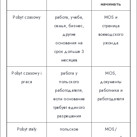
начинать
Pobyt czasowy
работа, учеба,
MOS и
семья, бизнес,
страница
другие
воеводского
основания на
ужонда
срок дольше 3
месяцев
Pobyt czasowy i
работа у
MOS,
praca
польского
документы
работодателя,
работника и
если основание
работодателя
требует единого
разрешения
Pobyt stały
польское
MOS/