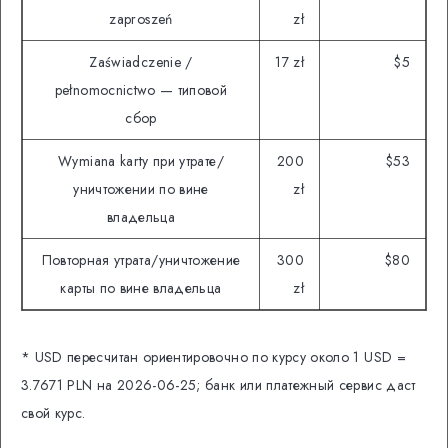
zaproszeń
zł
Zaświadczenie /
17 zł
$5
pełnomocnictwo — типовой
сбор
Wymiana karty при утрате/
200
$53
уничтожении по вине
zł
владельца
Повторная утрата/уничтожение
300
$80
карты по вине владельца
zł
* USD пересчитан ориентировочно по курсу около 1 USD =
3.7671 PLN на 2026-06-25; банк или платежный сервис даст
свой курс.