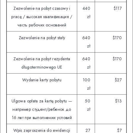
Zezwolenie na pobyt czasowy i
440
$117
pracę / высокая квалификация /
zł
часть рабочих оснований
Zezwolenie na pobyt stały
640
$170
zł
Zezwolenie na pobyt rezydenta
640
$170
długoterminowego UE
zł
Wydanie karty pobytu
100
$27
zł
Ulgowa opłata za kartę pobytu —
50
$13
например студент/ребенок до
zł
16 лет при выполнении условий
Wpis zaproszenia do ewidencji
27
$7