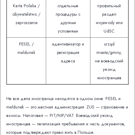
Karta Polaka /
отдельные
профильный
obywatelstwo /
процедуры с
раздел
zaproszenie
другими
wojewody или
условиями
UdSC
PESEL /
идентификатор и
urząd
meldunek
регистрация
miasta/gminy,
адреса
не воеводский
ужонд
иностранцев
Не все дела иностранца находятся в одном окне. PESEL и
meldunek — это местная администрация. ZUS — страхование и
взносы. Налоговая — PIT/NIP/VAT. Воеводский ужонд
иностранцев — легализация пребывания и часть документов,
которые подтверждают право жить в Польше.