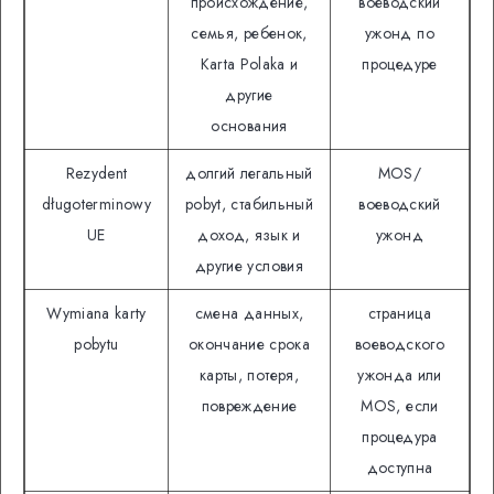
происхождение,
воеводский
семья, ребенок,
ужонд по
Кarta Polaka и
процедуре
другие
основания
Rezydent
долгий легальный
MOS/
długoterminowy
pobyt, стабильный
воеводский
UE
доход, язык и
ужонд
другие условия
Wymiana karty
смена данных,
страница
pobytu
окончание срока
воеводского
карты, потеря,
ужонда или
повреждение
MOS, если
процедура
доступна