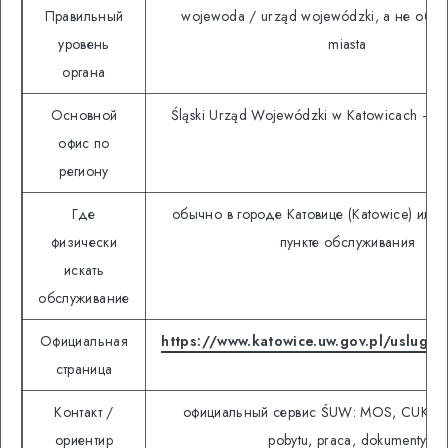
Правильный
wojewoda / urząd wojewódzki, а не обы
уровень
miasta
органа
Основной
Śląski Urząd Wojewódzki w Katowicach — 
офис по
региону
Где
обычно в городе Катовице (Katowice) или 
физически
пункте обслуживания
искать
обслуживание
Официальная
https://www.katowice.uw.gov.pl/usluga
страница
Контакт /
официальный сервис ŚUW: MOS, CUKR, le
ориентир
pobytu, praca, dokumenty