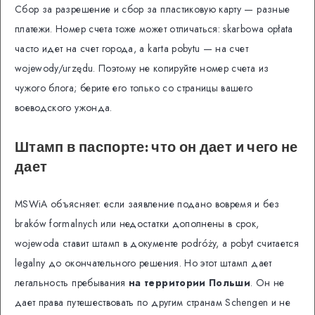
Сбор за разрешение и сбор за пластиковую карту — разные
платежи. Номер счета тоже может отличаться: skarbowa opłata
часто идет на счет города, а karta pobytu — на счет
wojewody/urzędu. Поэтому не копируйте номер счета из
чужого блога; берите его только со страницы вашего
воеводского ужонда.
Штамп в паспорте: что он дает и чего не
дает
MSWiA объясняет: если заявление подано вовремя и без
braków formalnych или недостатки дополнены в срок,
wojewoda ставит штамп в документе podróży, а pobyt считается
legalny до окончательного решения. Но этот штамп дает
легальность пребывания
на территории Польши
. Он не
дает права путешествовать по другим странам Schengen и не