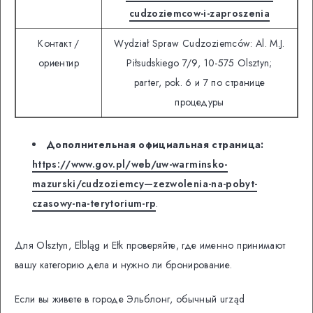
cudzoziemcow-i-zaproszenia
Контакт /
Wydział Spraw Cudzoziemców: Al. M.J.
ориентир
Piłsudskiego 7/9, 10-575 Olsztyn;
parter, pok. 6 и 7 по странице
процедуры
Дополнительная официальная страница:
https://www.gov.pl/web/uw-warminsko-
mazurski/cudzoziemcy—zezwolenia-na-pobyt-
czasowy-na-terytorium-rp
.
Для Olsztyn, Elbląg и Ełk проверяйте, где именно принимают
вашу категорию дела и нужно ли бронирование.
Если вы живете в городе Эльблонг, обычный urząd