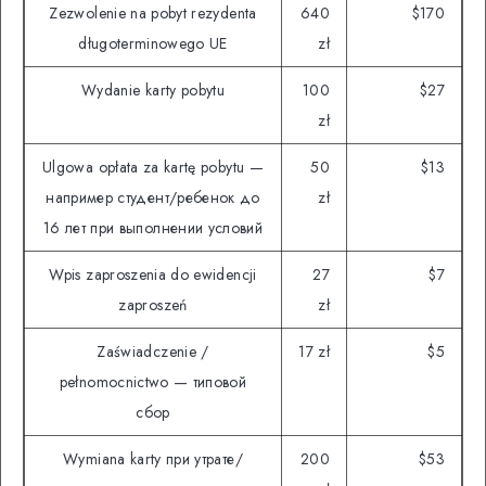
Zezwolenie na pobyt rezydenta
640
$170
długoterminowego UE
zł
Wydanie karty pobytu
100
$27
zł
Ulgowa opłata za kartę pobytu —
50
$13
например студент/ребенок до
zł
16 лет при выполнении условий
Wpis zaproszenia do ewidencji
27
$7
zaproszeń
zł
Zaświadczenie /
17 zł
$5
pełnomocnictwo — типовой
сбор
Wymiana karty при утрате/
200
$53