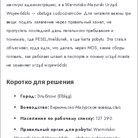
местную администрацию, а в Warmińsko-Mazurski Urząd
Wojewódzki — obsługa cudzoziemców. Для читателя важны три
вещи: подать заявление через правильный канал, не
пропустить последний день легального пребывания и
понимать, где PESEL/meldunek, а где karta pobytu. Эта статья
объясняет, куда идти, что делать через MOS, какие сборы
готовить, как работает штамп в паспорте и почему urząd miasta
не заменяет urząd wojewódzki.
Коротко для решения
Город:
Эльблонг (Elbląg).
Воеводство:
Варминьско-Мазурское воеводство.
Население по рабочему списку:
127 390.
Правильный орган для pobytu:
Warmińsko-
Mazurski Urząd Wojewódzki — obsługa cudzoziemców.