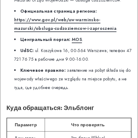
Официальная страница региона:
https://www.gov.pl/web/uw-warminsko-
mazurski/obsluga-cudzoziemcow-i-zaproszenia
.
Центральный портал:
MOS
.
UdSC:
ul. Koszykowa 16, 00-564 Warszawa; телефон 47
721 76 75 в рабочие дни 9:00-16:00.
Ключевое правило:
заявление на pobyt składa się do
wojewody właściwego ze względu na miejsce pobytu, а не
туда, где удобнее очередь.
Куда обращаться: Эльблонг
Параметр
Что проверять
Ваш город
Эльблонг (Elbląg)