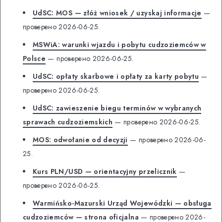
UdSC: MOS — złóż wniosek / uzyskaj informacje
—
проверено 2026-06-25.
MSWiA: warunki wjazdu i pobytu cudzoziemców w
Polsce
— проверено 2026-06-25.
UdSC: opłaty skarbowe i opłaty za karty pobytu
—
проверено 2026-06-25.
UdSC: zawieszenie biegu terminów w wybranych
sprawach cudzoziemskich
— проверено 2026-06-25.
MOS: odwołanie od decyzji
— проверено 2026-06-
25.
Kurs PLN/USD — orientacyjny przelicznik
—
проверено 2026-06-25.
Warmińsko-Mazurski Urząd Wojewódzki — obsługa
cudzoziemców — strona oficjalna
— проверено 2026-