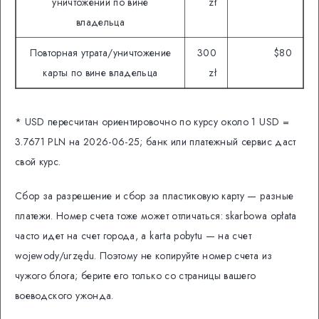
уничтожении по вине
zł
владельца
Повторная утрата/уничтожение
300
$80
карты по вине владельца
zł
* USD пересчитан ориентировочно по курсу около 1 USD =
3.7671 PLN на 2026-06-25; банк или платежный сервис даст
свой курс.
Сбор за разрешение и сбор за пластиковую карту — разные
платежи. Номер счета тоже может отличаться: skarbowa opłata
часто идет на счет города, а karta pobytu — на счет
wojewody/urzędu. Поэтому не копируйте номер счета из
чужого блога; берите его только со страницы вашего
воеводского ужонда.