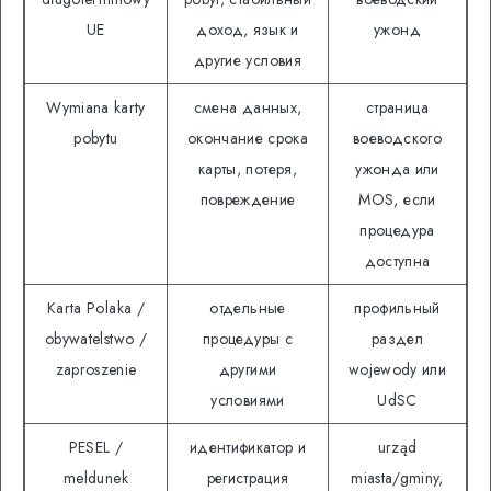
UE
доход, язык и
ужонд
другие условия
Wymiana karty
смена данных,
страница
pobytu
окончание срока
воеводского
карты, потеря,
ужонда или
повреждение
MOS, если
процедура
доступна
Karta Polaka /
отдельные
профильный
obywatelstwo /
процедуры с
раздел
zaproszenie
другими
wojewody или
условиями
UdSC
PESEL /
идентификатор и
urząd
meldunek
регистрация
miasta/gminy,