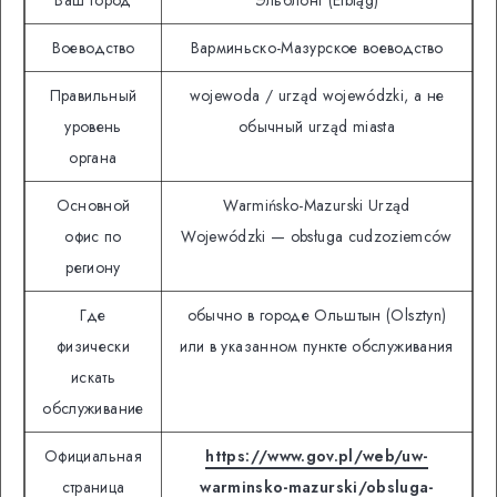
Воеводство
Варминьско-Мазурское воеводство
Правильный
wojewoda / urząd wojewódzki, а не
уровень
обычный urząd miasta
органа
Основной
Warmińsko-Mazurski Urząd
офис по
Wojewódzki — obsługa cudzoziemców
региону
Где
обычно в городе Ольштын (Olsztyn)
физически
или в указанном пункте обслуживания
искать
обслуживание
Официальная
https://www.gov.pl/web/uw-
страница
warminsko-mazurski/obsluga-