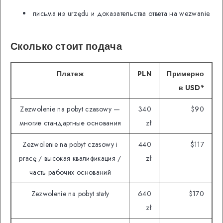
письма из urzędu и доказательства ответа на wezwanie.
Сколько стоит подача
Платеж
PLN
Примерно
в USD*
Zezwolenie na pobyt czasowy —
340
$90
многие стандартные основания
zł
Zezwolenie na pobyt czasowy i
440
$117
pracę / высокая квалификация /
zł
часть рабочих оснований
Zezwolenie na pobyt stały
640
$170
zł