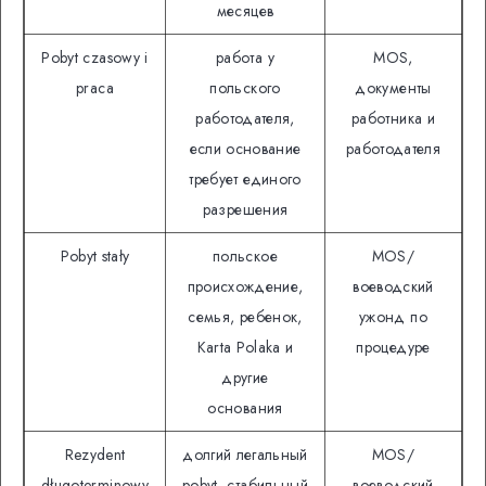
месяцев
Pobyt czasowy i
работа у
MOS,
praca
польского
документы
работодателя,
работника и
если основание
работодателя
требует единого
разрешения
Pobyt stały
польское
MOS/
происхождение,
воеводский
семья, ребенок,
ужонд по
Кarta Polaka и
процедуре
другие
основания
Rezydent
долгий легальный
MOS/
długoterminowy
pobyt, стабильный
воеводский