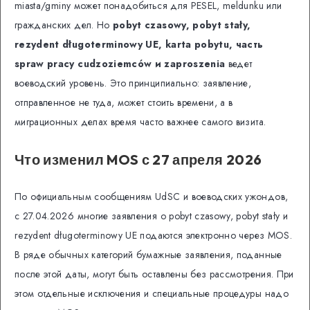
miasta/gminy может понадобиться для PESEL, meldunku или
гражданских дел. Но
pobyt czasowy, pobyt stały,
rezydent długoterminowy UE, karta pobytu, часть
spraw pracy cudzoziemców и zaproszenia
ведет
воеводский уровень. Это принципиально: заявление,
отправленное не туда, может стоить времени, а в
миграционных делах время часто важнее самого визита.
Что изменил MOS с 27 апреля 2026
По официальным сообщениям UdSC и воеводских ужондов,
с 27.04.2026 многие заявления о pobyt czasowy, pobyt stały и
rezydent długoterminowy UE подаются электронно через MOS.
В ряде обычных категорий бумажные заявления, поданные
после этой даты, могут быть оставлены без рассмотрения. При
этом отдельные исключения и специальные процедуры надо