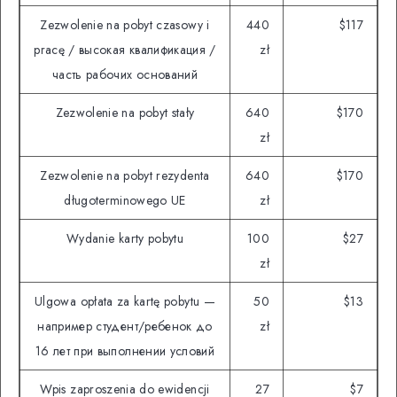
Zezwolenie na pobyt czasowy i
440
$117
pracę / высокая квалификация /
zł
часть рабочих оснований
Zezwolenie na pobyt stały
640
$170
zł
Zezwolenie na pobyt rezydenta
640
$170
długoterminowego UE
zł
Wydanie karty pobytu
100
$27
zł
Ulgowa opłata za kartę pobytu —
50
$13
например студент/ребенок до
zł
16 лет при выполнении условий
Wpis zaproszenia do ewidencji
27
$7