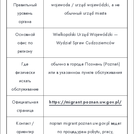
Правильный
wojewoda / urząd wojewódzki, а не
уровень
обычный urząd miasta
органа
Основной
Wielkopolski Urząd Wojewódzki —
офис по
Wydział Spraw Cudzoziemców
региону
Где
обычно в городе Познань (Poznań)
физически
или в указанном пункте обслуживания
искать
обслуживание
Официальная
https://migrant.poznan.uw.gov.pl/
страница
Контакт /
портал migrant.poznan.uw.gov.pl ведет
ориентир
по процедурам pobytu, pracy,