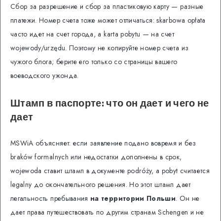
Сбор за разрешение и сбор за пластиковую карту — разные
платежи. Номер счета тоже может отличаться: skarbowa opłata
часто идет на счет города, а karta pobytu — на счет
wojewody/urzędu. Поэтому не копируйте номер счета из
чужого блога; берите его только со страницы вашего
воеводского ужонда.
Штамп в паспорте: что он дает и чего не
дает
MSWiA объясняет: если заявление подано вовремя и без
braków formalnych или недостатки дополнены в срок,
wojewoda ставит штамп в документе podróży, а pobyt считается
legalny до окончательного решения. Но этот штамп дает
легальность пребывания
на территории Польши
. Он не
дает права путешествовать по другим странам Schengen и не