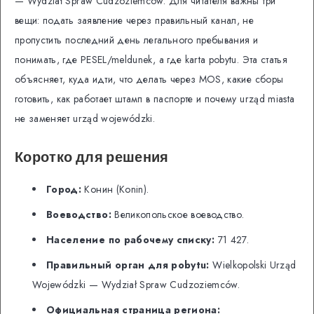
— Wydział Spraw Cudzoziemców. Для читателя важны три
вещи: подать заявление через правильный канал, не
пропустить последний день легального пребывания и
понимать, где PESEL/meldunek, а где karta pobytu. Эта статья
объясняет, куда идти, что делать через MOS, какие сборы
готовить, как работает штамп в паспорте и почему urząd miasta
не заменяет urząd wojewódzki.
Коротко для решения
Город:
Конин (Konin).
Воеводство:
Великопольское воеводство.
Население по рабочему списку:
71 427.
Правильный орган для pobytu:
Wielkopolski Urząd
Wojewódzki — Wydział Spraw Cudzoziemców.
Официальная страница региона: