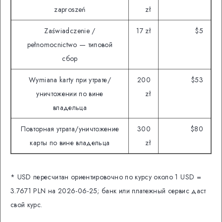
zaproszeń
zł
Zaświadczenie /
17 zł
$5
pełnomocnictwo — типовой
сбор
Wymiana karty при утрате/
200
$53
уничтожении по вине
zł
владельца
Повторная утрата/уничтожение
300
$80
карты по вине владельца
zł
* USD пересчитан ориентировочно по курсу около 1 USD =
3.7671 PLN на 2026-06-25; банк или платежный сервис даст
свой курс.