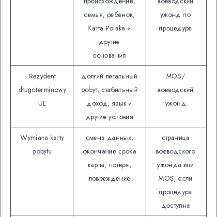
происхождение,
воеводский
семья, ребенок,
ужонд по
Кarta Polaka и
процедуре
другие
основания
Rezydent
долгий легальный
MOS/
długoterminowy
pobyt, стабильный
воеводский
UE
доход, язык и
ужонд
другие условия
Wymiana karty
смена данных,
страница
pobytu
окончание срока
воеводского
карты, потеря,
ужонда или
повреждение
MOS, если
процедура
доступна