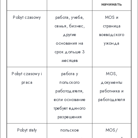
начинать
Pobyt czasowy
работа, учеба,
MOS и
семья, бизнес,
страница
другие
воеводского
основания на
ужонда
срок дольше 3
месяцев
Pobyt czasowy i
работа у
MOS,
praca
польского
документы
работодателя,
работника и
если основание
работодателя
требует единого
разрешения
Pobyt stały
польское
MOS/