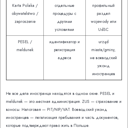
Karta Polaka /
отдельные
профильный
obywatelstwo /
процедуры с
раздел
zaproszenie
другими
wojewody или
условиями
UdSC
PESEL /
идентификатор и
urząd
meldunek
регистрация
miasta/gminy,
адреса
не воеводский
ужонд
иностранцев
Не все дела иностранца находятся в одном окне. PESEL и
meldunek — это местная администрация. ZUS — страхование и
взносы. Налоговая — PIT/NIP/VAT. Воеводский ужонд
иностранцев — легализация пребывания и часть документов,
которые подтверждают право жить в Польше.