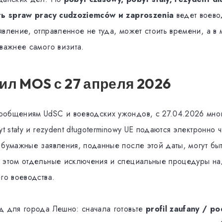
сть spraw pracy cudzoziemców и zaproszenia
ведет воево
явление, отправленное не туда, может стоить времени, а в
 важнее самого визита.
ил MOS с 27 апреля 2026
общениям UdSC и воеводских ужондов, с 27.04.2026 мног
yt stały и rezydent długoterminowy UE подаются электронно
 бумажные заявления, поданные после этой даты, могут бы
 этом отдельные исключения и специальные процедуры на
го воеводства.
д для города Лешно: сначала готовьте
profil zaufany / po