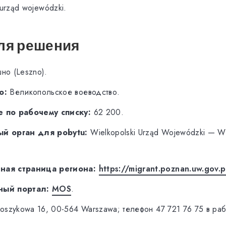
 urząd wojewódzki.
ля решения
но (Leszno).
о:
Великопольское воеводство.
 по рабочему списку:
62 200.
й орган для pobytu:
Wielkopolski Urząd Wojewódzki — W
.
ая страница региона:
https://migrant.poznan.uw.gov.p
ный портал:
MOS
.
Koszykowa 16, 00-564 Warszawa; телефон 47 721 76 75 в ра