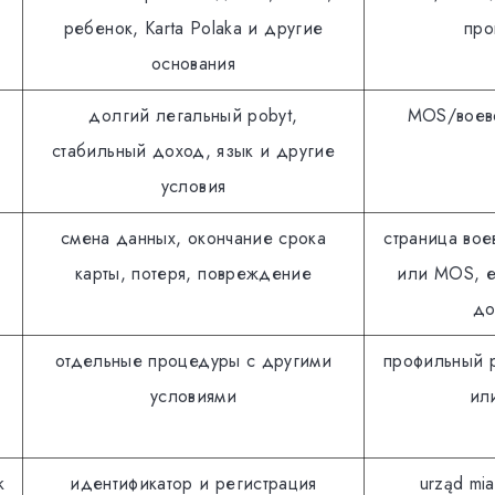
ребенок, Кarta Polaka и другие
про
основания
долгий легальный pobyt,
MOS/воев
стабильный доход, язык и другие
условия
смена данных, окончание срока
страница во
карты, потеря, повреждение
или MOS, е
до
отдельные процедуры с другими
профильный 
условиями
ил
k
идентификатор и регистрация
urząd mia