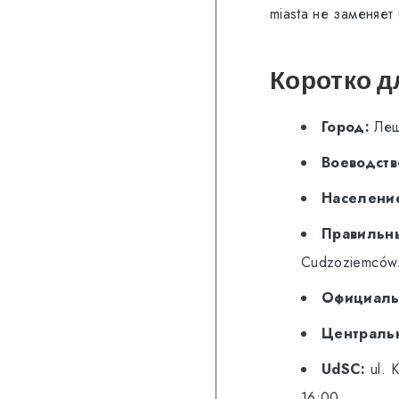
miasta не заменяет
Коротко д
Город:
Леш
Воеводств
Население
Правильны
Cudzoziemców
Официальн
Централь
UdSC:
ul. 
16:00.