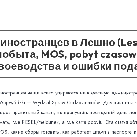
иностранцев в Лешно (Les
побыта, MOS, pobyt czasow
воеводства и ошибки под
ностранцев чаще всего упираются не в местную администр
d Wojewódzki — Wydział Spraw Cudzoziemców. Для читателя 
через правильный канал, не пропустить последний день ле
ать, где PESEL/meldunek, а где karta pobytu. Эта статья об
OS, какие сборы готовить, как работает штамп в паспорте и