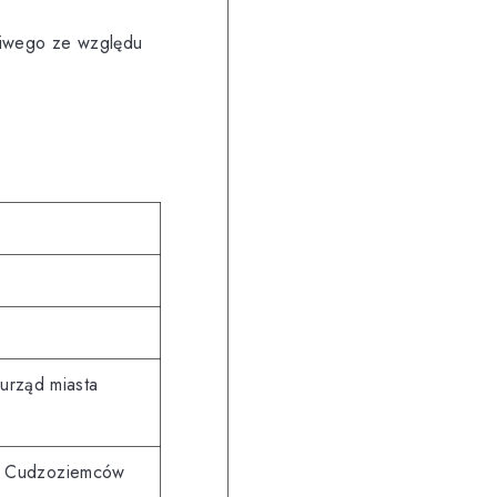
ciwego ze względu
urząd miasta
w Cudzoziemców