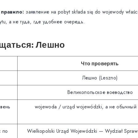
 правило:
заявление на pobyt składa się do wojewody właś
ytu, а не туда, где удобнее очередь.
ащаться: Лешно
Что проверять
Лешно (Leszno)
Великопольское воеводство
вень
wojewoda / urząd wojewódzki, а не обычный 
 по
Wielkopolski Urząd Wojewódzki — Wydział Spra