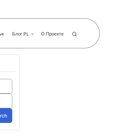
ык
Блог PL
О Проекте