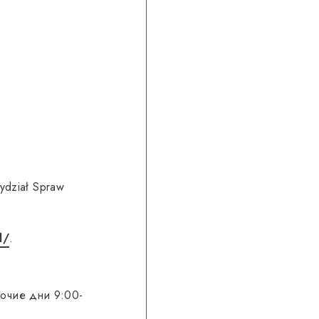
ydział Spraw
l/
.
бочие дни 9:00-