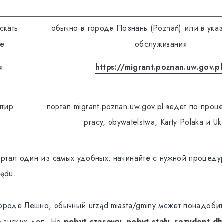
скать
обычно в городе Познань (Poznań) или в ука
ие
обслуживания
я
https://migrant.poznan.uw.gov.p
нтир
портал migrant.poznan.uw.gov.pl ведет по проц
pracy, obywatelstwa, Karty Polaka и Uk
ртал один из самых удобных: начинайте с нужной процеду
zędu.
городе Лешно, обычный urząd miasta/gminy может понадоби
жданских дел. Но
pobyt czasowy, pobyt stały, rezydent d