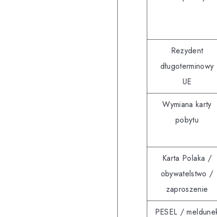
Rezydent
długoterminowy
UE
Wymiana karty
pobytu
Karta Polaka /
obywatelstwo /
zaproszenie
PESEL / meldune