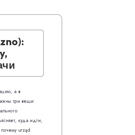
zno):
y,
ачи
ацию, а в
важны три вещи:
гального
ъясняет, куда идти,
 почему urząd