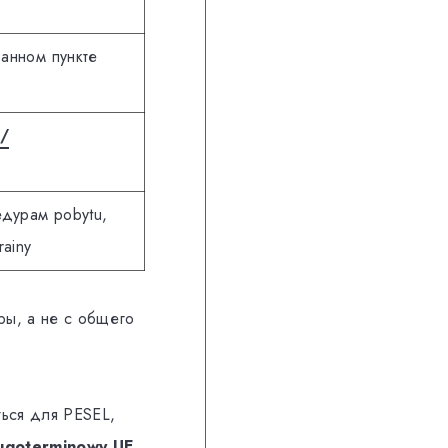
занном пункте
l/
едурам pobytu,
rainy
ры, а не с общего
ться для PESEL,
ługoterminowy UE,