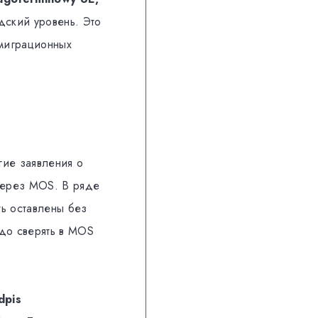
дский уровень. Это
 миграционных
ие заявления о
 через MOS. В ряде
ть оставлены без
до сверять в MOS
dpis