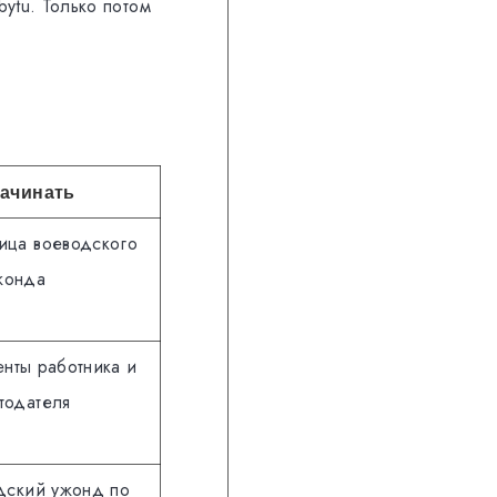
bytu. Только потом
начинать
ица воеводского
жонда
нты работника и
тодателя
ский ужонд по