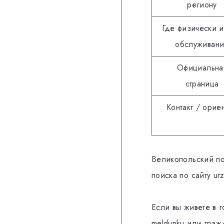
региону
Где физически и
обслуживан
Официальна
страница
Контакт / орие
Великопольский по
поиска по сайту ur
Если вы живете в 
meldunku или гра