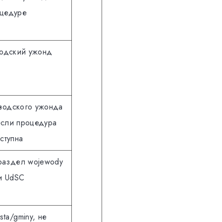
цедуре
одский ужонд
еводского ужонда
сли процедура
ступна
раздел wojewody
и UdSC
sta/gminy, не