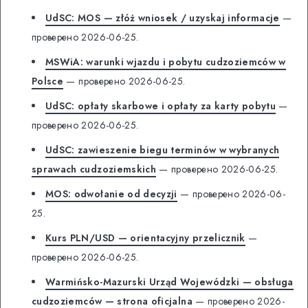
UdSC: MOS — złóż wniosek / uzyskaj informacje
—
проверено 2026-06-25.
MSWiA: warunki wjazdu i pobytu cudzoziemców w
Polsce
— проверено 2026-06-25.
UdSC: opłaty skarbowe i opłaty za karty pobytu
—
проверено 2026-06-25.
UdSC: zawieszenie biegu terminów w wybranych
sprawach cudzoziemskich
— проверено 2026-06-25.
MOS: odwołanie od decyzji
— проверено 2026-06-
25.
Kurs PLN/USD — orientacyjny przelicznik
—
проверено 2026-06-25.
Warmińsko-Mazurski Urząd Wojewódzki — obsługa
cudzoziemców — strona oficjalna
— проверено 2026-