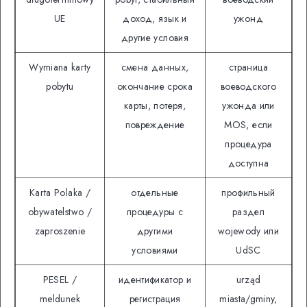
UE
доход, язык и
ужонд
другие условия
Wymiana karty
смена данных,
страница
pobytu
окончание срока
воеводского
карты, потеря,
ужонда или
повреждение
MOS, если
процедура
доступна
Karta Polaka /
отдельные
профильный
obywatelstwo /
процедуры с
раздел
zaproszenie
другими
wojewody или
условиями
UdSC
PESEL /
идентификатор и
urząd
meldunek
регистрация
miasta/gminy,