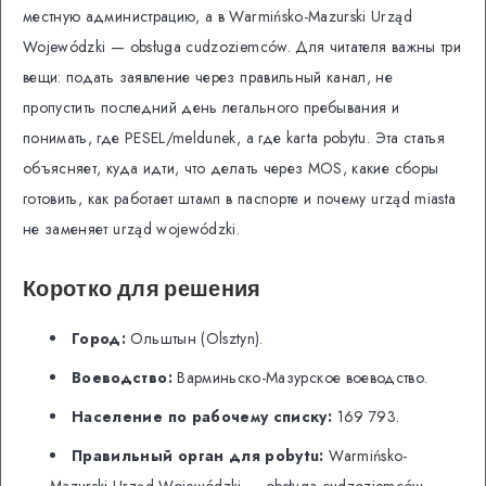
местную администрацию, а в Warmińsko-Mazurski Urząd
Wojewódzki — obsługa cudzoziemców. Для читателя важны три
вещи: подать заявление через правильный канал, не
пропустить последний день легального пребывания и
понимать, где PESEL/meldunek, а где karta pobytu. Эта статья
объясняет, куда идти, что делать через MOS, какие сборы
готовить, как работает штамп в паспорте и почему urząd miasta
не заменяет urząd wojewódzki.
Коротко для решения
Город:
Ольштын (Olsztyn).
Воеводство:
Варминьско-Мазурское воеводство.
Население по рабочему списку:
169 793.
Правильный орган для pobytu:
Warmińsko-
Mazurski Urząd Wojewódzki — obsługa cudzoziemców.