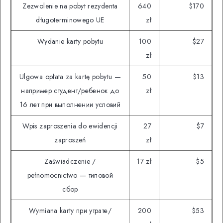
Zezwolenie na pobyt rezydenta
640
$170
długoterminowego UE
zł
Wydanie karty pobytu
100
$27
zł
Ulgowa opłata za kartę pobytu —
50
$13
например студент/ребенок до
zł
16 лет при выполнении условий
Wpis zaproszenia do ewidencji
27
$7
zaproszeń
zł
Zaświadczenie /
17 zł
$5
pełnomocnictwo — типовой
сбор
Wymiana karty при утрате/
200
$53