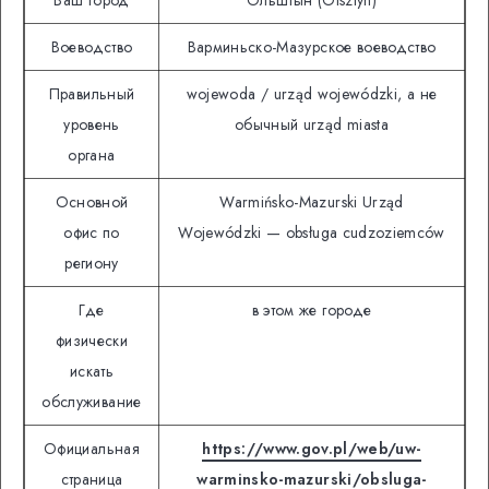
Воеводство
Варминьско-Мазурское воеводство
Правильный
wojewoda / urząd wojewódzki, а не
уровень
обычный urząd miasta
органа
Основной
Warmińsko-Mazurski Urząd
офис по
Wojewódzki — obsługa cudzoziemców
региону
Где
в этом же городе
физически
искать
обслуживание
Официальная
https://www.gov.pl/web/uw-
страница
warminsko-mazurski/obsluga-