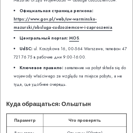
Официальная страница региона:
https://www.gov.pl/web/uw-warminsko-
mazurski/obsluga-cudzoziemcow-i-zaproszenia
.
Центральный портал:
MOS
.
UdSC:
ul. Koszykowa 16, 00-564 Warszawa; телефон 47
721 76 75 в рабочие дни 9:00-16:00.
Ключевое правило:
заявление на pobyt składa się do
wojewody właściwego ze względu na miejsce pobytu, а не
туда, где удобнее очередь.
Куда обращаться: Ольштын
Параметр
Что проверять
Ваш город
Ольштын (Olsztyn)