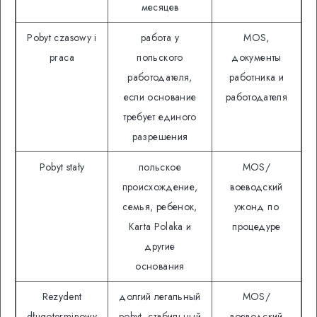
месяцев
Pobyt czasowy i
работа у
MOS,
praca
польского
документы
работодателя,
работника и
если основание
работодателя
требует единого
разрешения
Pobyt stały
польское
MOS/
происхождение,
воеводский
семья, ребенок,
ужонд по
Кarta Polaka и
процедуре
другие
основания
Rezydent
долгий легальный
MOS/
długoterminowy
pobyt, стабильный
воеводский