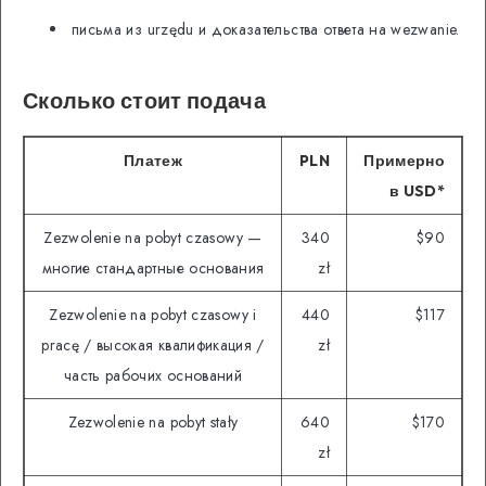
письма из urzędu и доказательства ответа на wezwanie.
Сколько стоит подача
Платеж
PLN
Примерно
в USD*
Zezwolenie na pobyt czasowy —
340
$90
многие стандартные основания
zł
Zezwolenie na pobyt czasowy i
440
$117
pracę / высокая квалификация /
zł
часть рабочих оснований
Zezwolenie na pobyt stały
640
$170
zł