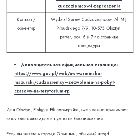
cudzoziemcow-i-zaproszenia
Контакт /
Wydział Spraw Cudzoziemców: Al. M.J.
ориентир
Piłsudskiego 7/9, 10-575 Olsztyn;
parter, pok. 6 и 7 по странице
процедуры
Дополнительная официальная страница:
https://www.gov.pl/web/uw-warminsko-
mazurski/cudzoziemcy—zezwolenia-na-pobyt-
czasowy-na-terytorium-rp
.
Для Olsztyn, Elbląg и Ełk проверяйте, где именно принимают
вашу категорию дела и нужно ли бронирование.
Если вы живете в городе Ольштын, обычный urząd