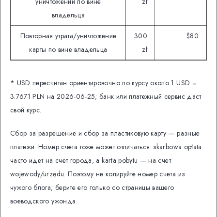
уничтожении по вине
zł
владельца
Повторная утрата/уничтожение
300
$80
карты по вине владельца
zł
* USD пересчитан ориентировочно по курсу около 1 USD =
3.7671 PLN на 2026-06-25; банк или платежный сервис даст
свой курс.
Сбор за разрешение и сбор за пластиковую карту — разные
платежи. Номер счета тоже может отличаться: skarbowa opłata
часто идет на счет города, а karta pobytu — на счет
wojewody/urzędu. Поэтому не копируйте номер счета из
чужого блога; берите его только со страницы вашего
воеводского ужонда.