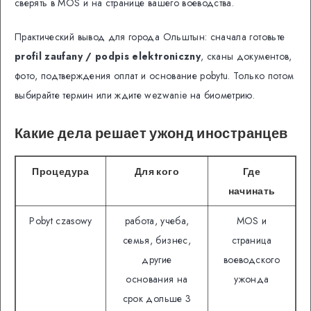
сверять в MOS и на странице вашего воеводства.
Практический вывод для города Ольштын: сначала готовьте
profil zaufany / podpis elektroniczny
, сканы документов,
фото, подтверждения оплат и основание pobytu. Только потом
выбирайте термин или ждите wezwanie на биометрию.
Какие дела решает ужонд иностранцев
Процедура
Для кого
Где
начинать
Pobyt czasowy
работа, учеба,
MOS и
семья, бизнес,
страница
другие
воеводского
основания на
ужонда
срок дольше 3