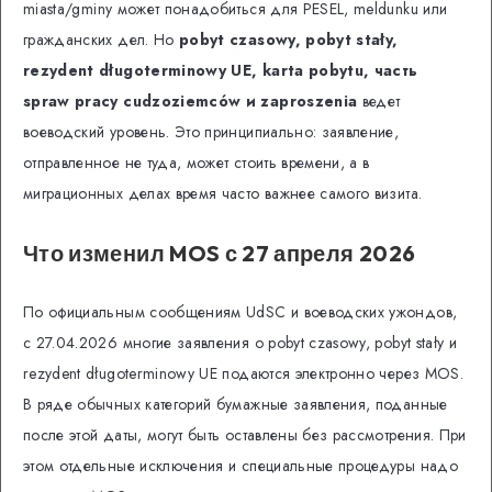
miasta/gminy может понадобиться для PESEL, meldunku или
гражданских дел. Но
pobyt czasowy, pobyt stały,
rezydent długoterminowy UE, karta pobytu, часть
spraw pracy cudzoziemców и zaproszenia
ведет
воеводский уровень. Это принципиально: заявление,
отправленное не туда, может стоить времени, а в
миграционных делах время часто важнее самого визита.
Что изменил MOS с 27 апреля 2026
По официальным сообщениям UdSC и воеводских ужондов,
с 27.04.2026 многие заявления о pobyt czasowy, pobyt stały и
rezydent długoterminowy UE подаются электронно через MOS.
В ряде обычных категорий бумажные заявления, поданные
после этой даты, могут быть оставлены без рассмотрения. При
этом отдельные исключения и специальные процедуры надо