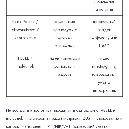
процедура
доступна
Karta Polaka /
отдельные
профильный
obywatelstwo /
процедуры с
раздел
zaproszenie
другими
wojewody или
условиями
UdSC
PESEL /
идентификатор и
urząd
meldunek
регистрация
miasta/gminy,
адреса
не воеводский
ужонд
иностранцев
Не все дела иностранца находятся в одном окне. PESEL и
meldunek — это местная администрация. ZUS — страхование и
взносы. Налоговая — PIT/NIP/VAT. Воеводский ужонд