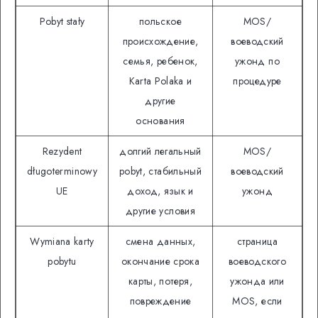
Pobyt stały
польское
MOS/
происхождение,
воеводский
семья, ребенок,
ужонд по
Кarta Polaka и
процедуре
другие
основания
Rezydent
долгий легальный
MOS/
długoterminowy
pobyt, стабильный
воеводский
UE
доход, язык и
ужонд
другие условия
Wymiana karty
смена данных,
страница
pobytu
окончание срока
воеводского
карты, потеря,
ужонда или
повреждение
MOS, если