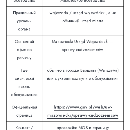
Воеводство
Мазовецкое воеводство
Правильный
wojewoda / urząd wojewódzki, а не
уровень
обычный urząd miasta
органа
Основной
Mazowiecki Urząd Wojewódzki —
офис по
sprawy cudzoziemców
региону
Где
обычно в городе Варшава (Warszawa)
физически
или в указанном пункте обслуживания
искать
обслуживание
Официальная
https://www.gov.pl/web/uw-
страница
mazowiecki/sprawy-cudzoziemcow
Контакт /
проверяйте MOS и страницу