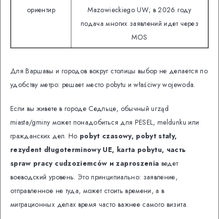
ориентир
Mazowieckiego UW; в 2026 году
подача многих заявлений идет через
MOS
Для Варшавы и городов вокруг столицы выбор не делается по
удобству метро: решает место pobytu и właściwy wojewoda.
Если вы живете в городе Седльце, обычный urząd
miasta/gminy может понадобиться для PESEL, meldunku или
гражданских дел. Но
pobyt czasowy, pobyt stały,
rezydent długoterminowy UE, karta pobytu, часть
spraw pracy cudzoziemców и zaproszenia
ведет
воеводский уровень. Это принципиально: заявление,
отправленное не туда, может стоить времени, а в
миграционных делах время часто важнее самого визита.