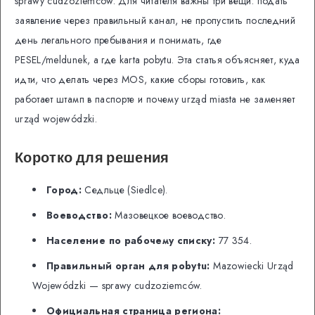
sprawy cudzoziemców. Для читателя важны три вещи: подать
заявление через правильный канал, не пропустить последний
день легального пребывания и понимать, где
PESEL/meldunek, а где karta pobytu. Эта статья объясняет, куда
идти, что делать через MOS, какие сборы готовить, как
работает штамп в паспорте и почему urząd miasta не заменяет
urząd wojewódzki.
Коротко для решения
Город:
Седльце (Siedlce).
Воеводство:
Мазовецкое воеводство.
Население по рабочему списку:
77 354.
Правильный орган для pobytu:
Mazowiecki Urząd
Wojewódzki — sprawy cudzoziemców.
Официальная страница региона: