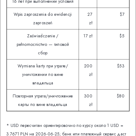
16 лет при выполнении условий
Wpis zaproszenia do ewidencji
27
$7
zaproszeń
zł
Zaświadczenie /
17 zł
$5
pełnomocnictwo — типовой
сбор
Wymiana karty при утрате/
200
$53
уничтожении по вине
zł
владельца
Повторная утрата/уничтожение
300
$80
карты по вине владельца
zł
* USD пересчитан ориентировочно по курсу около 1 USD =
3.7671 PLN на 2026-06-25; банк или платежный сервис даст