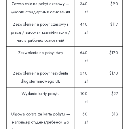
Zezwolenie na pobyt czasowy —
340
$90
многие стандартные основания
zł
Zezwolenie na pobyt czasowy i
440
$117
pracę / высокая квалификация /
zł
часть рабочих оснований
Zezwolenie na pobyt stały
640
$170
zł
Zezwolenie na pobyt rezydenta
640
$170
długoterminowego UE
zł
Wydanie karty pobytu
100
$27
zł
Ulgowa opłata za kartę pobytu —
50
$13
например студент/ребенок до
zł