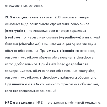
определенных условиях.
ZUS и социальные взносы.
ZUS описывает четыре
основных вида социального страхования: пенсионное
(
emerytalne
), по инвалидности и потере кормильца
(
rentowe
), от несчастных случаев (
wypadkowe
) и на случай
болезни (
chorobowe
). При
umowa o pracę
все эти виды
обычно обязательны. При
umowa zlecenie
пенсионное,
rentowe и wypadkowe обычно обязательны, а chorobowe
часто добровольное. При
działalność gospodarcza
предприниматель обычно платит обязательные emerytalne,
rentowe и wypadkowe, а chorobowe выбирает добровольно.
При
umowa o dzieło
социального страхования обычно нет,
если нет специальных оснований.
NFZ и медицина.
NFZ — это доступ к публичной медицине,