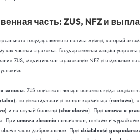
венная часть: ZUS, NFZ и выпл
ерсального государственного полиса жизни, который автом
у как частная страховка. Государственная защита устроена 
вание ZUS, медицинское страхование NFZ и отдельные по
условиях.
е взносы.
ZUS описывает четыре основных вида социально
talne
), по инвалидности и потере кормильца (
rentowe
), 
we
) и на случай болезни (
chorobowe
). При
umowa o prac
ны. При
umowa zlecenie
пенсионное, rentowe и wypadkowe
orobowe часто добровольное. При
działalność gospodarcz