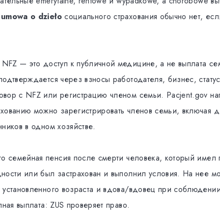
ательные emerytalne, rentowe и wypadkowe, а chorobowe в
и
umowa o dzieło
социального страхования обычно нет, есл
NFZ — это доступ к публичной медицине, а не выплата се
подтверждается через взносы работодателя, бизнес, статус
вор с NFZ или регистрацию членом семьи. Pacjent.gov нап
хованию можно зарегистрировать членов семьи, включая де
нников в одном хозяйстве.
о семейная пенсия после смерти человека, который имел 
ности или был застрахован и выполнил условия. На нее мо
 установленного возраста и вдова/вдовец при соблюдении
пная выплата: ZUS проверяет право.