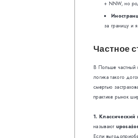
+ NNW, но ро
Иностран
за границу и 
Частное с
В Польше частный 
логика такого дого
смертью застрахов
практике рынок ши
1. Классический 
называют
uposażo
Если выгодоприобр