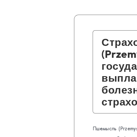
Страх
(Przem
госуда
выпла
болезн
страх
Пшемысль (Przemyś