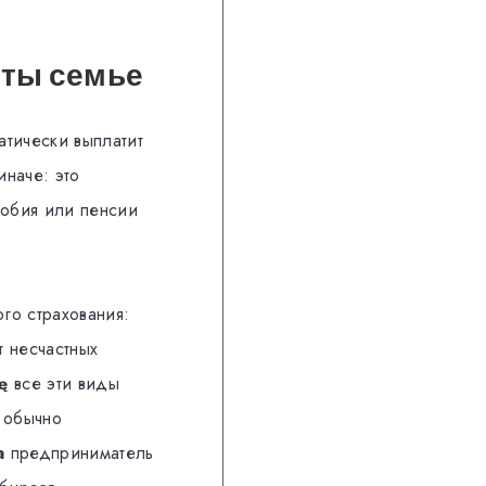
аты семье
атически выплатит
иначе: это
собия или пенсии
го страхования:
от несчастных
ę
все эти виды
 обычно
a
предприниматель