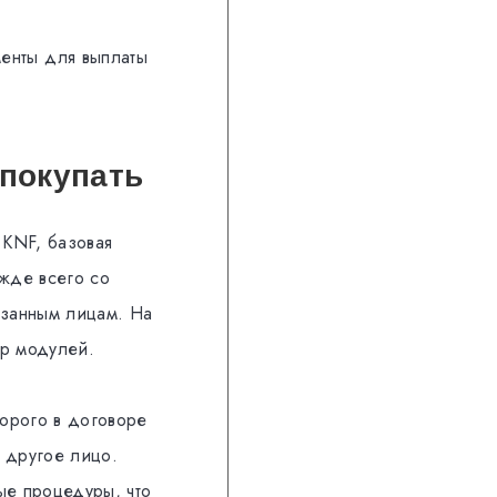
менты для выплаты
 покупать
 KNF, базовая
ежде всего со
азанным лицам. На
ор модулей.
орого в договоре
и другое лицо.
ые процедуры, что