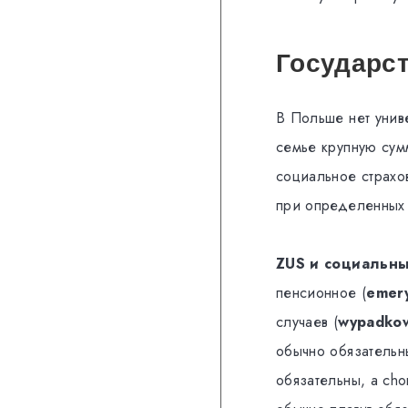
Государст
В Польше нет унив
семье крупную сумм
социальное страхо
при определенных 
ZUS и социальны
пенсионное (
emery
случаев (
wypadko
обычно обязатель
обязательны, а ch