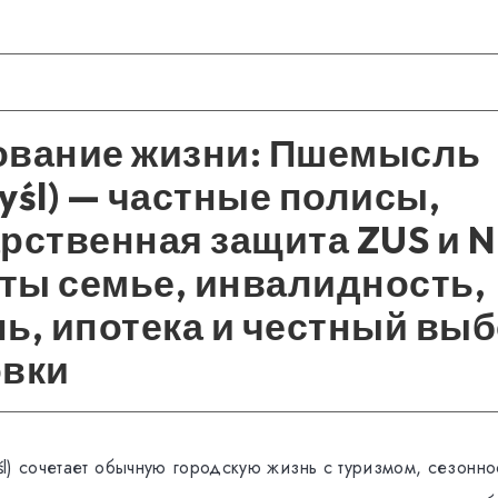
ование жизни: Пшемысль
yśl) — частные полисы,
рственная защита ZUS и N
ты семье, инвалидность,
ь, ипотека и честный вы
овки
l) сочетает обычную городскую жизнь с туризмом, сезонно