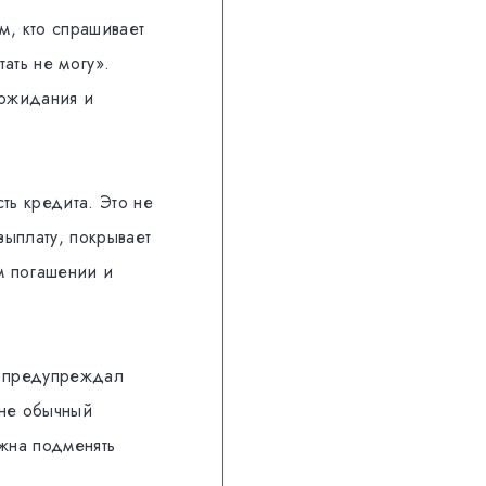
м, кто спрашивает
тать не могу».
 ожидания и
ть кредита. Это не
выплату, покрывает
м погашении и
 предупреждал
 не обычный
жна подменять