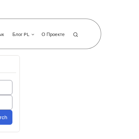
ык
Блог PL
О Проекте