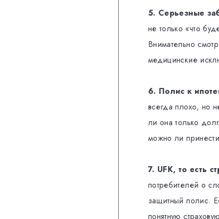
5. Серьезные за
не только «что буд
Внимательно смотр
медицинские искл
6. Полис к ипоте
всегда плохо, но н
ли она только дол
можно ли принести
7. UFK, то есть 
потребителей о сл
защитный полис. Е
понятную страхову