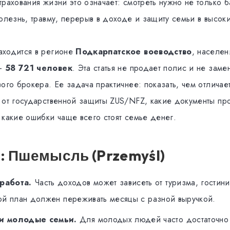
рахования жизни это означает: смотреть нужно не только 
олезнь, травму, перерыв в доходе и защиту семьи в высок
аходится в регионе
Подкарпатское воеводство
, населе
 —
58 721 человек
. Эта статья не продает полис и не заме
ого брокера. Ее задача практичнее: показать, чем отличае
 от государственной защиты ZUS/NFZ, какие документы пров
 какие ошибки чаще всего стоят семье денег.
: Пшемысль (Przemyśl)
работа.
Часть доходов может зависеть от туризма, гостини
вой план должен переживать месяцы с разной выручкой.
и молодые семьи.
Для молодых людей часто достаточно п