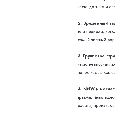
часто дольше и сл
2. Временный за
или периода, когд
самый честный фор
3. Групповое стр
часто невысокая, д
полис хорош как б
4. NNW и несчас
травмы, инвалидно
работы, производст