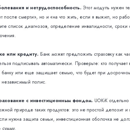
болевания и нетрудоспособность.
Этот модуль нужен те
ет после смерти», но и «на что жить, если я выжил, но рабо
ите список диагнозов, определение инвалидности, сроки
ючения.
ке или кредиту.
Банк может предложить страховку как час
ельзя подписывать автоматически. Проверьте: кто получает 
г банку или еще защищает семью, что будет при досрочно
 независимый полис.
страхование с инвестиционным фондом.
UOKiK отдельно
ожной природе таких продуктов: это не простой депозит и
сли нужна защита семьи, инвестиционная оболочка не дол
ю сумму.