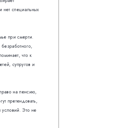
ыбирает
и нет специальных
мье при смерти.
 безработного,
оминает, что к
тей, супругов и
право на пенсию,
гут претендовать,
 условий. Это не