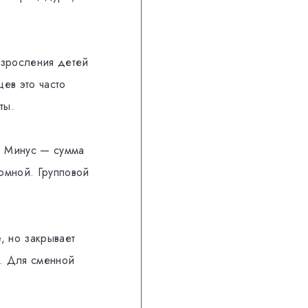
взросления детей
ев это часто
ты.
. Минус — сумма
ромной. Групповой
, но закрывает
ю. Для сменной