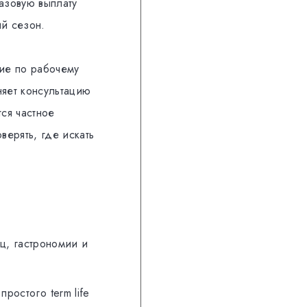
базовую выплату
ий сезон.
ние по рабочему
няет консультацию
тся частное
ерять, где искать
ц, гастрономии и
ростого term life