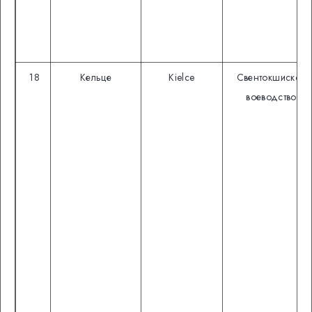
18
Кельце
Kielce
Свентокшиское
воеводство