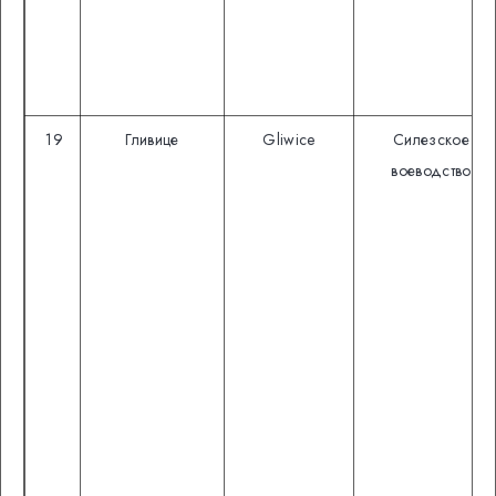
19
Гливице
Gliwice
Силезское
воеводство