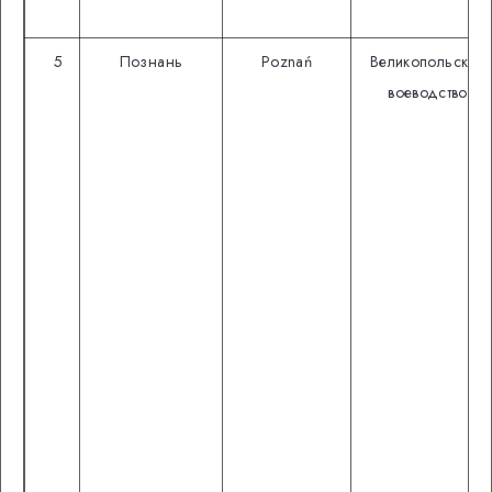
5
Познань
Poznań
Великопольское
воеводство