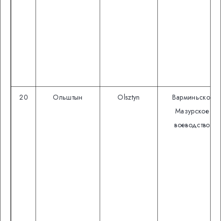
20
Ольштын
Olsztyn
Варминьско-
Мазурское
воеводство