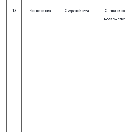
13
Ченстохова
Częstochowa
Силезское
воеводство