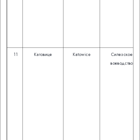
11
Катовице
Katowice
Силезское
воеводство