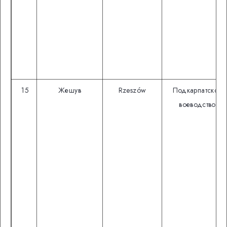
15
Жешув
Rzeszów
Подкарпатское
воеводство