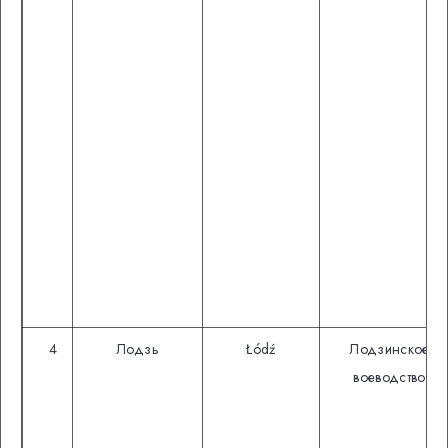
4
Лодзь
Łódź
Лодзинское
воеводство