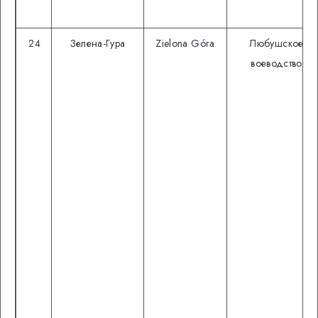
24
Зелена-Гура
Zielona Góra
Любушское
воеводство