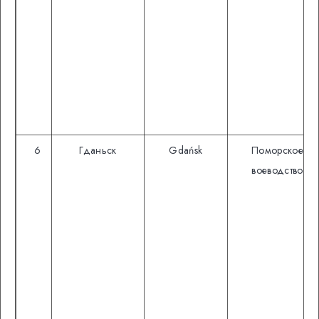
6
Гданьск
Gdańsk
Поморское
воеводство