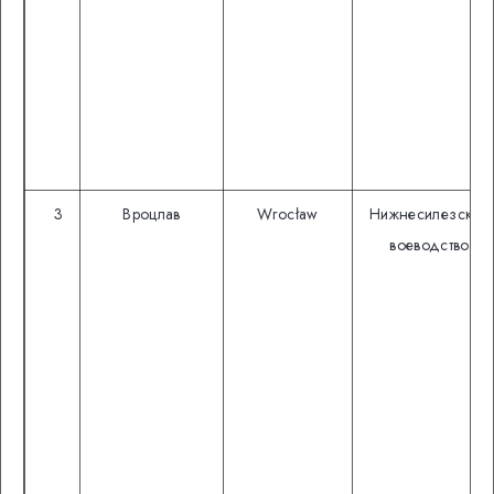
3
Вроцлав
Wrocław
Нижнесилезское
воеводство