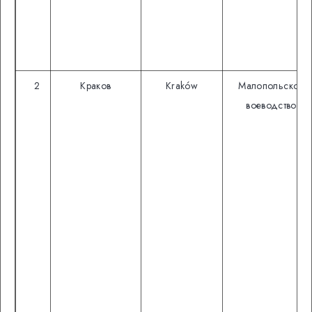
2
Краков
Kraków
Малопольское
воеводство