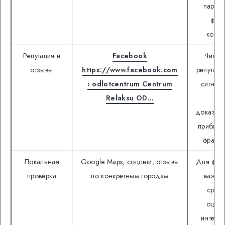
партне
фор
конта
Репутация и
Facebook
Читать
отзывы
https://www.facebook.com
репутац
› odlotcentrum Centrum
сигнал,
Relaksu OD…
ка
доказате
прибыль
франш
Локальная
Google Maps, соцсети, отзывы
Для фра
проверка
по конкретным городам
важне
сред
оценк
интерне