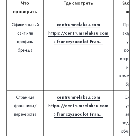
Что
Где смотреть
Как чи
проверить
сигн
Официальный
centrumrelaksu.com
Прове
сайт или
https://centrumrelaksu.com
актуал
профиль
› franczyzaodlot Fran…
услу
бренда
конта
географи
и ст
коммуни
брен
Страница
centrumrelaksu.com
Смотр
франшизы/
https://centrumrelaksu.com
усло
партнерства
› franczyzaodlot Fran…
запус
поддер
обязан