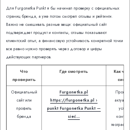
Для Furgonetka Punkt я бы начинал проверку с официальных
страниц бренда, а уже потом смотрел отзывы и рейтинги.
Важно не смешивать разные вещи: официальный сайт
подтверждает продукт и контакты, отзывы показывают
клиентский опыт, а финансовую устойчивость конкретной точки
все равно нужно проверять через договор и цифры
действующих партнеров.
Что
Где смотреть
Как чит
проверить
сигна
Официальный
Furgonetka.pl
Провер
сайт или
https://furgonetka.pl ›
актуаль
профиль
punkt Furgonetka Punkt —
услуги
бренда
sieć…
контакт
географию