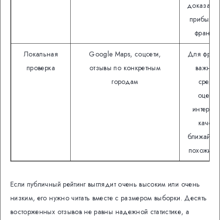
доказател
прибыльн
франши
Локальная
Google Maps, соцсети,
Для фран
проверка
отзывы по конкретным
важнее
городам
средн
оценка
интернет
качест
ближайши
похожих т
Если публичный рейтинг выглядит очень высоким или очень
низким, его нужно читать вместе с размером выборки. Десять
восторженных отзывов не равны надежной статистике, а