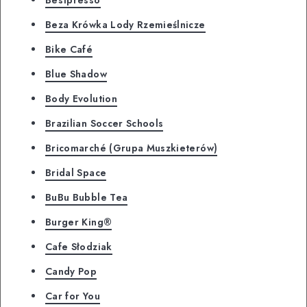
Bestpresso
Beza Krówka Lody Rzemieślnicze
Bike Café
Blue Shadow
Body Evolution
Brazilian Soccer Schools
Bricomarché (Grupa Muszkieterów)
Bridal Space
BuBu Bubble Tea
Burger King®
Cafe Słodziak
Candy Pop
Car for You