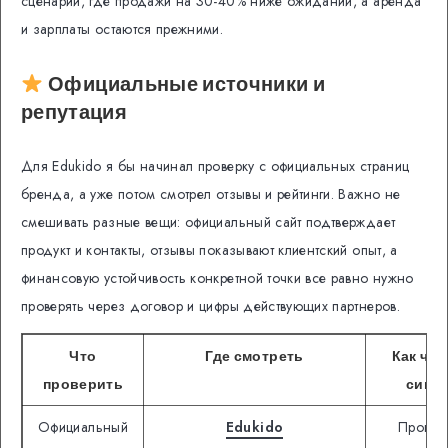
сценарий, где продажи на 30-40% ниже ожиданий, а аренда
и зарплаты остаются прежними.
Официальные источники и
репутация
Для Edukido я бы начинал проверку с официальных страниц
бренда, а уже потом смотрел отзывы и рейтинги. Важно не
смешивать разные вещи: официальный сайт подтверждает
продукт и контакты, отзывы показывают клиентский опыт, а
финансовую устойчивость конкретной точки все равно нужно
проверять через договор и цифры действующих партнеров.
Что
Где смотреть
Как чит
проверить
сигна
Официальный
Edukido
Провер