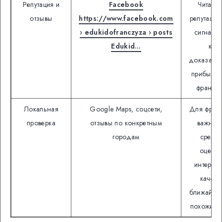
Репутация и
Facebook
Читать 
отзывы
https://www.facebook.com
репутаци
› edukidofranczyza › posts
сигнал, 
Edukid…
как
доказател
прибыльн
франши
Локальная
Google Maps, соцсети,
Для фран
проверка
отзывы по конкретным
важнее
городам
средн
оценка
интернет
качест
ближайши
похожих т