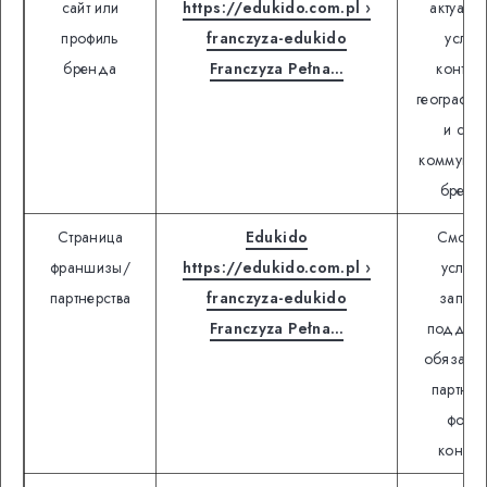
сайт или
https://edukido.com.pl ›
актуаль
профиль
franczyza-edukido
услуги
бренда
Franczyza Pełna…
контакт
географию
и стил
коммуник
бренд
Страница
Edukido
Смотре
франшизы/
https://edukido.com.pl ›
услов
партнерства
franczyza-edukido
запуск
Franczyza Pełna…
поддерж
обязанн
партнер
форм
контакт