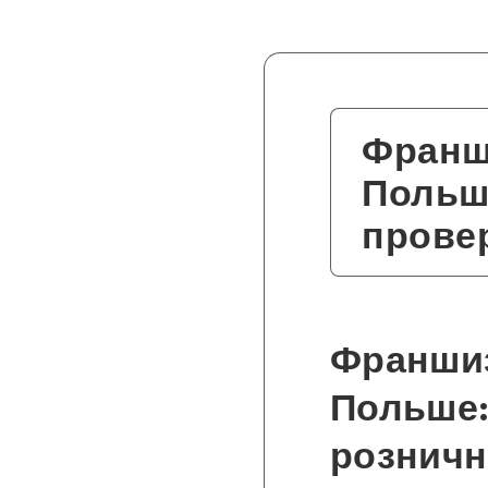
Франши
Польше
прове
Франшиз
Польше:
розничн