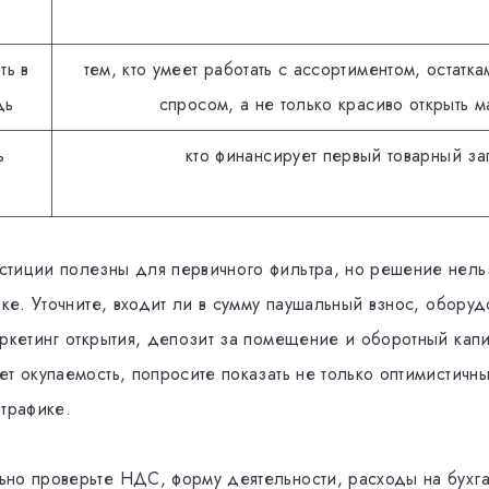
ть в
тем, кто умеет работать с ассортиментом, остатк
дь
спросом, а не только красиво открыть м
ь
кто финансирует первый товарный за
тиции полезны для первичного фильтра, но решение нель
оке. Уточните, входит ли в сумму паушальный взнос, оборуд
аркетинг открытия, депозит за помещение и оборотный капи
т окупаемость, попросите показать не только оптимистичн
 трафике.
но проверьте НДС, форму деятельности, расходы на бухг