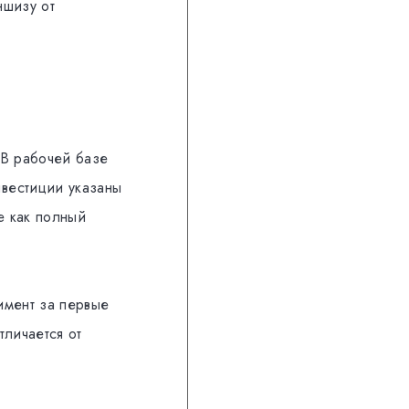
ншизу от
 В рабочей базе
нвестиции указаны
е как полный
имент за первые
тличается от