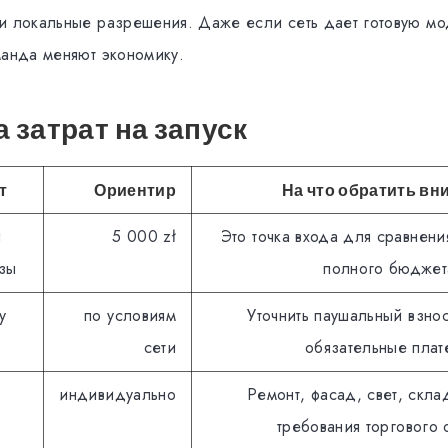
и локальные разрешения. Даже если сеть дает готовую мо
манда меняют экономику.
 затрат на запуск
т
Ориентир
На что обратить вн
й
5 000 zł
Это точка входа для сравнения
зы
полного бюджет
у
по условиям
Уточнить паушальный взно
сети
обязательные плат
индивидуально
Ремонт, фасад, свет, скла
требования торгового 