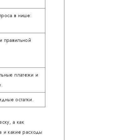
проса в нише:
 и правильной
льные платежи и
е.
идные остатки.
ску, а как
а и какие расходы