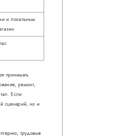
ами и локальным
агазин
пас
зя принимать
ование, ремонт,
тал. Если
ый сценарий, но и
алтерию, трудовые