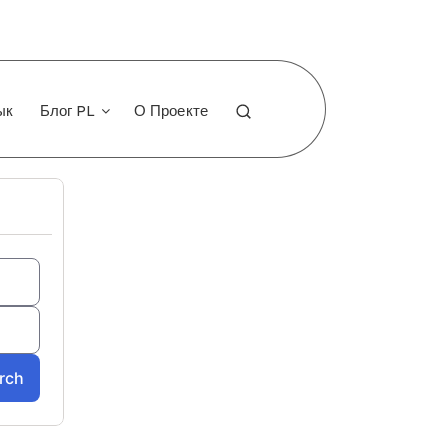
ык
Блог PL
О Проекте