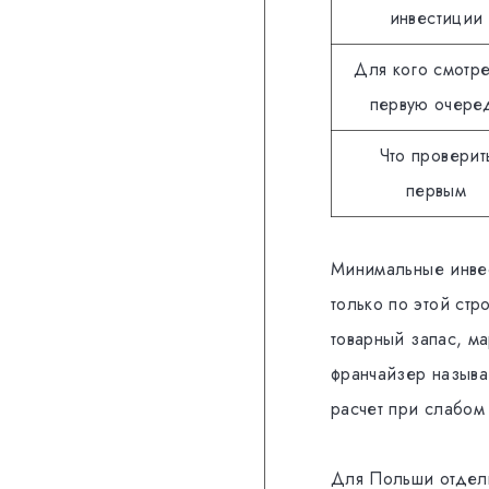
инвестиции
Для кого смотре
первую очере
Что проверит
первым
Минимальные инвес
только по этой стр
товарный запас, м
франчайзер называе
расчет при слабом
Для Польши отдель