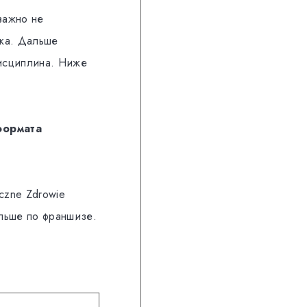
важно не
ока. Дальше
дисциплина. Ниже
формата
czne Zdrowie
льше по франшизе.