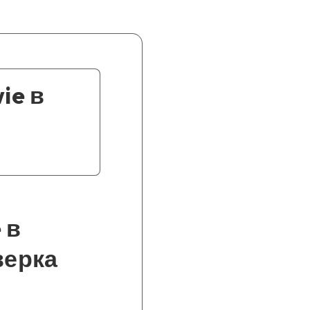
ie в
 в
верка