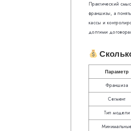
Практический смысл
франшизы, а понят
кассы и контролиро
долгими договорам
Сколько
Параметр
Франшиза
Сегмент
Тип модели
Минимальны