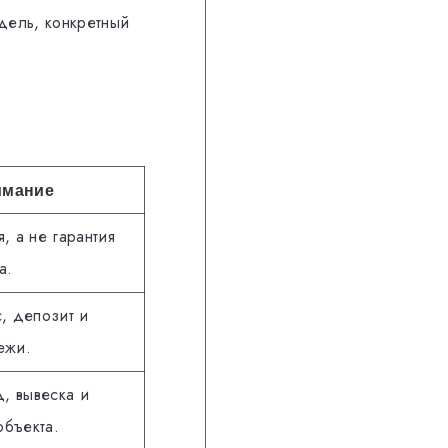
дель, конкретный
имание
, а не гарантия
а.
с, депозит и
ежи.
д, вывеска и
объекта.